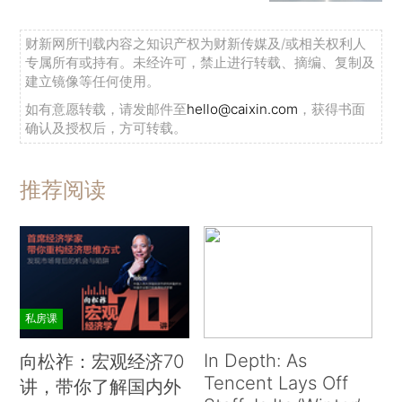
财新网所刊载内容之知识产权为财新传媒及/或相关权利人
专属所有或持有。未经许可，禁止进行转载、摘编、复制及
建立镜像等任何使用。
如有意愿转载，请发邮件至
hello@caixin.com
，获得书面
确认及授权后，方可转载。
推荐阅读
私房课
In Depth: As
向松祚：宏观经济70
Tencent Lays Off
讲，带你了解国内外