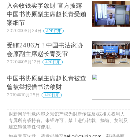
入会收钱卖字敛财 官方披露
中国书协原副主席赵长青受贿
案细节
2020年08月24日
APP打开
受贿2486万！中国书法家协
会原副主席赵长青受审
2020年08月12日
APP打开
中国书协原副主席赵长青被查
曾被举报借书法敛财
2019年10月28日
APP打开
财新网所刊载内容之知识产权为财新传媒及/或相关权利人
专属所有或持有。未经许可，禁止进行转载、摘编、复制及
建立镜像等任何使用。
如有意愿转载，请发邮件至
hello@caixin.com
，获得书面