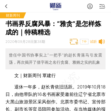
财新周刊
书画界反腐风暴：“雅贪”是怎样炼
成的｜特稿精选
2020年09月28日第38期
试听
T中
曾任中国书协事实上“一把手”的赵长青落马引发震
荡，再次揭开了借字画之名行贪腐、雅贿之实的乱象
文｜财新周刊 覃建行
退休一年多，赵长青依旧活跃。2019年10月18
日，由他带队的16名书画家受邀前往辽宁省北票市
大黑山旅游景区采风创作。北票市委书记、宣传部
长、副市长等官员陪同参加活动。在当地媒体的报