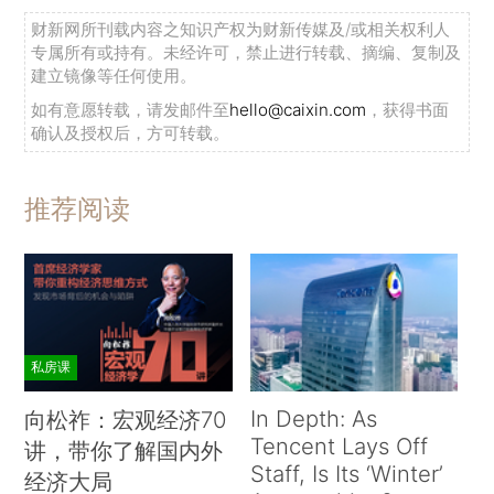
财新网所刊载内容之知识产权为财新传媒及/或相关权利人
专属所有或持有。未经许可，禁止进行转载、摘编、复制及
建立镜像等任何使用。
如有意愿转载，请发邮件至
hello@caixin.com
，获得书面
确认及授权后，方可转载。
推荐阅读
私房课
In Depth: As
向松祚：宏观经济70
Tencent Lays Off
讲，带你了解国内外
Staff, Is Its ‘Winter’
经济大局