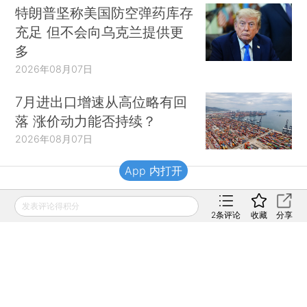
特朗普坚称美国防空弹药库存
充足 但不会向乌克兰提供更
多
2026年08月07日
7月进出口增速从高位略有回
落 涨价动力能否持续？
2026年08月07日
App 内打开
财新移动
发表评论得积分
2
条评论
收藏
分享
财新
财新周刊
Caixin
登录
网页版
订阅电邮
|
|