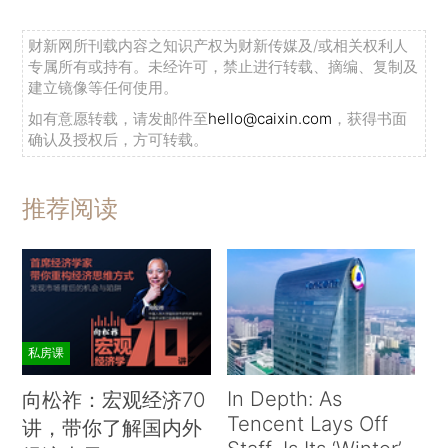
财新网所刊载内容之知识产权为财新传媒及/或相关权利人
专属所有或持有。未经许可，禁止进行转载、摘编、复制及
建立镜像等任何使用。
如有意愿转载，请发邮件至
hello@caixin.com
，获得书面
确认及授权后，方可转载。
推荐阅读
私房课
In Depth: As
向松祚：宏观经济70
Tencent Lays Off
讲，带你了解国内外