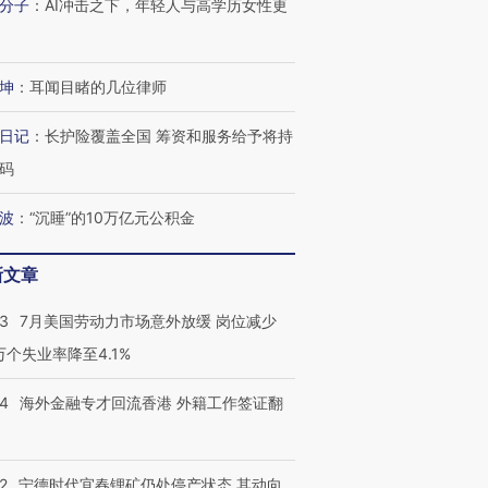
分子
：
AI冲击之下，年轻人与高学历女性更
坤
：
耳闻目睹的几位律师
跨国走私7万
视线｜被称为“蟑螂”的印
视线｜“入侵”还是“人道危
检体内含3种
度Z世代 用街头抗争将教
机”？难民潮撕裂西班牙
秘鲁纳斯
日记
：
长护险覆盖全国 筹资和服务给予将持
育部长拱下台
飞地休达
13人遇难
码
波
：
“沉睡”的10万亿元公积金
进第四届链博
新文章
【商旅对话】华住集团
技“链”接产
【特别呈现】寻找100种
CFO：不靠规模取胜，华
【特别呈
有意思的生活方式·第三对
住三大增长引擎是什么？
有意思的
43
7月美国劳动力市场意外放缓 岗位减少
3万个失业率降至4.1%
14
海外金融专才回流香港 外籍工作签证翻
2
宁德时代宜春锂矿仍处停产状态 其动向