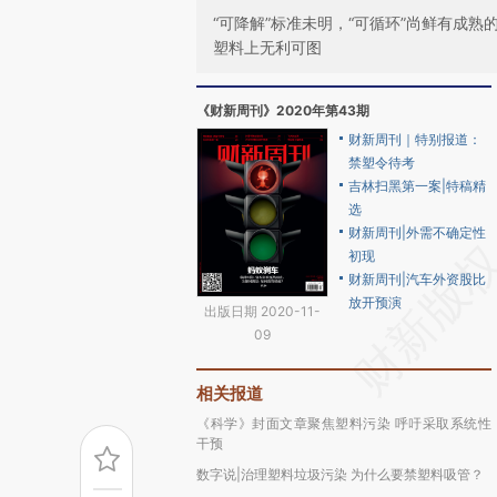
“可降解”标准未明，“可循环”尚鲜有成
塑料上无利可图
《财新周刊》2020年第43期
财新周刊｜特别报道：
禁塑令待考
吉林扫黑第一案|特稿精
选
财新周刊|外需不确定性
初现
财新周刊|汽车外资股比
放开预演
出版日期 2020-11-
09
相关报道
《科学》封面文章聚焦塑料污染 呼吁采取系统性
干预
数字说|治理塑料垃圾污染 为什么要禁塑料吸管？