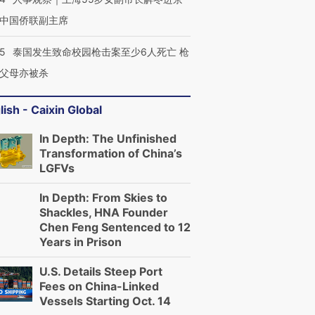
中国侨联副主席
45
泰国发生致命校园枪击案至少6人死亡 枪
父母亦被杀
lish - Caixin Global
In Depth: The Unfinished
Transformation of China’s
LGFVs
In Depth: From Skies to
Shackles, HNA Founder
Chen Feng Sentenced to 12
Years in Prison
U.S. Details Steep Port
Fees on China-Linked
Vessels Starting Oct. 14