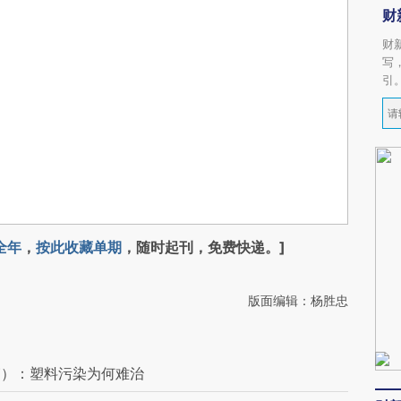
财
财
写
引
全年
，
按此收藏单期
，随时起刊，免费快递。]
版面编辑：杨胜忠
篇）：塑料污染为何难治