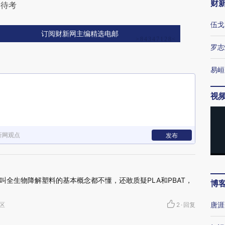
财
令待考
伍戈
订阅财新网主编精选电邮
罗志
易峘
视
新网观点
发布
叫全生物降解塑料的基本概念都不懂，还敢质疑PLA和PBAT，
博
唐涯
秀区
2
·
回复