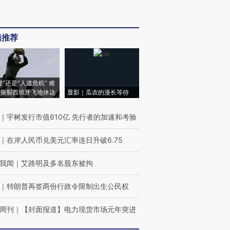
辑推荐
侵”还是“人道危机” 难
撕裂西班牙飞地休达
显影｜瓜农的漫长等待
｜
宇树发行市值610亿 先行者的加速和考验
｜
在岸人民币兑美元汇率连日升破6.75
我闻
｜
艾路明及多名股东被拘
｜
特朗普再签两份行政令限制出生公民权
周刊
｜
【封面报道】电力现货市场元年突进