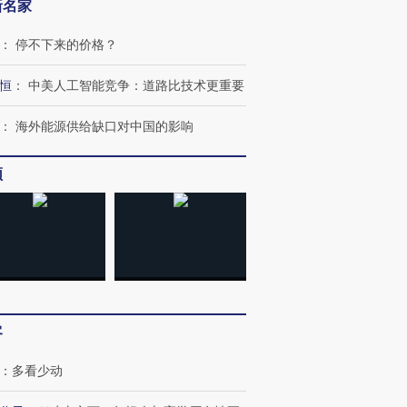
新名家
：
停不下来的价格？
恒
：
中美人工智能竞争：道路比技术更重要
：
海外能源供给缺口对中国的影响
频
客
：
多看少动