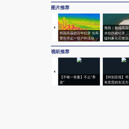
图片推荐
视线｜极端高温
韩国高温创百年纪录 当局
水位跌破纪录 
警告停止一切户外活动
猛犸象化石接连
视听推荐
【不唯一答案】不止“养
【特别呈现】寻
老”
有意思的生活方