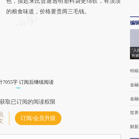
色，摸起来比普通透明塑料袋更绵软，有淡淡
的粮食味道，价格要贵两三毛钱。
编
“入
民潮
特稿
7055字 订阅后继续阅读
金融
金融
获取已订阅的阅读权限
世界
员
订阅/会员升级
文
财新