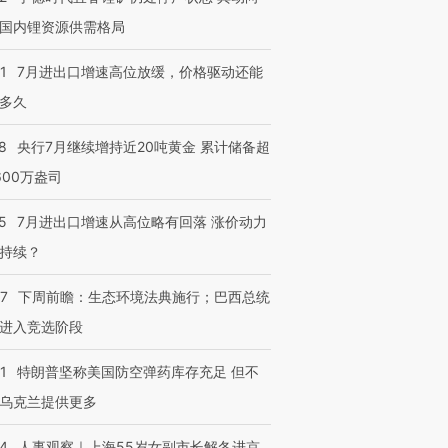
国内锂资源供需格局
1
7月进出口增速高位放缓，价格驱动还能
多久
8
央行7月继续增持近20吨黄金 累计储备超
600万盎司
5
7月进出口增速从高位略有回落 涨价动力
持续？
07
下周前瞻：生态环境法典施行；巴西总统
进入竞选阶段
1
特朗普坚称美国防空弹药库存充足 但不
乌克兰提供更多
24
人事观察｜上海55岁女副市长解冬进京