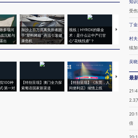
知识
受伤
丁金
致多瑙河
加沙上百万流离失所者困
视线｜HYROX的吸金
马航飞行员
二战沉船与
于“塑料烤箱” 高温引发健
术：是什么让中产们甘
粒摇头丸 尿
村夫
露出
康危机
心“花钱找虐”？
毒品
续加
吴晓
【推广】走
最
找100种
【特别呈现】澳门全力探
【特别呈现】《东莞，人
会，让数智科
式·第一对
索葡语国家新渠道
间便利店》倾情上线
业
21:
2.
20:
倍
20:1