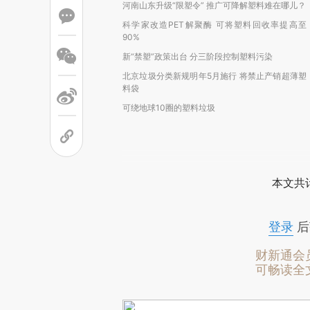
河南山东升级“限塑令” 推广可降解塑料难在哪儿？
科学家改造PET解聚酶 可将塑料回收率提高至
90%
新“禁塑”政策出台 分三阶段控制塑料污染
北京垃圾分类新规明年5月施行 将禁止产销超薄塑
料袋
可绕地球10圈的塑料垃圾
本文共计
登录
后
财新通会
可畅读全