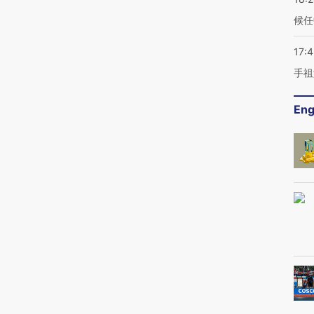
候任
17:
手祖
Eng