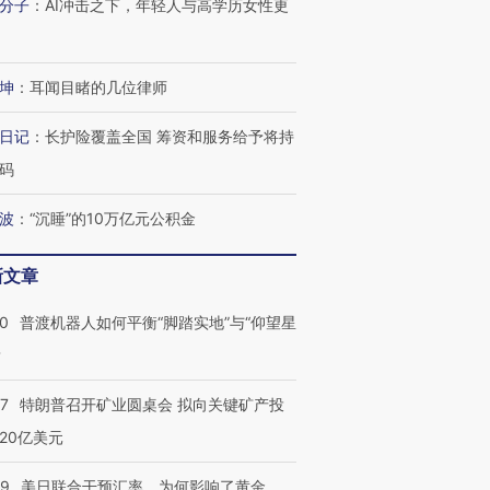
分子
：
AI冲击之下，年轻人与高学历女性更
育部长拱下台
飞地休达
13人遇难
坤
：
耳闻目睹的几位律师
日记
：
长护险覆盖全国 筹资和服务给予将持
进第四届链博
【商旅对话】华住集团
技“链”接产
【特别呈现】寻找100种
CFO：不靠规模取胜，华
【特别呈
码
有意思的生活方式·第三对
住三大增长引擎是什么？
有意思的
波
：
“沉睡”的10万亿元公积金
新文章
00
普渡机器人如何平衡“脚踏实地”与“仰望星
？
57
特朗普召开矿业圆桌会 拟向关键矿产投
20亿美元
09
美日联合干预汇率，为何影响了黄金