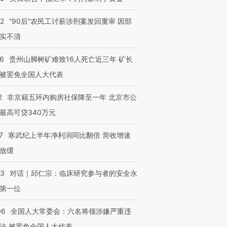
32
“90后”农民工讨薪涉刑案发回重审 因部
实不清
36
贵州山脚树矿难致16人死亡近三年 矿长
被罢免全国人大代表
2
非京籍五环内购房社保降至一年 北京市公
最高可贷340万元
7
寒武纪上半年净利润同比翻倍 营收增速
放缓
53
对话｜邱仁宗：临床研究参与者的安全永
第一位
06
全国人大常委会：六名将领涉嫌严重违
法 被罢免全国人大代表