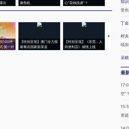
知识
露出
康危机
心“花钱找虐”？
毒品
受伤
丁金
村夫
【推广】走
找100种
【特别呈现】澳门全力探
【特别呈现】《东莞，人
会，让数智科
续加
式·第一对
索葡语国家新渠道
间便利店》倾情上线
业
吴晓
最
17:
空”
15:
资超
14: