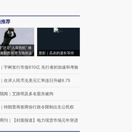
辑推荐
侵”还是“人道危机” 难
撕裂西班牙飞地休达
显影｜瓜农的漫长等待
｜
宇树发行市值610亿 先行者的加速和考验
｜
在岸人民币兑美元汇率连日升破6.75
我闻
｜
艾路明及多名股东被拘
｜
特朗普再签两份行政令限制出生公民权
周刊
｜
【封面报道】电力现货市场元年突进