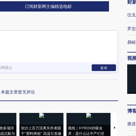
财
订阅财新网主编精选电邮
伍戈
罗志
易峘
视
新网观点
发布
本篇文章暂无评论
博
唐涯
致多瑙河
加沙上百万流离失所者困
视线｜HYROX的吸金
马航飞行员
二战沉船与
于“塑料烤箱” 高温引发健
术：是什么让中产们甘
粒摇头丸 尿