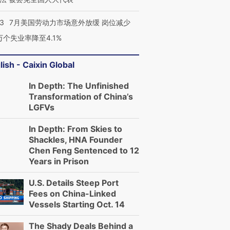
43
7月美国劳动力市场意外放缓 岗位减少
3万个失业率降至4.1%
lish - Caixin Global
In Depth: The Unfinished
Transformation of China’s
LGFVs
In Depth: From Skies to
Shackles, HNA Founder
Chen Feng Sentenced to 12
Years in Prison
U.S. Details Steep Port
Fees on China-Linked
Vessels Starting Oct. 14
The Shady Deals Behind a