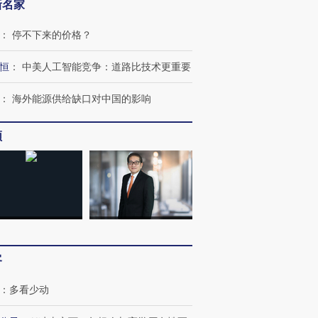
新名家
：
停不下来的价格？
恒
：
中美人工智能竞争：道路比技术更重要
：
海外能源供给缺口对中国的影响
频
客
：
多看少动
跨国走私7万
视线｜被称为“蟑螂”的印
视线｜“入侵”还是“人道危
检体内含3种
度Z世代 用街头抗争将教
机”？难民潮撕裂西班牙
秘鲁纳斯