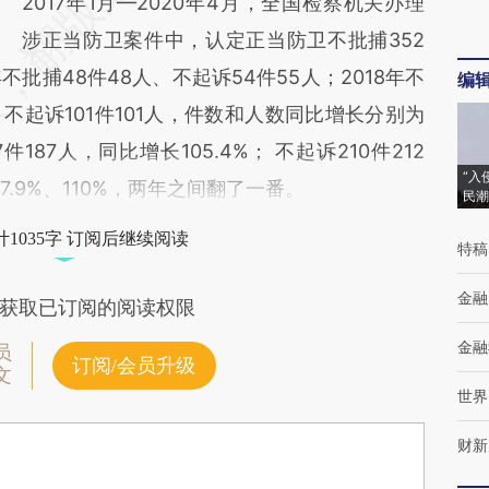
2017年1月—2020年4月，全国检察机关办理
涉正当防卫案件中，认定正当防卫不批捕352
不批捕48件48人、不起诉54件55人；2018年不
编
%；不起诉101件101人，件数和人数同比增长分别为
7件187人，同比增长105.4%； 不起诉210件212
“入
.9%、110%，两年之间翻了一番。
民潮
1035字 订阅后继续阅读
特稿
金融
获取已订阅的阅读权限
金融
员
订阅/会员升级
文
世界
财新