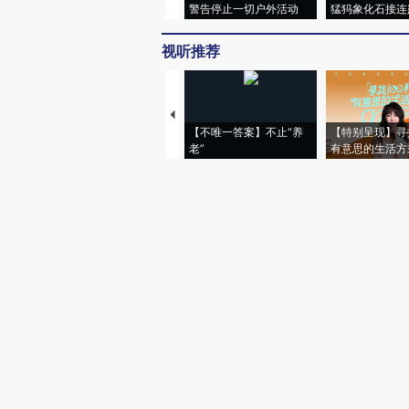
警告停止一切户外活动
猛犸象化石接连
视听推荐
【不唯一答案】不止“养
【特别呈现】寻
老”
有意思的生活方