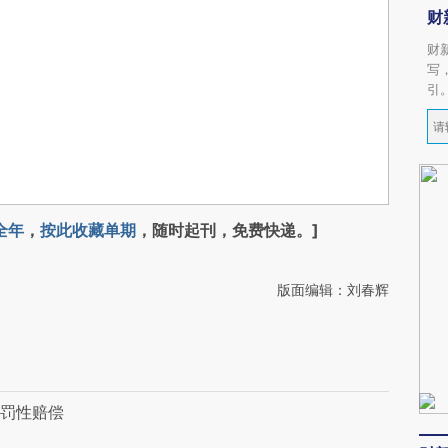
财
财
写
引
全年
，
按此收藏单期
，随时起刊，免费快递。]
版面编辑：刘春辉
惩罚性赔偿