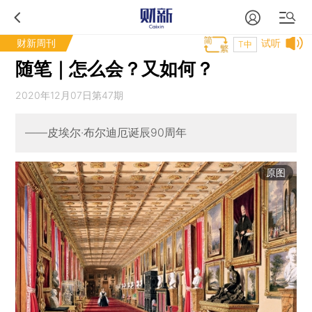
财新周刊
试听
T中
随笔｜怎么会？又如何？
2020年12月07日第47期
——皮埃尔·布尔迪厄诞辰90周年
原图