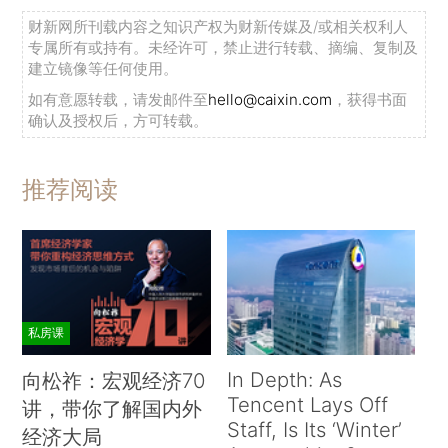
财新网所刊载内容之知识产权为财新传媒及/或相关权利人
专属所有或持有。未经许可，禁止进行转载、摘编、复制及
建立镜像等任何使用。
如有意愿转载，请发邮件至
hello@caixin.com
，获得书面
确认及授权后，方可转载。
推荐阅读
私房课
In Depth: As
向松祚：宏观经济70
Tencent Lays Off
讲，带你了解国内外
Staff, Is Its ‘Winter’
经济大局