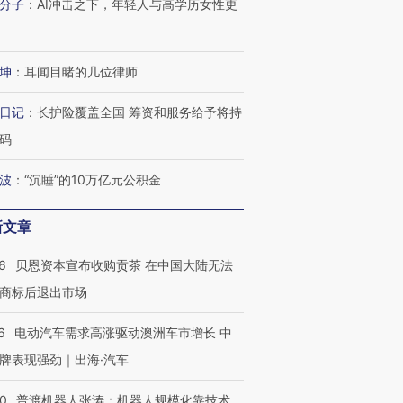
分子
：
AI冲击之下，年轻人与高学历女性更
坤
：
耳闻目睹的几位律师
日记
：
长护险覆盖全国 筹资和服务给予将持
码
波
：
“沉睡”的10万亿元公积金
跨国走私7万
视线｜HYROX的吸金
视线｜被
检体内含3种
术：是什么让中产们甘
泽连斯基密集出访美英 索
度Z世代
心“花钱找虐”？
要防空导弹“救急”
育部长拱
新文章
6
贝恩资本宣布收购贡茶 在中国大陆无法
商标后退出市场
进第四届链博
【商旅对话】华住集团
6
电动汽车需求高涨驱动澳洲车市增长 中
技“链”接产
【特别呈现】寻找100种
CFO：不靠规模取胜，华
【特别呈
牌表现强劲｜出海·汽车
有意思的生活方式·第三对
住三大增长引擎是什么？
有意思的
00
普渡机器人张涛：机器人规模化靠技术、