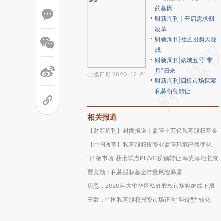
的基因
财新周刊｜开启需求侧
改革
财新周刊|社区团购大混
战
财新周刊|嫦娥五号“带
月”归来
出版日期 2020-12-21
财新周刊|四板市场探索
私募份额转让
相关报道
【财新周刊】封面报道｜监管十万亿私募股权基金
【中国改革】私募股权投资业监管环境已然变化
“四板市场”获批试点PE/VC份额转让 率先落地北京
贾文勤：私募股权基金存量风险暴露
贝恩：2020年大中华区私募股权市场将继续下滑
王欧：中国私募股权投资市场正向“哑铃型”转化