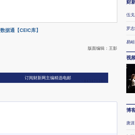
财
伍戈
罗志
数据通【CEIC库】
易峘
版面编辑：王影
视
订阅财新网主编精选电邮
博
唐涯