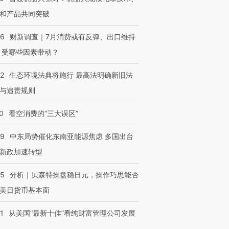
和产品共同突破
56
财新调查｜7月消费或有反弹、出口维持
 受哪些因素带动？
42
生态环境法典将施行 最高法明确新旧法
与追责规则
0
看空消费的“三大误区”
59
中东局势催化东南亚能源焦虑 多国出台
新政加速转型
05
分析｜贝森特操盘稳日元，操作巧思能否
美日货币基本面
1
从美国“最新十佳”看纯财富管理公司发展