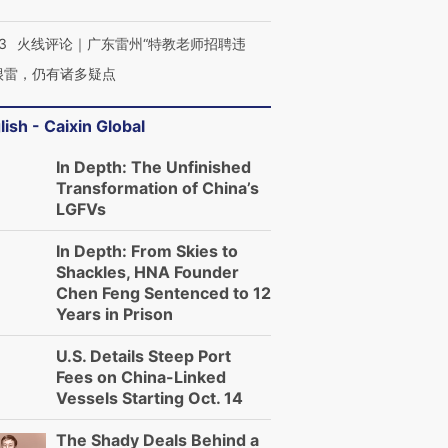
3
火线评论｜广东雷州“特教老师招聘违
很雷，仍有诸多疑点
lish - Caixin Global
In Depth: The Unfinished
Transformation of China’s
LGFVs
In Depth: From Skies to
Shackles, HNA Founder
Chen Feng Sentenced to 12
Years in Prison
U.S. Details Steep Port
Fees on China-Linked
Vessels Starting Oct. 14
The Shady Deals Behind a