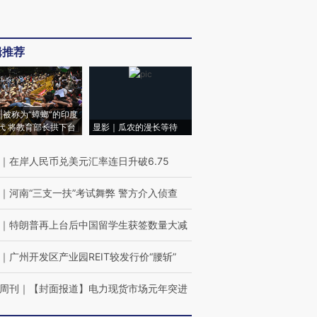
辑推荐
|被称为“蟑螂”的印度
代 将教育部长拱下台
显影｜瓜农的漫长等待
｜
在岸人民币兑美元汇率连日升破6.75
｜
河南“三支一扶”考试舞弊 警方介入侦查
｜
特朗普再上台后中国留学生获签数量大减
｜
广州开发区产业园REIT较发行价“腰斩”
周刊
｜
【封面报道】电力现货市场元年突进