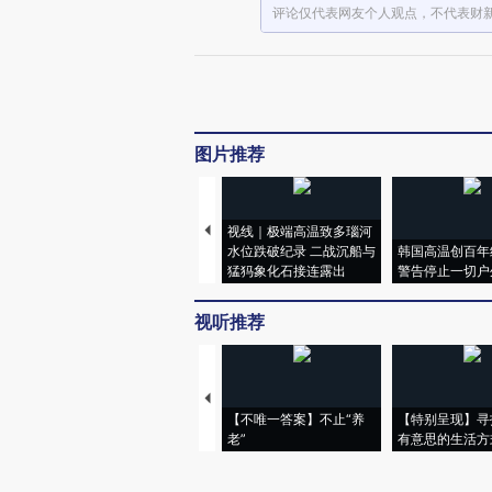
评论仅代表网友个人观点，不代表财
图片推荐
视线｜极端高温致多瑙河
水位跌破纪录 二战沉船与
韩国高温创百年
猛犸象化石接连露出
警告停止一切户
视听推荐
【不唯一答案】不止“养
【特别呈现】寻
老”
有意思的生活方