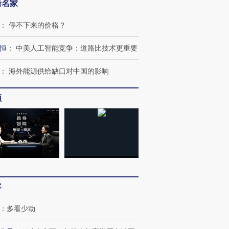
新名家
：
停不下来的价格？
恒
：
中美人工智能竞争：道路比技术更重要
：
海外能源供给缺口对中国的影响
频
客
：
多看少动