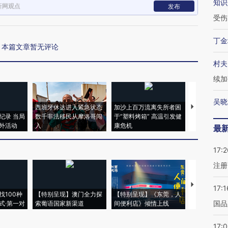
知识
新网观点
发布
受伤
丁金
本篇文章暂无评论
村夫
续加
吴晓
西班牙休达进入紧急状态
加沙上百万流离失所者困
马航飞行员
纪录 当局
数千非法移民从摩洛哥闯
于“塑料烤箱” 高温引发健
粒摇头丸 尿
外活动
入
康危机
毒品
最
17:2
注册
【推广】走
17:1
找100种
【特别呈现】澳门全力探
【特别呈现】《东莞，人
会，让数智科
国品
式·第一对
索葡语国家新渠道
间便利店》倾情上线
业
17: