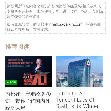
财新网所刊载内容之知识产权为财新传媒及/或相关权利人
专属所有或持有。未经许可，禁止进行转载、摘编、复制及
建立镜像等任何使用。
如有意愿转载，请发邮件至
hello@caixin.com
，获得书面
确认及授权后，方可转载。
推荐阅读
私房课
In Depth: As
向松祚：宏观经济70
Tencent Lays Off
讲，带你了解国内外
Staff, Is Its ‘Winter’
经济大局