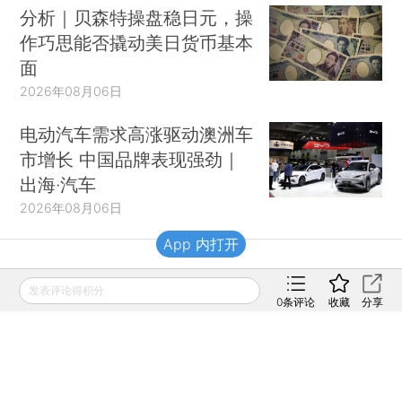
分析｜贝森特操盘稳日元，操
作巧思能否撬动美日货币基本
面
2026年08月06日
电动汽车需求高涨驱动澳洲车
市增长 中国品牌表现强劲｜
出海·汽车
2026年08月06日
App 内打开
财新移动
发表评论得积分
0
条评论
收藏
分享
财新
财新周刊
Caixin