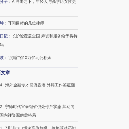
分子
：
AI冲击之下，年轻人与高学历女性更
坤
：
耳闻目睹的几位律师
跨国走私7万
视线｜被称为“蟑螂”的印
视线｜“入侵”还是“人道危
检体内含3种
度Z世代 用街头抗争将教
机”？难民潮撕裂西班牙
秘鲁纳斯
日记
：
长护险覆盖全国 筹资和服务给予将持
育部长拱下台
飞地休达
13人遇难
码
波
：
“沉睡”的10万亿元公积金
新文章
进第四届链博
【商旅对话】华住集团
技“链”接产
【特别呈现】寻找100种
CFO：不靠规模取胜，华
【特别呈
有意思的生活方式·第三对
住三大增长引擎是什么？
有意思的
14
海外金融专才回流香港 外籍工作签证翻
2
宁德时代宜春锂矿仍处停产状态 其动向
国内锂资源供需格局
1
7月进出口增速高位放缓，价格驱动还能