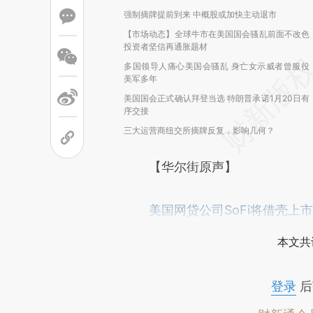
强制摘牌提前到来 中概股或加快主动退市
【市场动态】全球牛市在美国国会骚乱前面不改色
投资者坚信再通胀题材
多国领导人痛心美国会骚乱 身亡女示威者曾服役
美军多年
美国国会正式确认拜登当选 特朗普承诺1月20日有
序交接
三大运营商纽交所摘牌反复，影响几何？
【华尔街原声】
美国网贷公司SoFi将借壳上市
本文共
登录
后