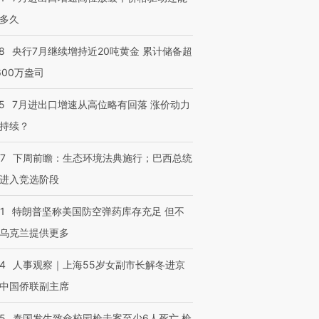
多久
8
央行7月继续增持近20吨黄金 累计储备超
600万盎司
5
7月进出口增速从高位略有回落 涨价动力
持续？
07
下周前瞻：生态环境法典施行；巴西总统
进入竞选阶段
1
特朗普坚称美国防空弹药库存充足 但不
乌克兰提供更多
24
人事观察｜上海55岁女副市长解冬进京
中国侨联副主席
45
泰国发生致命校园枪击案至少6人死亡 枪