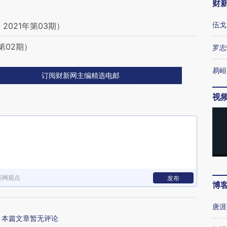
财
伍戈
021年第03期）
第02期）
罗志
易峘
订阅财新网主编精选电邮
视
新网观点
发布
博
唐涯
本篇文章暂无评论