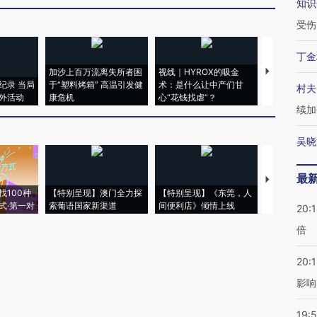
知识
受伤
丁金
加沙上百万流离失所者困
视线｜HYROX的吸金
马航飞行员
纪录 当局
于“塑料烤箱” 高温引发健
术：是什么让中产们甘
粒摇头丸 尿
村夫
外活动
康危机
心“花钱找虐”？
毒品
续加
吴晓
最
【推广】走
找100种
【特别呈现】澳门全力探
【特别呈现】《东莞，人
会，让数智科
式·第一对
索葡语国家新渠道
间便利店》倾情上线
业
20:
倍
20:1
影响
19:5