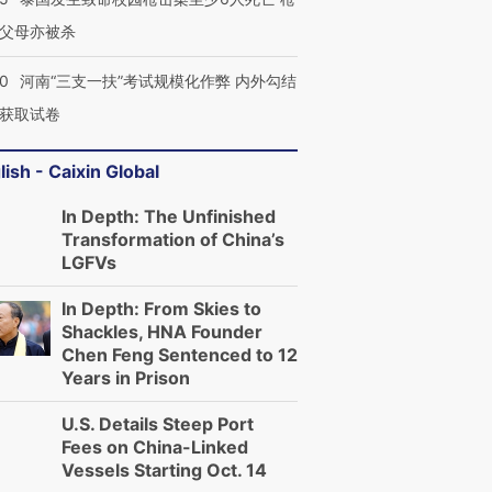
父母亦被杀
40
河南“三支一扶”考试规模化作弊 内外勾结
获取试卷
lish - Caixin Global
In Depth: The Unfinished
Transformation of China’s
LGFVs
In Depth: From Skies to
Shackles, HNA Founder
Chen Feng Sentenced to 12
Years in Prison
U.S. Details Steep Port
Fees on China-Linked
Vessels Starting Oct. 14