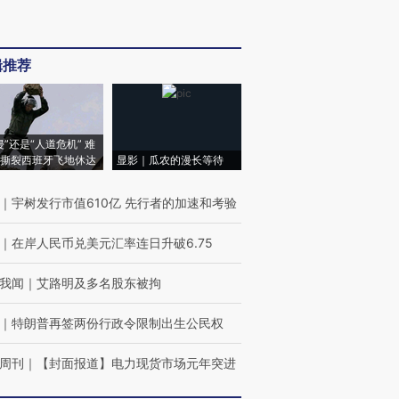
辑推荐
侵”还是“人道危机” 难
撕裂西班牙飞地休达
显影｜瓜农的漫长等待
｜
宇树发行市值610亿 先行者的加速和考验
｜
在岸人民币兑美元汇率连日升破6.75
我闻
｜
艾路明及多名股东被拘
｜
特朗普再签两份行政令限制出生公民权
周刊
｜
【封面报道】电力现货市场元年突进