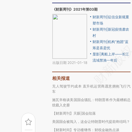
《财新周刊》2021年第03期
财新周刊|征信业新规重
塑市场
财新周刊|新冠疫情袭农
村
财新周刊|机构“抱团”蓝
筹是喜是忧
显影|离船上岸——长江
流域禁渔一年后
出版日期 2021-01-18
相关报道
无人驾驶节约成本 直升机运营商愿意拥抱飞行汽
车
施瓦辛格谈美国国会骚乱：特朗普将作为最糟糕总
统载入史册
【财新周刊】天眼|国会陷落
美国国会被闯入，这会让特朗普时代提前终结吗？
【财新时间】专访楼继伟：财税金融热点谈