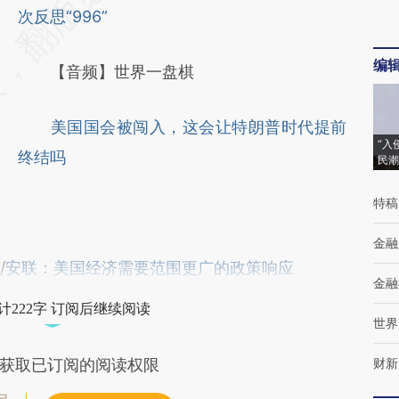
次反思“996”
编
【音频】世界一盘棋
美国国会被闯入，这会让特朗普时代提前
“入
终结吗
民潮
特稿
金融
/
安联：美国经济需要范围更广的政策响应
金融
计222字 订阅后继续阅读
世界
财新
获取已订阅的阅读权限