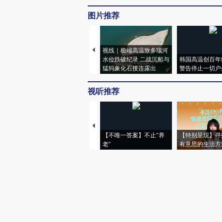
图片推荐
视线｜极端高温致多瑙河
水位跌破纪录 二战沉船与
韩国高温创百年
猛犸象化石接连露出
警告停止一切户
视听推荐
【不唯一答案】不止“养
【特别呈现】寻
老”
有意思的生活方