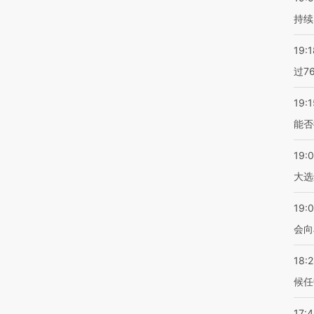
持续
19:1
过7
19:1
能否
19:
大选
19:0
会向
18:
候任
17: