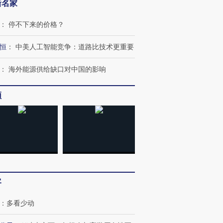
新名家
：
停不下来的价格？
恒
：
中美人工智能竞争：道路比技术更重要
：
海外能源供给缺口对中国的影响
频
客
：
多看少动