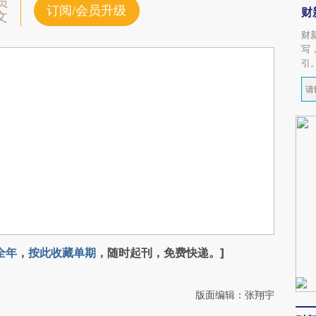
员
订阅/会员升级
财
文
财
写
引
全年
，
按此收藏单期
，随时起刊，免费快递。]
版面编辑：张翔宇