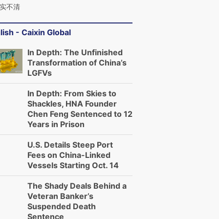
实不清
”还是“人道危
湖北宜昌局部短时降雨
哈尔滨遭遇短时极端强降
撕裂西班牙
128毫米 紧急转移近
雨 3小时累计雨量超80毫
秘鲁纳斯
lish - Caixin Global
4000人
米
13人遇难
In Depth: The Unfinished
Transformation of China’s
LGFVs
In Depth: From Skies to
进第四届链博
【商旅对话】华住集团
Shackles, HNA Founder
技“链”接产
【特别呈现】寻找100种
CFO：不靠规模取胜，华
【特别呈
Chen Feng Sentenced to 12
有意思的生活方式·第三对
住三大增长引擎是什么？
有意思的
Years in Prison
U.S. Details Steep Port
Fees on China-Linked
Vessels Starting Oct. 14
The Shady Deals Behind a
Veteran Banker’s
Suspended Death
Sentence