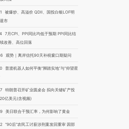
1
被爆炒、高溢价 QDII、国投白银LOF明
退市
4
7月CPI、PPI同比均低于预期 PPI同比结
续改善、高位回落
46
观势｜离岸信托90天补税窗口期疑问
00
普渡机器人如何平衡“脚踏实地”与“仰望星
？
57
特朗普召开矿业圆桌会 拟向关键矿产投
20亿美元(含视频)
09
美日联合干预汇率，为何影响了黄金
32
“90后”农民工讨薪涉刑案发回重审 因部