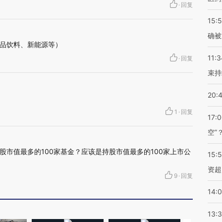
·
回复
15:5
确被
品饮料、新能源等）
11:3
·
回复
束持
20:
1
·
回复
17:
空”
股市值最多的100家基金？应该是持股市值最多的100家上市公
15:
资超
9
·
回复
14:
13: