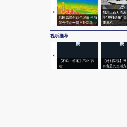
加沙上百万流离
韩国高温创百年纪录 当局
于“塑料烤箱” 
警告停止一切户外活动
康危机
视听推荐
【不唯一答案】不止“养
【特别呈现】寻
老”
有意思的生活方