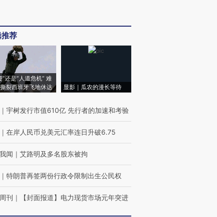
辑推荐
侵”还是“人道危机” 难
撕裂西班牙飞地休达
显影｜瓜农的漫长等待
｜
宇树发行市值610亿 先行者的加速和考验
｜
在岸人民币兑美元汇率连日升破6.75
我闻
｜
艾路明及多名股东被拘
｜
特朗普再签两份行政令限制出生公民权
周刊
｜
【封面报道】电力现货市场元年突进