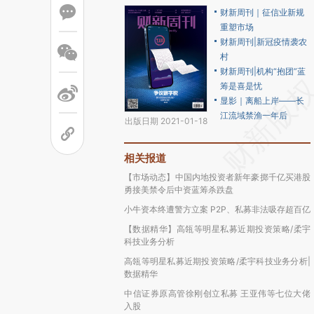
财新周刊｜征信业新规
重塑市场
财新周刊|新冠疫情袭农
村
财新周刊|机构“抱团”蓝
筹是喜是忧
显影｜离船上岸——长
江流域禁渔一年后
出版日期 2021-01-18
相关报道
【市场动态】中国内地投资者新年豪掷千亿买港股
勇接美禁令后中资蓝筹杀跌盘
小牛资本终遭警方立案 P2P、私募非法吸存超百亿
【数据精华】高瓴等明星私募近期投资策略/柔宇
科技业务分析
高瓴等明星私募近期投资策略/柔宇科技业务分析|
数据精华
中信证券原高管徐刚创立私募 王亚伟等七位大佬
入股