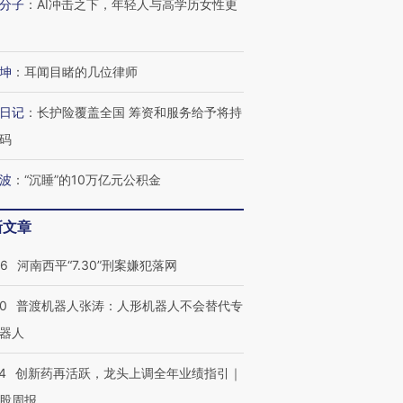
分子
：
AI冲击之下，年轻人与高学历女性更
坤
：
耳闻目睹的几位律师
日记
：
长护险覆盖全国 筹资和服务给予将持
码
波
：
“沉睡”的10万亿元公积金
新文章
26
河南西平“7.30”刑案嫌犯落网
00
普渡机器人张涛：人形机器人不会替代专
器人
4
创新药再活跃，龙头上调全年业绩指引｜
股周报