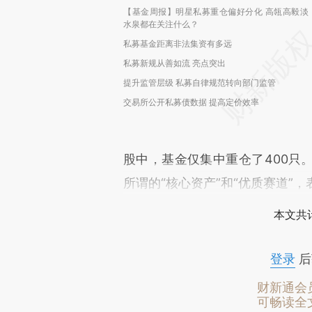
【基金周报】明星私募重仓偏好分化 高瓴高毅淡
水泉都在关注什么？
私募基金距离非法集资有多远
私募新规从善如流 亮点突出
提升监管层级 私募自律规范转向部门监管
交易所公开私募债数据 提高定价效率
股中，基金仅集中重仓了400只
所谓的“核心资产”和“优质赛道”
本文共计
登录
后
财新通会
可畅读全