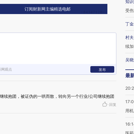
知识
订阅财新网主编精选电邮
受伤
丁金
村夫
续加
吴晓
新网观点
发布
最
20:
继续抱团，被证伪的一哄而散，转向另一个行业/公司继续抱团
17:
·
回复
用机
16:1
医药