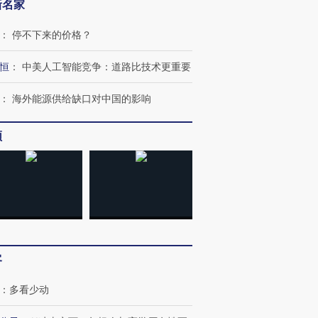
新名家
：
停不下来的价格？
恒
：
中美人工智能竞争：道路比技术更重要
：
海外能源供给缺口对中国的影响
频
客
：
多看少动