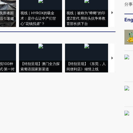
分事
失所者困
视线｜HYROX的吸金
视线｜被称为“蟑螂”的印
视线｜“入侵
高温引发健
术：是什么让中产们甘
度Z世代 用街头抗争将教
机”？难民潮
Eng
心“花钱找虐”？
育部长拱下台
飞地休达
【推广】走
找100种
【特别呈现】澳门全力探
【特别呈现】《东莞，人
会，让数智科
式·第一对
索葡语国家新渠道
间便利店》倾情上线
业