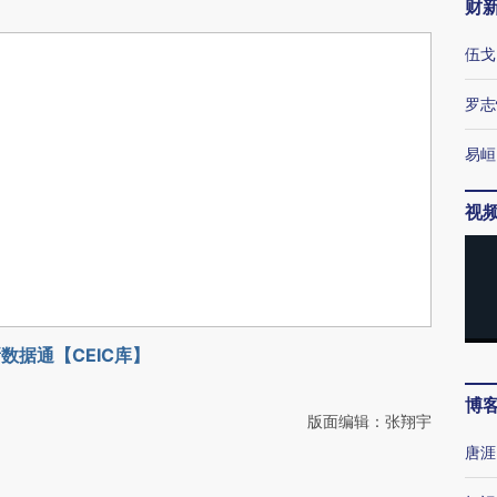
财
伍戈
罗志
易峘
视
数据通【CEIC库】
博
版面编辑：张翔宇
唐涯