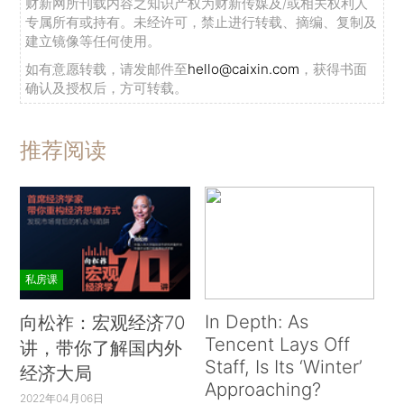
财新网所刊载内容之知识产权为财新传媒及/或相关权利人
专属所有或持有。未经许可，禁止进行转载、摘编、复制及
建立镜像等任何使用。
如有意愿转载，请发邮件至
hello@caixin.com
，获得书面
确认及授权后，方可转载。
推荐阅读
私房课
In Depth: As
向松祚：宏观经济70
Tencent Lays Off
讲，带你了解国内外
Staff, Is Its ‘Winter’
经济大局
Approaching?
2022年04月06日