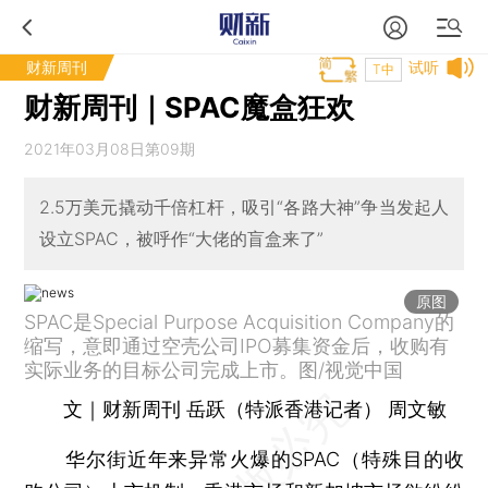
财新周刊
试听
T中
财新周刊｜SPAC魔盒狂欢
2021年03月08日第09期
2.5万美元撬动千倍杠杆，吸引“各路大神”争当发起人
设立SPAC，被呼作“大佬的盲盒来了”
原图
SPAC是Special Purpose Acquisition Company的
缩写，意即通过空壳公司IPO募集资金后，收购有
实际业务的目标公司完成上市。图/视觉中国
文｜财新周刊 岳跃（特派香港记者） 周文敏
华尔街近年来异常火爆的SPAC（特殊目的收