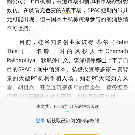
购公司）上市机制，香港市场和新加坡市场欲纷纷
效仿。在谈借壳色变的
A股
市场，SPAC短期内虽几
无可能出现，但中国本土私募跨海参与的汹涌热情
不可阻挡。
目前，硅谷知名创业家彼得·蒂尔（Peter
Thiel）、名噪一时的风投人士Chamath
Palihapitiya、软银孙正义、李泽楷等都已上市了自
己的SPAC；而中信资本、弘毅投资等多家中资背
景的大型PE机构争相入场，知名PE大佬如方风
雷、胡祖六，甚至连沉寂多年的管金生、债务缠身
但痴心汽车制造的贾跃亭等，也现身玩家之列。
本文共计10326字 订阅后继续阅读
登录
后获取已订阅的阅读权限