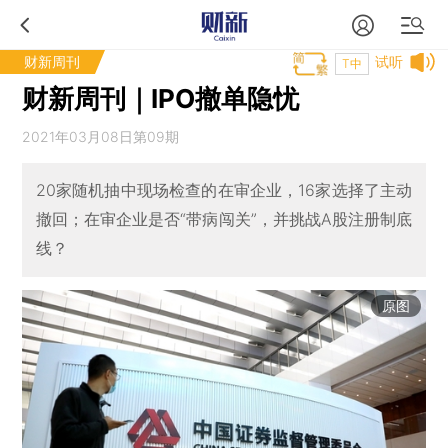
财新周刊
试听
T中
财新周刊｜IPO撤单隐忧
2021年03月08日第09期
20家随机抽中现场检查的在审企业，16家选择了主动
撤回；在审企业是否“带病闯关”，并挑战A股注册制底
线？
原图