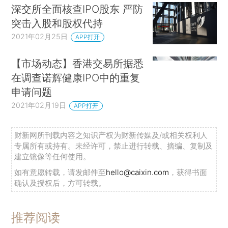
深交所全面核查IPO股东 严防
突击入股和股权代持
2021年02月25日
APP打开
【市场动态】香港交易所据悉
在调查诺辉健康IPO中的重复
申请问题
2021年02月19日
APP打开
财新网所刊载内容之知识产权为财新传媒及/或相关权利人
专属所有或持有。未经许可，禁止进行转载、摘编、复制及
建立镜像等任何使用。
如有意愿转载，请发邮件至
hello@caixin.com
，获得书面
确认及授权后，方可转载。
推荐阅读