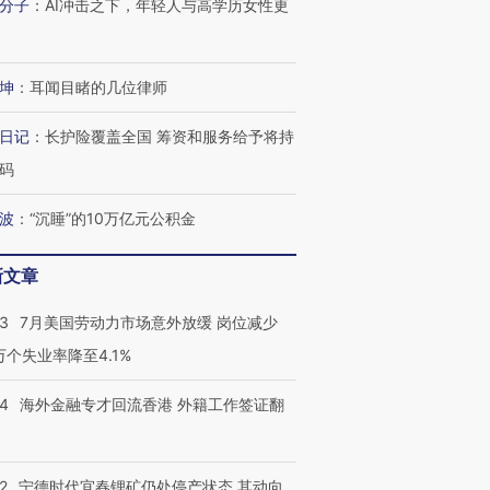
分子
：
AI冲击之下，年轻人与高学历女性更
坤
：
耳闻目睹的几位律师
日记
：
长护险覆盖全国 筹资和服务给予将持
码
波
：
“沉睡”的10万亿元公积金
新文章
43
7月美国劳动力市场意外放缓 岗位减少
3万个失业率降至4.1%
14
海外金融专才回流香港 外籍工作签证翻
跨国走私7万
视线｜被称为“蟑螂”的印
视线｜“入侵”还是“人道危
检体内含3种
度Z世代 用街头抗争将教
机”？难民潮撕裂西班牙
秘鲁纳斯
育部长拱下台
飞地休达
13人遇难
2
宁德时代宜春锂矿仍处停产状态 其动向