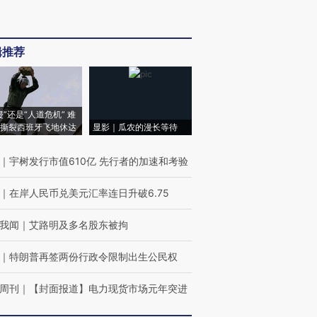
辑推荐
侵”还是“人道危机” 难
撕裂西班牙飞地休达
显影｜瓜农的漫长等待
｜
宇树发行市值610亿 先行者的加速和考验
｜
在岸人民币兑美元汇率连日升破6.75
我闻
｜
艾路明及多名股东被拘
｜
特朗普再签两份行政令限制出生公民权
周刊
｜
【封面报道】电力现货市场元年突进