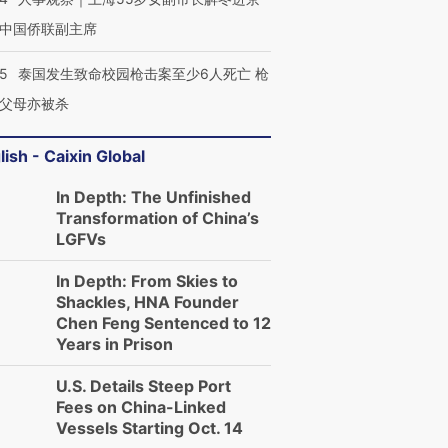
中国侨联副主席
45
泰国发生致命校园枪击案至少6人死亡 枪
父母亦被杀
lish - Caixin Global
In Depth: The Unfinished
Transformation of China’s
LGFVs
In Depth: From Skies to
Shackles, HNA Founder
Chen Feng Sentenced to 12
Years in Prison
U.S. Details Steep Port
Fees on China-Linked
Vessels Starting Oct. 14