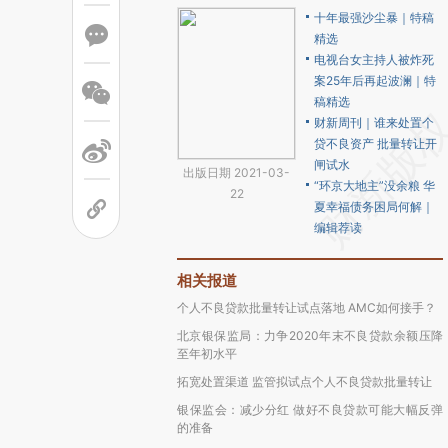
十年最强沙尘暴｜特稿
精选
电视台女主持人被炸死
案25年后再起波澜｜特
稿精选
财新周刊｜谁来处置个
贷不良资产 批量转让开
闸试水
出版日期 2021-03-
“环京大地主”没余粮 华
22
夏幸福债务困局何解｜
编辑荐读
相关报道
个人不良贷款批量转让试点落地 AMC如何接手？
北京银保监局：力争2020年末不良贷款余额压降
至年初水平
拓宽处置渠道 监管拟试点个人不良贷款批量转让
银保监会：减少分红 做好不良贷款可能大幅反弹
的准备