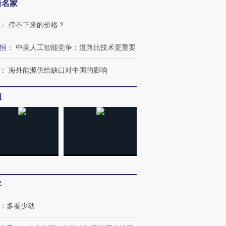
新名家
：
停不下来的价格？
恒
：
中美人工智能竞争：道路比技术更重要
：
海外能源供给缺口对中国的影响
频
客
：
多看少动