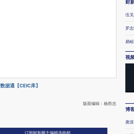
财
伍戈
罗志
易峘
视
数据通【CEIC库】
版面编辑：杨胜忠
博
唐涯
订阅财新网主编精选电邮