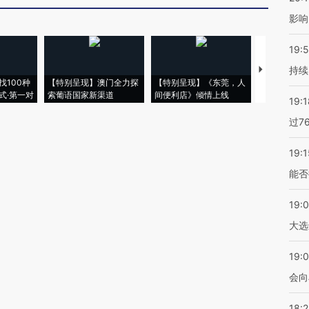
影响
19:5
持续
【推广】走
找100种
【特别呈现】澳门全力探
【特别呈现】《东莞，人
会，让数智科
式·第一对
索葡语国家新渠道
间便利店》倾情上线
业
19:1
过7
19:1
能否
19:
大选
19:0
会向
18: