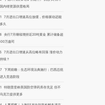
国内锂资源供需格局
1
7月进出口增速高位放缓，价格驱动还能
多久
进第四届链博
【商旅对话】华住集团
技“链”接产
【特别呈现】寻找100种
CFO：不靠规模取胜，华
【特别呈
有意思的生活方式·第三对
住三大增长引擎是什么？
有意思的
8
央行7月继续增持近20吨黄金 累计储备超
600万盎司
5
7月进出口增速从高位略有回落 涨价动力
持续？
07
下周前瞻：生态环境法典施行；巴西总统
进入竞选阶段
1
特朗普坚称美国防空弹药库存充足 但不
乌克兰提供更多
24
人事观察｜上海55岁女副市长解冬进京