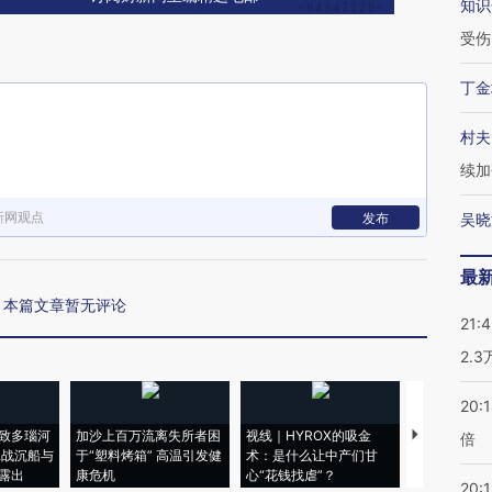
知识
受伤
丁金
村夫
续加
新网观点
发布
吴晓
最
本篇文章暂无评论
21:
2.
20:
致多瑙河
加沙上百万流离失所者困
视线｜HYROX的吸金
马航飞行员
倍
二战沉船与
于“塑料烤箱” 高温引发健
术：是什么让中产们甘
粒摇头丸 尿
露出
康危机
心“花钱找虐”？
毒品
20:1