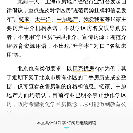
此前一天，上海市房地产经纪行业协会发起自
律倡议，重点提及对学区房“规范房源挂牌和信息发
布”。
链家
、
太平洋
、
中原地产
、
我爱我家
等14家主
要房产中介机构承诺，不以学区房名义误导购房
者，不使用“学区房”字眼推介、宣传房源；规范介
绍教育资源用语，不出现“升学率”“对口”“名额未
用”等。
北京也有类似要求。以
贝壳找房
App为例，其
于近期下架了北京市所有小区的二手房历史成交数
据，仅可查看在售房源的价格和信息。链家、中原
地产方面均确认，目前行业已明令禁止炒作学区
房，政府希望弱化学区房概念，尽可能做到教育公
平。
本文共计6171字 订阅后继续阅读