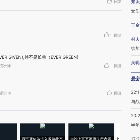
知识
·
回复
受伤
丁金
.
1
·
回复
村夫
续加
 GIVEN),并不是长荣（EVER GREEN)
吴晓
苏省苏州市
1
·
回复
最
。
22:1
江省衢州市
·
回复
与战
20:
半年
17:2
西班牙休达进入紧急状态
加沙上百万流离失所者困
视线｜HYR