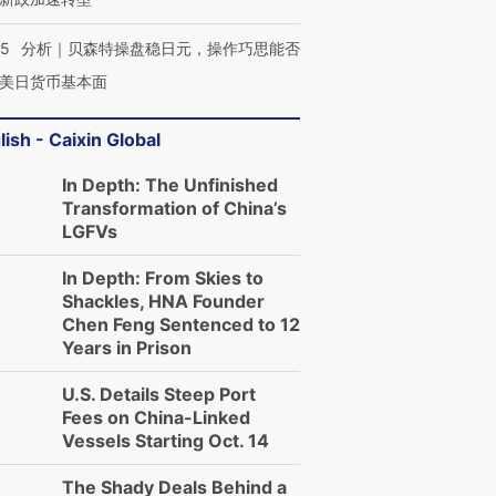
05
分析｜贝森特操盘稳日元，操作巧思能否
美日货币基本面
lish - Caixin Global
In Depth: The Unfinished
Transformation of China’s
LGFVs
In Depth: From Skies to
Shackles, HNA Founder
Chen Feng Sentenced to 12
Years in Prison
U.S. Details Steep Port
Fees on China-Linked
Vessels Starting Oct. 14
The Shady Deals Behind a