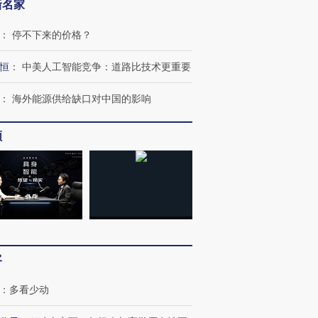
新名家
：
停不下来的价格？
恒
：
中美人工智能竞争：道路比技术更重要
：
海外能源供给缺口对中国的影响
频
客
：
多看少动