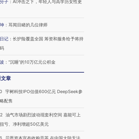
分子
：
AI冲击之下，年轻人与高学历女性更
坤
：
耳闻目睹的几位律师
日记
：
长护险覆盖全国 筹资和服务给予将持
码
波
：
“沉睡”的10万亿元公积金
新文章
0
宇树科技IPO估值600亿元 DeepSeek参
略配售
22
油气市场剧烈波动现套利空间 嘉能可上
扭亏、净利增超50亿美元
6
贝恩资本宣布收购贡茶 在中国大陆无法
OX的吸金
马航飞行员跨国走私7万
视线｜被称为“蟑螂”的印