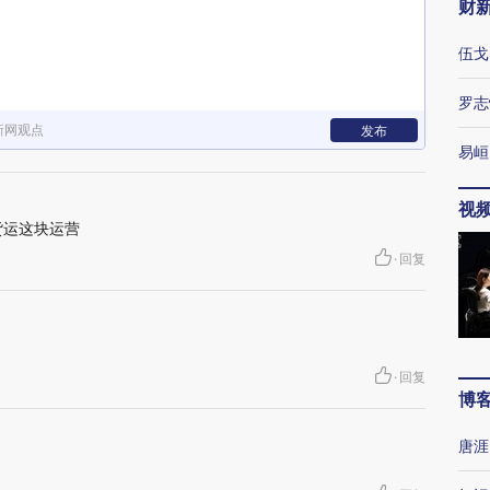
财
伍戈
罗志
新网观点
发布
易峘
视
货运这块运营
·
回复
·
回复
博
唐涯