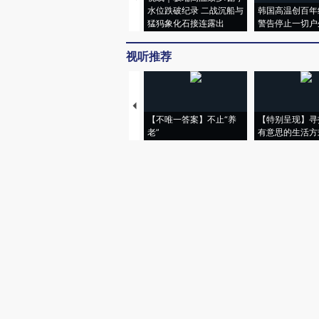
水位跌破纪录 二战沉船与
韩国高温创百年
猛犸象化石接连露出
警告停止一切户
视听推荐
【不唯一答案】不止“养
【特别呈现】寻
老”
有意思的生活方