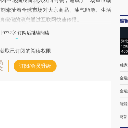
因巨轮搁浅而陷入双向封锁，造成了一场举世瞩
时刻牵扯着全球市场对大宗商品、油气能源、生活
真假假的消息通过互联网快速传播。
编
9732字 订阅后继续阅读
湖北
12
获取已订阅的阅读权限
40
员
独家
订阅/会员升级
文
金融
金融
能源
财新