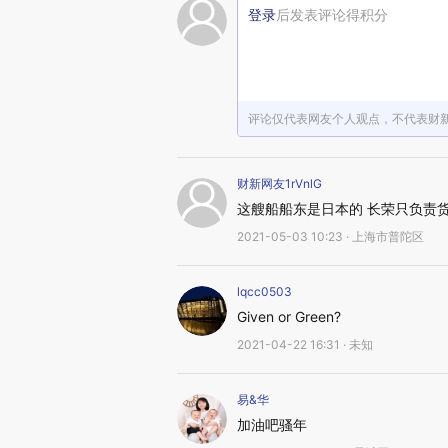
登录
后发表评论得积分
评论仅代表网友个人观点，不代表财
财新网友1rVnlG
这艘船船东是日本的 长荣只负责
2021-05-03 10:23 · 上海市普陀区
lqcc0503
Given or Green?
2021-04-22 16:31 · 未知
易&华
加油吧骚年