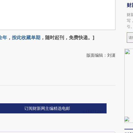
财
财
写
引
全年
，
按此收藏单期
，随时起刊，免费快递。]
版面编辑：刘潇
订阅财新网主编精选电邮