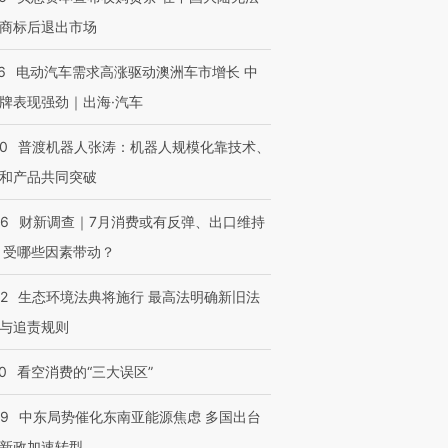
让中产们甘
粒摇头丸 尿检体内含3种
度Z世代 用街头抗争将教
秘鲁纳斯
商标后退出市场
”？
毒品
育部长拱下台
13人遇难
6
电动汽车需求高涨驱动澳洲车市增长 中
牌表现强劲｜出海·汽车
00
普渡机器人张涛：机器人规模化靠技术、
进第四届链博
【商旅对话】华住集团
技“链”接产
【特别呈现】寻找100种
CFO：不靠规模取胜，华
【特别呈
和产品共同突破
有意思的生活方式·第三对
住三大增长引擎是什么？
有意思的
56
财新调查｜7月消费或有反弹、出口维持
 受哪些因素带动？
42
生态环境法典将施行 最高法明确新旧法
与追责规则
0
看空消费的“三大误区”
59
中东局势催化东南亚能源焦虑 多国出台
新政加速转型