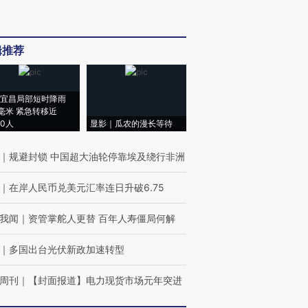
辑推荐
宜昌局部短时降雨
8毫米 紧急转移近
00人
显影｜瓜农的漫长等待
｜
规避封锁 中国超大油轮停靠埃及绕行非洲
｜
在岸人民币兑美元汇率连日升破6.75
我闻
｜
资管掌舵人更替 百年人寿僵局何解
｜
多国出台光伏新政加速转型
周刊
｜
【封面报道】电力现货市场元年突进