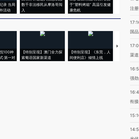
纪录 当局
数千非法移民从摩洛哥闯
于“塑料烤箱” 高温引发健
术：是什么
注册
外活动
入
康危机
心“花钱找虐
17:1
国品
17:
【推广】走
找100种
【特别呈现】澳门全力探
【特别呈现】《东莞，人
会，让数智科
渠道
式·第一对
索葡语国家新渠道
间便利店》倾情上线
业
16:
强劲
16:
衔接
15:1
14:
光伏