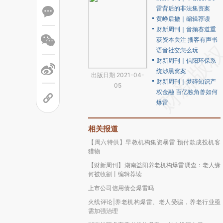
雷背后的非法集资案
黄峥后撤｜编辑荐读
财新周刊｜音频赛道重
获资本关注 播客有声书
语音社交怎么玩
财新周刊｜信阳环保系
统涉黑窝案
出版日期 2021-04-
财新周刊｜梦碎知识产
05
权金融 百亿独角兽如何
爆雷
相关报道
【周六特供】早教机构集资暴雷 预付款成投机客
猎物
【财新周刊】湖南益阳养老机构爆雷调查：老人缘
何被收割丨编辑荐读
上市公司信用债会爆雷吗
火线评论|养老机构爆雷、老人受骗，养老行业亟
需加强治理