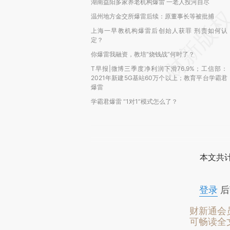
湖南益阳多家养老机构爆雷 一老人投河自尽
温州地方金交所爆雷后续：原董事长等被批捕
上海一早教机构爆雷后创始人获罪 刑责如何认
定？
你爆雷我融资，教培“烧钱战”何时了？
T早报|微博三季度净利润下滑76.9%；工信部：
2021年新建5G基站60万个以上；教育平台学霸君
爆雷
学霸君爆雷 “1对1”模式怎么了？
本文共计
登录
后
财新通会
可畅读全