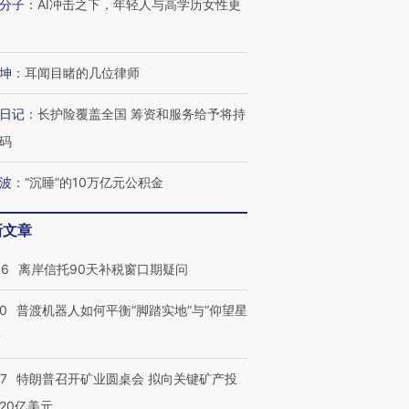
分子
：
AI冲击之下，年轻人与高学历女性更
坤
：
耳闻目睹的几位律师
日记
：
长护险覆盖全国 筹资和服务给予将持
码
波
：
“沉睡”的10万亿元公积金
新文章
46
离岸信托90天补税窗口期疑问
00
普渡机器人如何平衡“脚踏实地”与“仰望星
？
57
特朗普召开矿业圆桌会 拟向关键矿产投
20亿美元