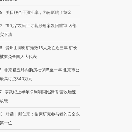
09
美日联合干预汇率，为何影响了黄金
32
“90后”农民工讨薪涉刑案发回重审 因部
实不清
36
贵州山脚树矿难致16人死亡近三年 矿长
被罢免全国人大代表
2
非京籍五环内购房社保降至一年 北京市公
最高可贷340万元
7
寒武纪上半年净利润同比翻倍 营收增速
放缓
53
对话｜邱仁宗：临床研究参与者的安全永
第一位