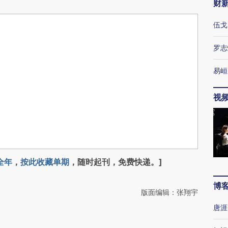
财
伍戈
罗志
易峘
视
全年
，
按此收藏单期
，随时起刊，免费快递。]
博
版面编辑：张翔宇
唐涯