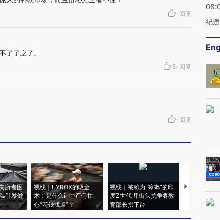
08:
·
回复
纪违
Eng
不了了之了。
5
·
回复
·
回复
失所者困
视线｜HYROX的吸金
视线｜被称为“蟑螂”的印
视线｜“入侵
高温引发健
术：是什么让中产们甘
度Z世代 用街头抗争将教
机”？难民潮
心“花钱找虐”？
育部长拱下台
飞地休达