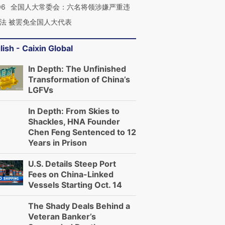
06
全国人大常委会：六名将领涉嫌严重违
法 被罢免全国人大代表
lish - Caixin Global
In Depth: The Unfinished
Transformation of China’s
LGFVs
In Depth: From Skies to
Shackles, HNA Founder
Chen Feng Sentenced to 12
Years in Prison
U.S. Details Steep Port
Fees on China-Linked
Vessels Starting Oct. 14
”还是“人道危
湖北宜昌局部短时降雨
哈尔滨遭遇短时极端强降
撕裂西班牙
128毫米 紧急转移近
雨 3小时累计雨量超80毫
秘鲁纳斯
The Shady Deals Behind a
4000人
米
13人遇难
Veteran Banker’s