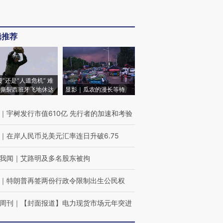
辑推荐
侵”还是“人道危机” 难
撕裂西班牙飞地休达
显影｜瓜农的漫长等待
｜
宇树发行市值610亿 先行者的加速和考验
｜
在岸人民币兑美元汇率连日升破6.75
我闻
｜
艾路明及多名股东被拘
｜
特朗普再签两份行政令限制出生公民权
周刊
｜
【封面报道】电力现货市场元年突进