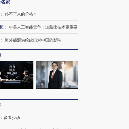
新名家
：
停不下来的价格？
恒
：
中美人工智能竞争：道路比技术更重要
：
海外能源供给缺口对中国的影响
频
客
：
多看少动