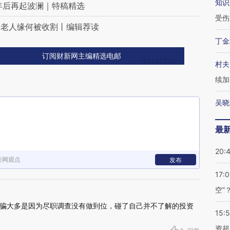
知识
年后再起波澜｜特稿精选
受伤
：老人缘何被收割丨编辑荐读
丁金
订阅财新网主编精选电邮
村夫
续加
吴晓
最
20:
新网观点
发布
17:
空”
骗大多是因为尽职调查没有做到位，碰了自己并不了解的投资
15:
资超