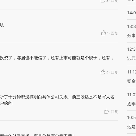
3
·
回复
14:
坑
13:
1
·
回复
分事
12:
投资了，邻居也不能信了，还有上市可能就是个幌子，还有，
涉罪
11:1
4
·
回复
积金
11:0
听了十分钟都没搞明白具体公司关系。前三段话是不是写人名
户啥的
逐季
·
回复
10:
远是
庞大的补教市场，而且价格完全看不懂！