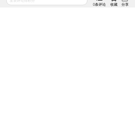
发表评论得积分
2021年02月27日
APP打开
0
条评论
收藏
分享
财新网所刊载内容之知识产权为财新传媒及/或相关权利人
专属所有或持有。未经许可，禁止进行转载、摘编、复制及
建立镜像等任何使用。
如有意愿转载，请发邮件至
hello@caixin.com
，获得书面
确认及授权后，方可转载。
推荐阅读
私房课