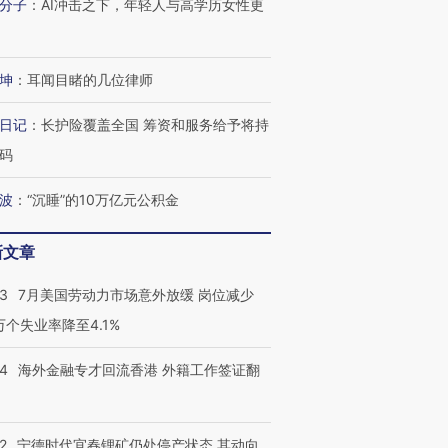
分子
：
AI冲击之下，年轻人与高学历女性更
坤
：
耳闻目睹的几位律师
日记
：
长护险覆盖全国 筹资和服务给予将持
码
跨国走私7万
视线｜被称为“蟑螂”的印
视线｜“入侵”还是“人道危
检体内含3种
度Z世代 用街头抗争将教
机”？难民潮撕裂西班牙
秘鲁纳斯
育部长拱下台
飞地休达
13人遇难
波
：
“沉睡”的10万亿元公积金
新文章
43
7月美国劳动力市场意外放缓 岗位减少
进第四届链博
【商旅对话】华住集团
3万个失业率降至4.1%
技“链”接产
【特别呈现】寻找100种
CFO：不靠规模取胜，华
【特别呈
有意思的生活方式·第三对
住三大增长引擎是什么？
有意思的
14
海外金融专才回流香港 外籍工作签证翻
2
宁德时代宜春锂矿仍处停产状态 其动向