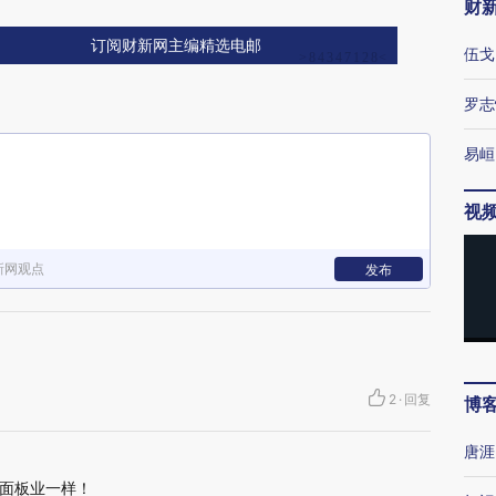
财
订阅财新网主编精选电邮
伍戈
罗志
易峘
视
新网观点
发布
2
·
回复
博
唐涯
面板业一样！