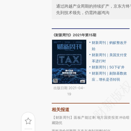
通过跨越产业周期的持续扩产，京东方终于
先到技术领先，仍需跨越鸿沟
《财新周刊》2021年第15期
财新周刊｜蚂蚁整改开
始
财新周刊｜美国支付变
革进行时
财新周刊｜5G下矿井
财新周刊｜剔除基数效
应，增长是否转弱
出版日期 2021-04-
19
相关报道
【财新周刊】面板产能过剩 地方国资投资冲动暗
藏隐忧
面板涨价超预期 京东方净利润增160%