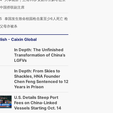
中国侨联副主席
45
泰国发生致命校园枪击案至少6人死亡 枪
父母亦被杀
lish - Caixin Global
In Depth: The Unfinished
Transformation of China’s
LGFVs
In Depth: From Skies to
Shackles, HNA Founder
Chen Feng Sentenced to 12
Years in Prison
U.S. Details Steep Port
Fees on China-Linked
Vessels Starting Oct. 14