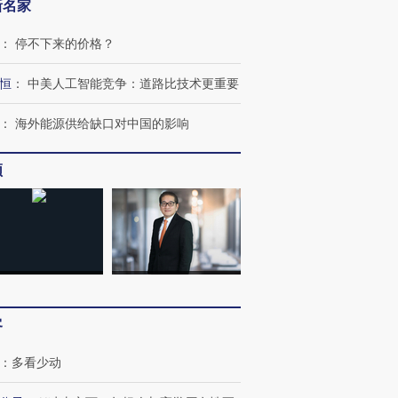
新名家
：
停不下来的价格？
恒
：
中美人工智能竞争：道路比技术更重要
：
海外能源供给缺口对中国的影响
频
客
：
多看少动