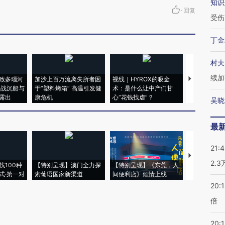
知识
·
回复
受伤
丁金
村夫
续加
致多瑙河
加沙上百万流离失所者困
视线｜HYROX的吸金
马航飞行员
二战沉船与
于“塑料烤箱” 高温引发健
术：是什么让中产们甘
粒摇头丸 尿
露出
康危机
心“花钱找虐”？
毒品
吴晓
最
21:
【推广】走
2.
找100种
【特别呈现】澳门全力探
【特别呈现】《东莞，人
会，让数智科
式·第一对
索葡语国家新渠道
间便利店》倾情上线
业
20:
倍
20:1