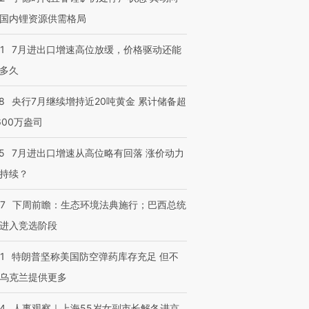
国内锂资源供需格局
1
7月进出口增速高位放缓，价格驱动还能
多久
8
央行7月继续增持近20吨黄金 累计储备超
600万盎司
5
7月进出口增速从高位略有回落 涨价动力
持续？
07
下周前瞻：生态环境法典施行；巴西总统
进入竞选阶段
1
特朗普坚称美国防空弹药库存充足 但不
乌克兰提供更多
24
人事观察｜上海55岁女副市长解冬进京