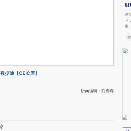
财
财
写
引
数据通【CEIC库】
版面编辑：刘春辉
略