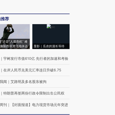
辑推荐
侵”还是“人道危机” 难
撕裂西班牙飞地休达
显影｜瓜农的漫长等待
｜
宇树发行市值610亿 先行者的加速和考验
｜
在岸人民币兑美元汇率连日升破6.75
我闻
｜
艾路明及多名股东被拘
｜
特朗普再签两份行政令限制出生公民权
周刊
｜
【封面报道】电力现货市场元年突进