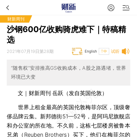
财新周刊
沙钢600亿收购骑虎难下｜特稿精
选
2021年07月19日第28期
试听
English
T中
“随售权”安排推高GS收购成本，A股之路遇堵，世界
环境已大变
文｜财新周刊 岳跃（发自英国伦敦）
世界上租金最高的英国伦敦梅菲尔区，顶级奢
侈品牌云集。新邦德街51—52号，是阿玛尼旗舰店
和办公室的所在地。不久前，这栋七层楼房被鲁本
兄弟（Reuben Brothers）买下，他们在梅菲尔的