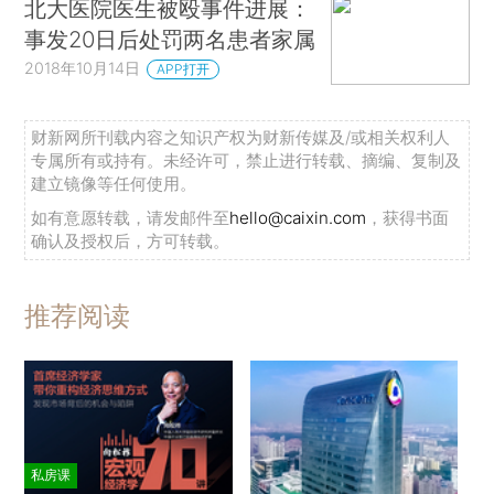
北大医院医生被殴事件进展：
事发20日后处罚两名患者家属
2018年10月14日
APP打开
财新网所刊载内容之知识产权为财新传媒及/或相关权利人
专属所有或持有。未经许可，禁止进行转载、摘编、复制及
建立镜像等任何使用。
如有意愿转载，请发邮件至
hello@caixin.com
，获得书面
确认及授权后，方可转载。
推荐阅读
私房课