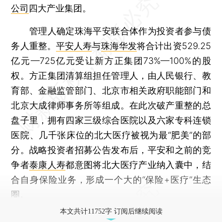
公司
四大产业集团。
管理人确定珠海平安联合体作为投资者参与债
务人重整。
平安人寿
与
珠海华发
将合计出资529.25
亿元—725亿元受让新方正集团73%—100%的股
权。方正集团清算组担任管理人，由人民银行、教
育部、金融监管部门、北京市相关政府职能部门和
北京大成律师事务所等组成。在此次破产重整的总
盘子里，拥有四家三级综合医院以及六家专科连锁
医院、几千张床位的北大医疗被视为最“肥美”的部
分。战略投资者招募公告发布后，平安和之前的竞
争者
泰康人寿
都意图将北大医疗产业纳入囊中，结
合自身保险业务，形成一个大的“保险+医疗”生态
圈。
本文共计11752字 订阅后继续阅读