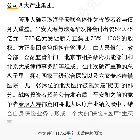
公司
四大产业集团。
管理人确定珠海平安联合体作为投资者参与债
务人重整。
平安人寿
与
珠海华发
将合计出资529.25
亿元—725亿元受让新方正集团73%—100%的股
权。方正集团清算组担任管理人，由人民银行、教
育部、金融监管部门、北京市相关政府职能部门和
北京大成律师事务所等组成。在此次破产重整的总
盘子里，拥有四家三级综合医院以及六家专科连锁
医院、几千张床位的北大医疗被视为最“肥美”的部
分。战略投资者招募公告发布后，平安和之前的竞
争者
泰康人寿
都意图将北大医疗产业纳入囊中，结
合自身保险业务，形成一个大的“保险+医疗”生态
圈。
本文共计11752字 订阅后继续阅读