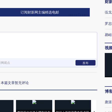
财
伍戈
订阅财新网主编精选电邮
罗志
易峘
视
新网观点
发布
本篇文章暂无评论
博
唐涯