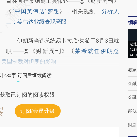
目标直指市场霸主英伟达——@《财新周刊》
《
“中国英伟达”梦想
》，相关视频：
分析人
士：英伟达业绩表现亮眼
编
伊朗新当选总统易卜拉欣·莱希于8月3日就
湖北
12
职——@《财新周刊》《
莱希就任伊朗总
40
 美国制裁对伊朗的影响
独家
计430字 订阅后继续阅读
金融
获取已订阅的阅读权限
金融
员
订阅/会员升级
能源
文
财新