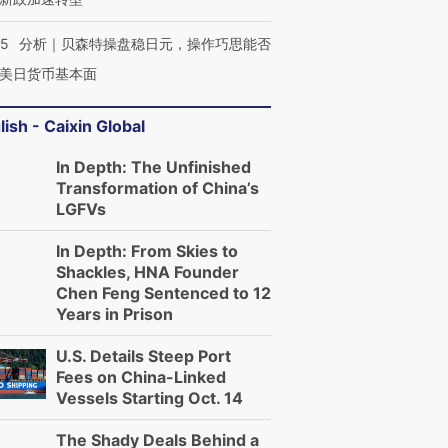
05
分析｜贝森特操盘稳日元，操作巧思能否
美日货币基本面
lish - Caixin Global
In Depth: The Unfinished
Transformation of China’s
LGFVs
In Depth: From Skies to
Shackles, HNA Founder
Chen Feng Sentenced to 12
Years in Prison
U.S. Details Steep Port
Fees on China-Linked
Vessels Starting Oct. 14
The Shady Deals Behind a