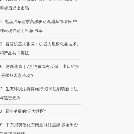
商标后退出市场
6
电动汽车需求高涨驱动澳洲车市增长 中
牌表现强劲｜出海·汽车
00
普渡机器人张涛：机器人规模化靠技术、
和产品共同突破
56
财新调查｜7月消费或有反弹、出口维持
 受哪些因素带动？
42
生态环境法典将施行 最高法明确新旧法
与追责规则
0
看空消费的“三大误区”
59
中东局势催化东南亚能源焦虑 多国出台
新政加速转型