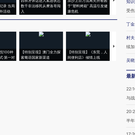
西班牙休达进入紧急状态
加沙上百万流离失所者困
视线｜HYR
知识
纪录 当局
数千非法移民从摩洛哥闯
于“塑料烤箱” 高温引发健
术：是什么
受伤
外活动
入
康危机
心“花钱找虐
丁金
村夫
续加
【推广】走
找100种
【特别呈现】澳门全力探
【特别呈现】《东莞，人
会，让数智科
式·第一对
索葡语国家新渠道
间便利店》倾情上线
业
吴晓
最
22:1
与战
20:
半年
17:2