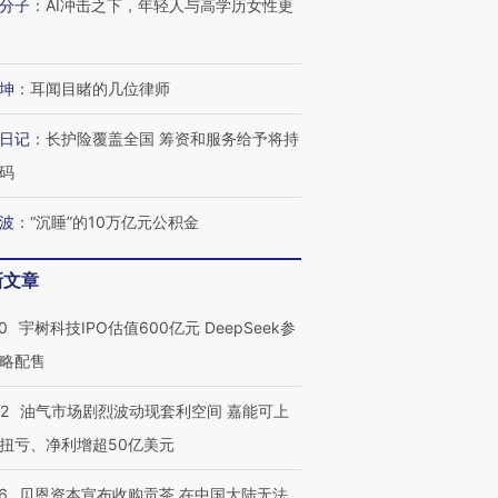
OX的吸金
马航飞行员跨国走私7万
视线｜被称为“蟑螂”的印
分子
：
AI冲击之下，年轻人与高学历女性更
让中产们甘
粒摇头丸 尿检体内含3种
度Z世代 用街头抗争将教
秘鲁纳斯
”？
毒品
育部长拱下台
13人遇难
坤
：
耳闻目睹的几位律师
日记
：
长护险覆盖全国 筹资和服务给予将持
码
进第四届链博
【商旅对话】华住集团
技“链”接产
【特别呈现】寻找100种
CFO：不靠规模取胜，华
【特别呈
有意思的生活方式·第三对
住三大增长引擎是什么？
有意思的
波
：
“沉睡”的10万亿元公积金
新文章
0
宇树科技IPO估值600亿元 DeepSeek参
略配售
22
油气市场剧烈波动现套利空间 嘉能可上
扭亏、净利增超50亿美元
6
贝恩资本宣布收购贡茶 在中国大陆无法