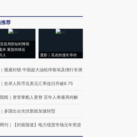
辑推荐
宜昌局部短时降雨
8毫米 紧急转移近
00人
显影｜瓜农的漫长等待
｜
规避封锁 中国超大油轮停靠埃及绕行非洲
｜
在岸人民币兑美元汇率连日升破6.75
我闻
｜
资管掌舵人更替 百年人寿僵局何解
｜
多国出台光伏新政加速转型
周刊
｜
【封面报道】电力现货市场元年突进