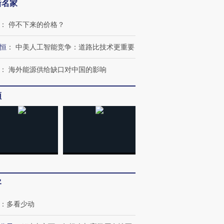
新名家
：
停不下来的价格？
恒
：
中美人工智能竞争：道路比技术更重要
：
海外能源供给缺口对中国的影响
频
客
：
多看少动