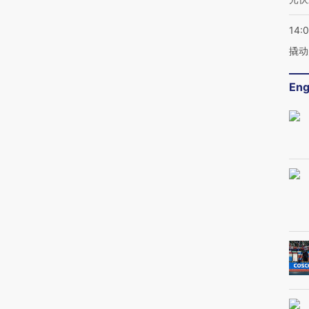
14:
撬动
Eng