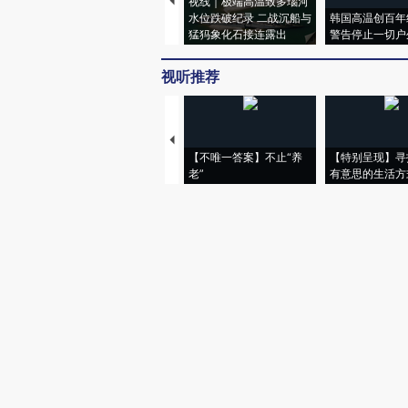
视线｜极端高温致多瑙河
水位跌破纪录 二战沉船与
韩国高温创百年
猛犸象化石接连露出
警告停止一切户
视听推荐
【不唯一答案】不止“养
【特别呈现】寻
老”
有意思的生活方