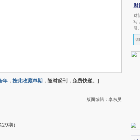
财
财
写
引
全年
，
按此收藏单期
，随时起刊，免费快递。]
版面编辑：李东昊
第29期）