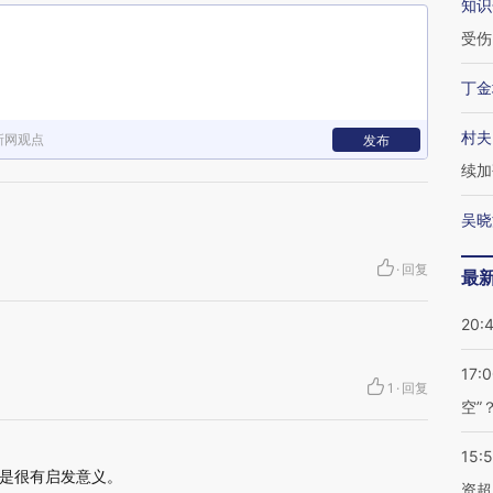
知识
受伤
丁金
村夫
新网观点
发布
续加
吴晓
·
回复
最
20:
17:
1
·
回复
空”
15:
是很有启发意义。
资超