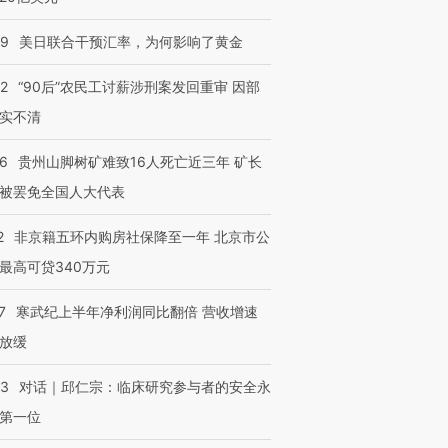
09
美日联合干预汇率，为何影响了黄金
32
“90后”农民工讨薪涉刑案发回重审 因部
实不清
36
贵州山脚树矿难致16人死亡近三年 矿长
被罢免全国人大代表
2
非京籍五环内购房社保降至一年 北京市公
最高可贷340万元
7
寒武纪上半年净利润同比翻倍 营收增速
放缓
53
对话｜邱仁宗：临床研究参与者的安全永
第一位