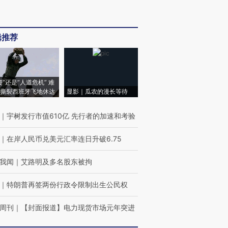
辑推荐
侵”还是“人道危机” 难
撕裂西班牙飞地休达
显影｜瓜农的漫长等待
｜
宇树发行市值610亿 先行者的加速和考验
｜
在岸人民币兑美元汇率连日升破6.75
我闻
｜
艾路明及多名股东被拘
｜
特朗普再签两份行政令限制出生公民权
周刊
｜
【封面报道】电力现货市场元年突进