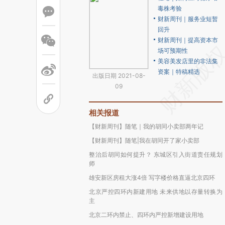
毒株考验
财新周刊｜服务业短暂
回升
财新周刊｜提高资本市
场可预期性
美容美发店里的非法集
资案｜特稿精选
出版日期 2021-08-
09
相关报道
【财新周刊】随笔｜我的胡同小卖部两年记
【财新周刊】随笔|我在胡同开了家小卖部
整治后胡同如何提升？ 东城区引入街道责任规划
师
雄安新区房租大涨4倍 写字楼价格直逼北京四环
北京严控四环内新建用地 未来供地以存量转换为
主
北京二环内禁止、四环内严控新增建设用地