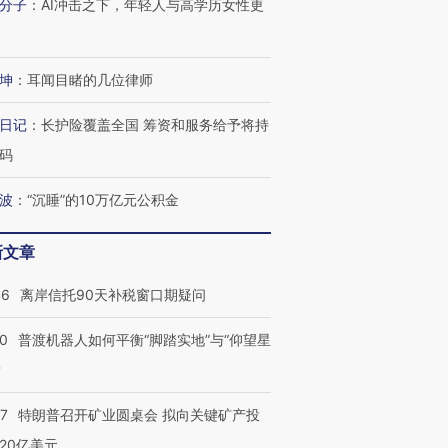
分子
：
AI冲击之下，年轻人与高学历女性更
坤
：
耳闻目睹的几位律师
日记
：
长护险覆盖全国 筹资和服务给予将持
码
波
：
“沉睡”的10万亿元公积金
新文章
46
离岸信托90天补税窗口期疑问
00
普渡机器人如何平衡“脚踏实地”与“仰望星
？
57
特朗普召开矿业圆桌会 拟向关键矿产投
20亿美元