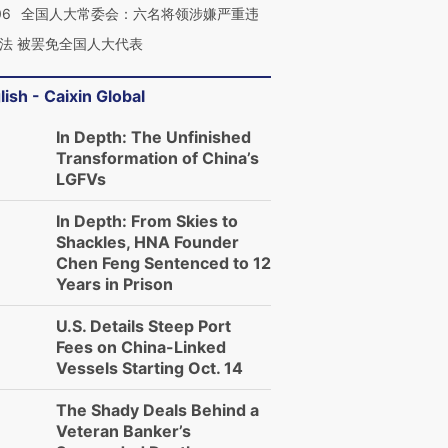
06
全国人大常委会：六名将领涉嫌严重违
法 被罢免全国人大代表
lish - Caixin Global
In Depth: The Unfinished
Transformation of China’s
LGFVs
In Depth: From Skies to
Shackles, HNA Founder
Chen Feng Sentenced to 12
跨国走私7万
视线｜被称为“蟑螂”的印
视线｜“入侵”还是“人道危
检体内含3种
度Z世代 用街头抗争将教
机”？难民潮撕裂西班牙
秘鲁纳斯
Years in Prison
育部长拱下台
飞地休达
13人遇难
U.S. Details Steep Port
Fees on China-Linked
Vessels Starting Oct. 14
The Shady Deals Behind a
进第四届链博
【商旅对话】华住集团
Veteran Banker’s
技“链”接产
【特别呈现】寻找100种
CFO：不靠规模取胜，华
【特别呈