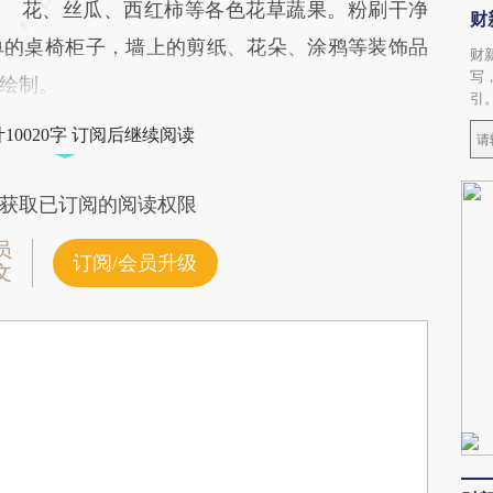
花、丝瓜、西红柿等各色花草蔬果。粉刷干净
财
单的桌椅柜子，墙上的剪纸、花朵、涂鸦等装饰品
财
写
绘制。
引
10020字 订阅后继续阅读
获取已订阅的阅读权限
员
订阅/会员升级
文