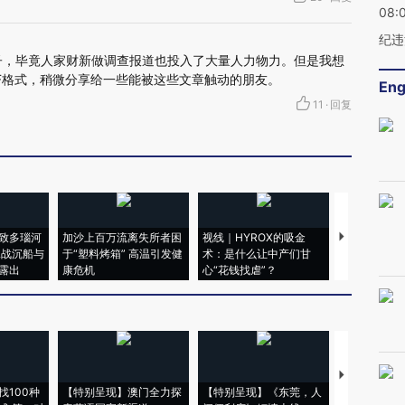
08:
纪违
子，毕竟人家财新做调查报道也投入了大量人力物力。但是我想
F格式，稍微分享给一些能被这些文章触动的朋友。
Eng
11
·
回复
致多瑙河
加沙上百万流离失所者困
视线｜HYROX的吸金
马航飞行员
二战沉船与
于“塑料烤箱” 高温引发健
术：是什么让中产们甘
粒摇头丸 尿
露出
康危机
心“花钱找虐”？
毒品
【推广】走
找100种
【特别呈现】澳门全力探
【特别呈现】《东莞，人
会，让数智科