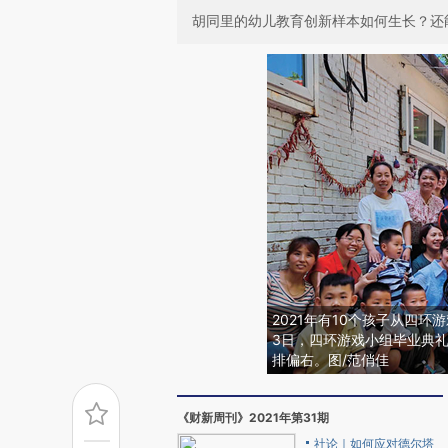
胡同里的幼儿教育创新样本如何生长？还
2021年有10个孩子从四
3日，四环游戏小组毕业典
排偏右。图/范俏佳
《财新周刊》2021年第31期
社论｜如何应对德尔塔