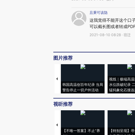
且秉可该隐
这我觉得不能开这个口
可以截长图或者转成PD
2021-08-10 08:28 · 宿迁
图片推荐
视线｜极端高温
韩国高温创百年纪录 当局
水位跌破纪录 
警告停止一切户外活动
猛犸象化石接连
视听推荐
【不唯一答案】不止“养
【特别呈现】寻