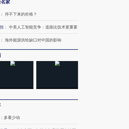
新名家
：
停不下来的价格？
恒
：
中美人工智能竞争：道路比技术更重要
：
海外能源供给缺口对中国的影响
频
客
：
多看少动