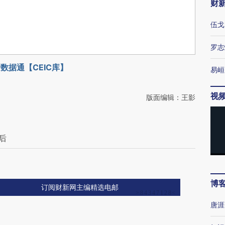
财
伍戈
罗志
数据通【CEIC库】
易峘
视
版面编辑：王影
后
博
订阅财新网主编精选电邮
唐涯