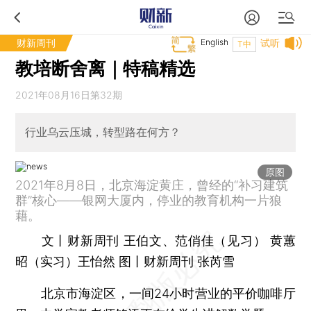
财新周刊
English
试听
T中
教培断舍离｜特稿精选
2021年08月16日第32期
行业乌云压城，转型路在何方？
原图
2021年8月8日，北京海淀黄庄，曾经的“补习建筑
群”核心——银网大厦内，停业的教育机构一片狼
藉。
文丨财新周刊 王伯文、范俏佳（见习） 黄蕙
昭（实习）王怡然 图丨财新周刊 张芮雪
北京市海淀区，一间24小时营业的平价咖啡厅