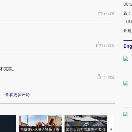
08:
置；
8
·
回复
LU
州建
12
·
回复
Eng
不完善。
11
·
回复
查看更多评论
西班牙休达进入紧急状态
加沙上百万流离失所者困
视线｜HYR