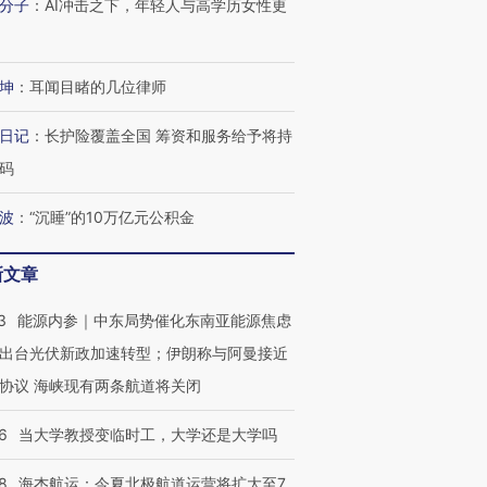
分子
：
AI冲击之下，年轻人与高学历女性更
坤
：
耳闻目睹的几位律师
日记
：
长护险覆盖全国 筹资和服务给予将持
码
波
：
“沉睡”的10万亿元公积金
新文章
3
能源内参｜中东局势催化东南亚能源焦虑
出台光伏新政加速转型；伊朗称与阿曼接近
协议 海峡现有两条航道将关闭
6
当大学教授变临时工，大学还是大学吗
8
海杰航运：今夏北极航道运营将扩大至7