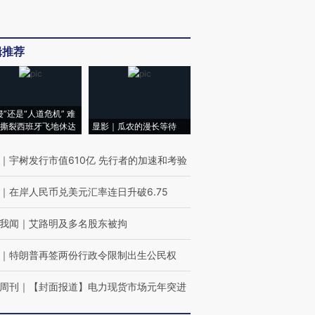
辑推荐
侵”还是“人道危机” 难
撕裂西班牙飞地休达
显影｜瓜农的漫长等待
｜
宇树发行市值610亿 先行者的加速和考验
｜
在岸人民币兑美元汇率连日升破6.75
我闻
｜
艾路明及多名股东被拘
｜
特朗普再签两份行政令限制出生公民权
周刊
｜
【封面报道】电力现货市场元年突进