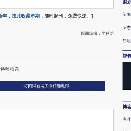
财
伍戈
全年
，
按此收藏单期
，随时起刊，免费快递。]
罗志
版面编辑：吴秋晗
易峘
视
｜特稿精选
订阅财新网主编精选电邮
博
唐涯