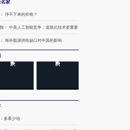
新名家
：
停不下来的价格？
恒
：
中美人工智能竞争：道路比技术更重要
：
海外能源供给缺口对中国的影响
频
客
：
多看少动