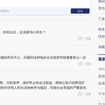
知识
受伤
新网观点
发布
丁金
村夫
，长此以往，企业家信心何在？
续加
1
·
回复
吴晓
院做的判决不公，问题到这种地步企业也和学校都要各让一步
最
1
·
回复
12:1
多国
势，为民发声，保护民企的合法权益，限制公权力的野蛮扩
达成
国民经济和人民生活的秩序与规划，导致社会资源的严重损失。
11:5
7
·
回复
11:3