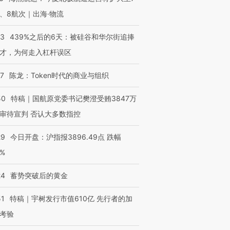
、8航次｜出海·物流
53
439%之后的6天：被硅谷和华尔街追捧
才，为何走入杠杆误区
07
陈龙：Token时代的商业与组织
50
特稿｜国航原党委书记樊澄受贿3847万
审待宣判 否认大多数指控
29
今日开盘：沪指报3896.49点 跌幅
0%
24
蓄势突破后的黄金
51
特稿｜宇树发行市值610亿 先行者的加
考验