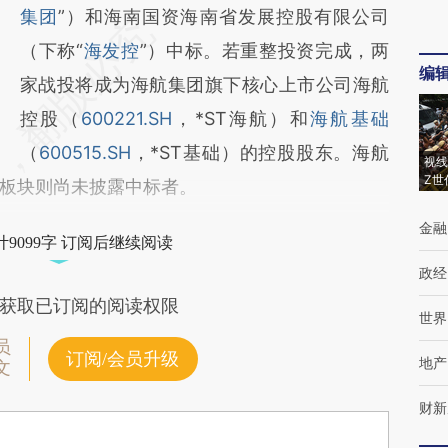
集团
”）和海南国资海南省发展控股有限公司
（下称“
海发控
”）中标。若重整投资完成，两
编
家战投将成为海航集团旗下核心上市公司海航
控股（
600221.SH
，*ST海航）和
海航基础
（
600515.SH
，*ST基础）的控股股东。海航
视线
Z世
板块则尚未披露中标者。
金融
9099字 订阅后继续阅读
政经
获取已订阅的阅读权限
世界
员
订阅/会员升级
地产
文
财新