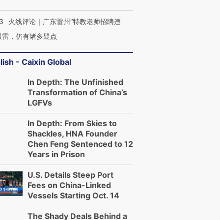
3
火线评论｜广东雷州“特教老师招聘违
很雷，仍有诸多疑点
lish - Caixin Global
In Depth: The Unfinished
Transformation of China’s
LGFVs
In Depth: From Skies to
Shackles, HNA Founder
Chen Feng Sentenced to 12
Years in Prison
U.S. Details Steep Port
Fees on China-Linked
Vessels Starting Oct. 14
The Shady Deals Behind a