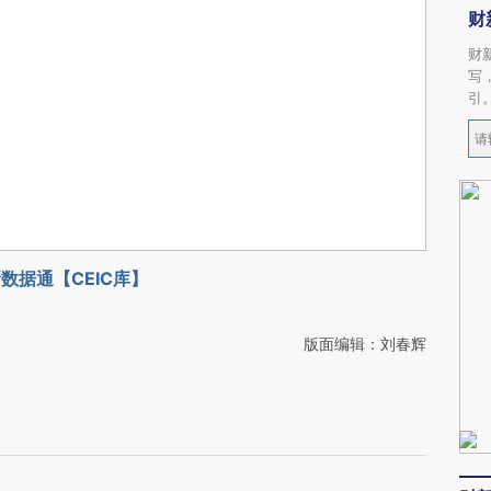
财
财
写
引
数据通【CEIC库】
版面编辑：刘春辉