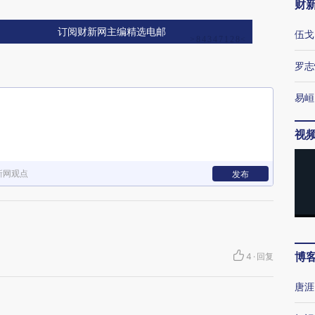
财
订阅财新网主编精选电邮
伍戈
罗志
易峘
视
新网观点
发布
博
4
·
回复
唐涯