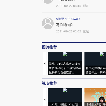
2021-09-27 04:14 · 浙江
财新网友OUCweR
写的挺好的
2021-09-26 02:02 · 运城
图片推荐
视线｜极端高温致多瑙河
水位跌破纪录 二战沉船与
韩国高温创百年
猛犸象化石接连露出
警告停止一切户
视听推荐
【不唯一答案】不止“养
【特别呈现】寻