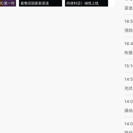
式·第一对
索葡语国家新渠道
间便利店》倾情上线
业
渠道
16:
强劲
16:
衔接
15:1
14:
光伏
14:
撬动
14:0
路径