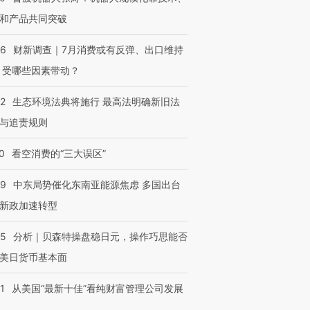
有意思的生活方式·第三对
住三大增长引擎是什么？
有意思的
和产品共同突破
56
财新调查｜7月消费或有反弹、出口维持
 受哪些因素带动？
42
生态环境法典将施行 最高法明确新旧法
与追责规则
0
看空消费的“三大误区”
59
中东局势催化东南亚能源焦虑 多国出台
新政加速转型
05
分析｜贝森特操盘稳日元，操作巧思能否
美日货币基本面
1
从美国“最新十佳”看纯财富管理公司发展