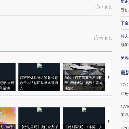
知识
3
·
回复
受伤
丁金
村夫
19
·
回复
续加
吴晓
最
西班牙休达进入紧急状态
加沙上百万流离失所者困
马航飞行员
纪录 当局
数千非法移民从摩洛哥闯
于“塑料烤箱” 高温引发健
粒摇头丸 尿
17:2
外活动
入
康危机
毒品
注册
17:1
国品
【推广】走
找100种
【特别呈现】澳门全力探
【特别呈现】《东莞，人
会，让数智科
17: