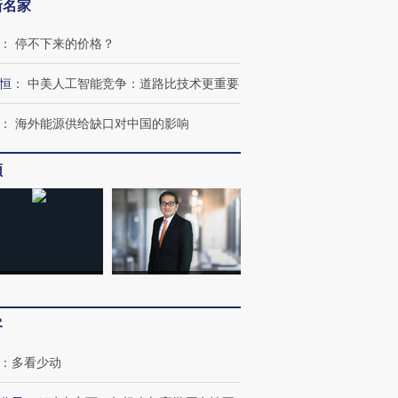
新名家
：
停不下来的价格？
恒
：
中美人工智能竞争：道路比技术更重要
：
海外能源供给缺口对中国的影响
频
客
：
多看少动