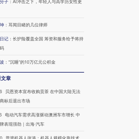
分子
：
AI冲击之下，年轻人与高学历女性更
坤
：
耳闻目睹的几位律师
日记
：
长护险覆盖全国 筹资和服务给予将持
码
波
：
“沉睡”的10万亿元公积金
新文章
跨国走私7万
视线｜HYROX的吸金
视线｜被
检体内含3种
术：是什么让中产们甘
泽连斯基密集出访美英 索
度Z世代
6
贝恩资本宣布收购贡茶 在中国大陆无法
心“花钱找虐”？
要防空导弹“救急”
育部长拱
商标后退出市场
6
电动汽车需求高涨驱动澳洲车市增长 中
牌表现强劲｜出海·汽车
进第四届链博
【商旅对话】华住集团
技“链”接产
【特别呈现】寻找100种
CFO：不靠规模取胜，华
【特别呈
00
普渡机器人张涛：机器人规模化靠技术、