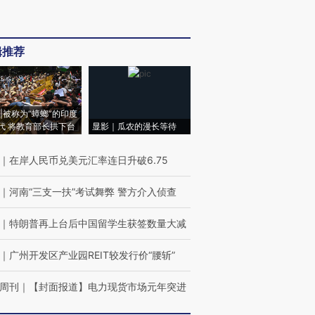
辑推荐
|被称为“蟑螂”的印度
代 将教育部长拱下台
显影｜瓜农的漫长等待
｜
在岸人民币兑美元汇率连日升破6.75
｜
河南“三支一扶”考试舞弊 警方介入侦查
｜
特朗普再上台后中国留学生获签数量大减
｜
广州开发区产业园REIT较发行价“腰斩”
周刊
｜
【封面报道】电力现货市场元年突进