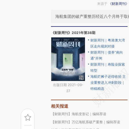
来源于
《财新周刊》
海航集团的破产重整历经近八个月终于取
《财新周刊》2021年第38期
财新周刊｜粤港澳大湾
区走向规则对接
财新周刊｜债券“南向
通”开闸
财新周刊｜寿险业探索
转型
海航烂摊子还得收拾 主
业重整进入冲刺阶段｜
出版日期 2021-09-
特稿精选
27
相关报道
【财新周刊】海航变形记｜编辑荐读
【财新周刊】万亿海航系破产重整｜编辑荐读