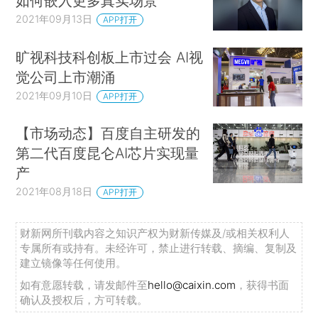
如何嵌入更多真实场景
2021年09月13日
APP打开
旷视科技科创板上市过会 AI视
觉公司上市潮涌
2021年09月10日
APP打开
【市场动态】百度自主研发的
第二代百度昆仑AI芯片实现量
产
2021年08月18日
APP打开
财新网所刊载内容之知识产权为财新传媒及/或相关权利人
专属所有或持有。未经许可，禁止进行转载、摘编、复制及
建立镜像等任何使用。
如有意愿转载，请发邮件至
hello@caixin.com
，获得书面
确认及授权后，方可转载。