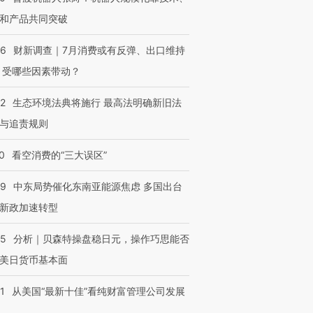
和产品共同突破
56
财新调查｜7月消费或有反弹、出口维持
 受哪些因素带动？
42
生态环境法典将施行 最高法明确新旧法
与追责规则
0
看空消费的“三大误区”
59
中东局势催化东南亚能源焦虑 多国出台
新政加速转型
05
分析｜贝森特操盘稳日元，操作巧思能否
美日货币基本面
1
从美国“最新十佳”看纯财富管理公司发展