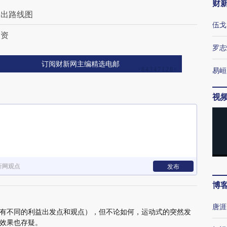
财
退出路线图
伍戈
投资
罗志
订阅财新网主编精选电邮
易峘
视
新网观点
发布
博
唐涯
有不同的利益出发点和观点），但不论如何，运动式的突然发
效果也存疑。