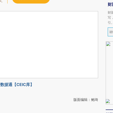
文
财
财
写
引
数据通【CEIC库】
版面编辑：鲍琦