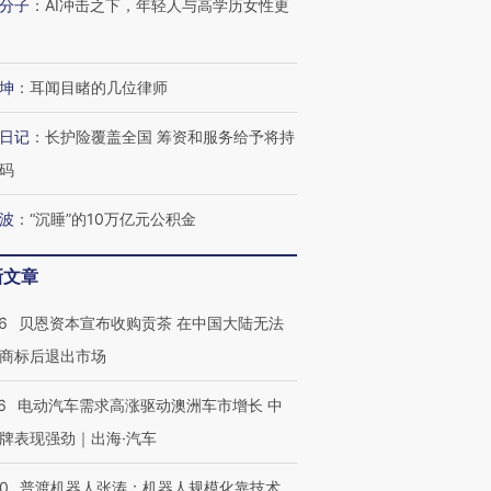
分子
：
AI冲击之下，年轻人与高学历女性更
坤
：
耳闻目睹的几位律师
日记
：
长护险覆盖全国 筹资和服务给予将持
码
波
：
“沉睡”的10万亿元公积金
新文章
6
贝恩资本宣布收购贡茶 在中国大陆无法
商标后退出市场
6
电动汽车需求高涨驱动澳洲车市增长 中
牌表现强劲｜出海·汽车
00
普渡机器人张涛：机器人规模化靠技术、