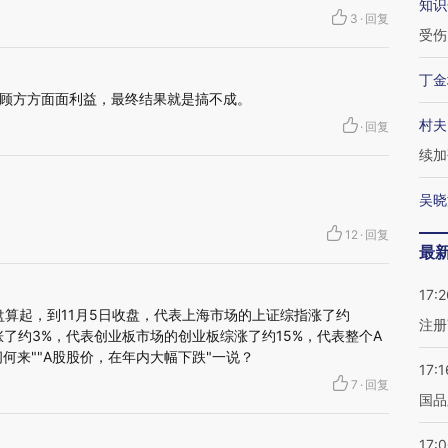
知识
3
·
回复
受伤
丁金
顾方方面面利益，最终结果就是搞不成。
村夫
·
回复
续加
吴晓
12
·
回复
最
17:2
开盘算起，到11月5日收盘，代表上海市场的上证综指涨了约
注册
涨了约3%，代表创业板市场的创业板综涨了约15%，代表整个A
何来""A股股价，在年内大幅下跌"一说？
17:1
7
·
回复
国品
17: