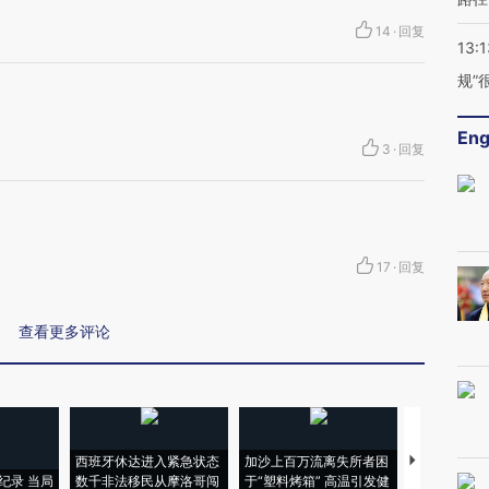
14
·
回复
13:1
规”
Eng
3
·
回复
17
·
回复
查看更多评论
西班牙休达进入紧急状态
加沙上百万流离失所者困
马航飞行员
纪录 当局
数千非法移民从摩洛哥闯
于“塑料烤箱” 高温引发健
粒摇头丸 尿