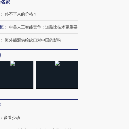
新名家
：
停不下来的价格？
恒
：
中美人工智能竞争：道路比技术更重要
：
海外能源供给缺口对中国的影响
频
客
：
多看少动