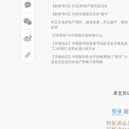
【财新周刊】社论|房地产调控应治本
【财新周刊】为何中国股市没有“慢牛”
钟正生谈房地产调控：融资收紧，房企躺平，预期
改变
“共同富裕”对中国股市意味着什么
【市场动态】中国股市投资者寻找政策监管避风港
“工业母机”成资金涌入新方向
【市场动态】中国股市资金开始撤离热门“赛道” 估
值在历史低位的地产和银行获青睐
本文共计
登录
后
财新通会