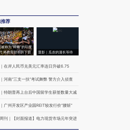
辑推荐
|被称为“蟑螂”的印度
代 将教育部长拱下台
显影｜瓜农的漫长等待
｜
在岸人民币兑美元汇率连日升破6.75
｜
河南“三支一扶”考试舞弊 警方介入侦查
｜
特朗普再上台后中国留学生获签数量大减
｜
广州开发区产业园REIT较发行价“腰斩”
周刊
｜
【封面报道】电力现货市场元年突进