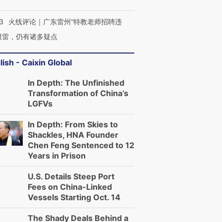
3
火线评论｜广东雷州“特教老师招聘违
很雷，仍有诸多疑点
lish - Caixin Global
In Depth: The Unfinished
Transformation of China’s
LGFVs
In Depth: From Skies to
Shackles, HNA Founder
Chen Feng Sentenced to 12
Years in Prison
U.S. Details Steep Port
Fees on China-Linked
Vessels Starting Oct. 14
跨国走私7万
视线｜HYROX的吸金
视线｜被
The Shady Deals Behind a
检体内含3种
术：是什么让中产们甘
泽连斯基密集出访美英 索
度Z世代