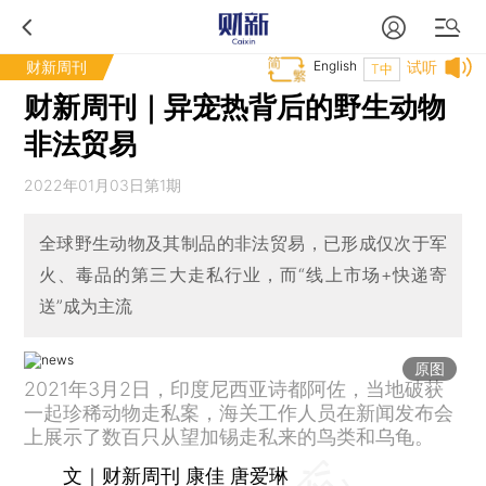
财新周刊
English
试听
T中
财新周刊｜异宠热背后的野生动物
非法贸易
2022年01月03日第1期
全球野生动物及其制品的非法贸易，已形成仅次于军
火、毒品的第三大走私行业，而“线上市场+快递寄
送”成为主流
原图
2021年3月2日，印度尼西亚诗都阿佐，当地破获
一起珍稀动物走私案，海关工作人员在新闻发布会
上展示了数百只从望加锡走私来的鸟类和乌龟。
文｜财新周刊 康佳 唐爱琳