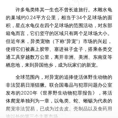
许多龟类终其一生也不曾长途旅行。木雕水龟
的巢域约0.24平方公里，相当于34个足球场的面
积，星点水龟仅在四个足球场的范围活动，对东部
箱龟而言，它们坚守的区域只有两个足球场大小。
但近年来，异类宠物（下称“异宠”）市场的兴起，
使得它们被裹上胶带、塞进袜子盒子，搭乘各类交
通工具穿越数万公里，离开非洲、美洲、东南亚等
栖息地，来到异国他乡，成为玩家们的新宠。
全球范围内，对异宠的追捧使活体野生动物的
非法贸易日渐猖獗。联合国毒品与犯罪问题办公室
发布的2020年《世界野生动物犯罪报告》，将活
体爬宠单独列为一章，以龟类、蛇、蜥蜴为代表的
爬宠非法贸易，已成为过去皮、壳制品以及食药用
途以外的第三个主要市场。