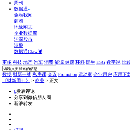
周刊
数据通
金融我闻
商圈
地缘图志
企业数据库
沪深股市
港股
数据通Claw🦞
更多
科技
地产
汽车
消费
能源
健康
环科
民生
ESG
数字说
比
数据
财新一线
私房课
会议
Promotion
运动家
企业用户
应用下
《财新周刊》
>
商业
>
正文
0
发表评论
分享到微信朋友圈
新浪转发
订阅