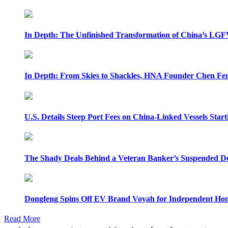
In Depth: The Unfinished Transformation of China’s LGF
In Depth: From Skies to Shackles, HNA Founder Chen Feng
U.S. Details Steep Port Fees on China-Linked Vessels Start
The Shady Deals Behind a Veteran Banker’s Suspended D
Dongfeng Spins Off EV Brand Voyah for Independent Hon
Read More