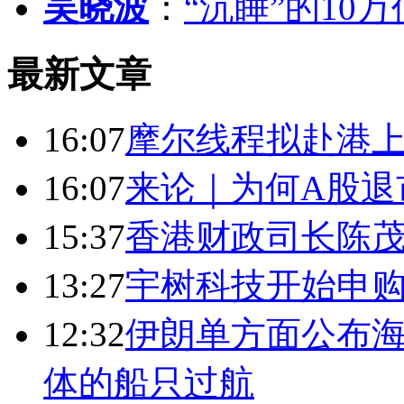
吴晓波
：
“沉睡”的10
最新文章
16:07
摩尔线程拟赴港上
16:07
来论｜为何A股退
15:37
香港财政司长陈
13:27
宇树科技开始申购
12:32
伊朗单方面公布海
体的船只过航