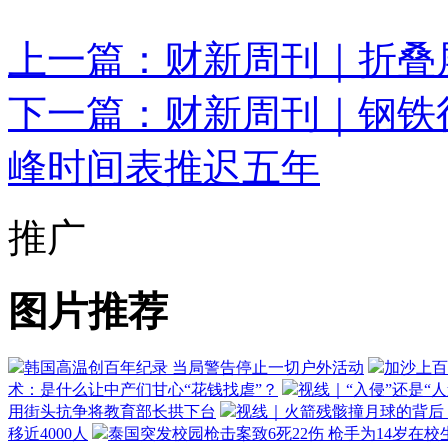
上一篇：财新周刊｜折叠
下一篇：财新周刊｜钢铁
峰时间表推迟五年
推广
图片推荐
韩国高温创百年纪录 当局警告停止一切户外活动
加沙上百
术：是什么让中产们甘心“花钱找虐”？
视线｜“入侵”还是“
用街头抗争将教育部长拱下台
视线｜火箭残骸撞月球的背后：
移近4000人
泰国突发校园枪击案致6死22伤 枪手为14岁在校