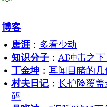
博客
唐涯
：
多看少动
知识分子
：
AI冲击之
丁金坤
：
耳闻目睹的几
村夫日记
：
长护险覆盖
码