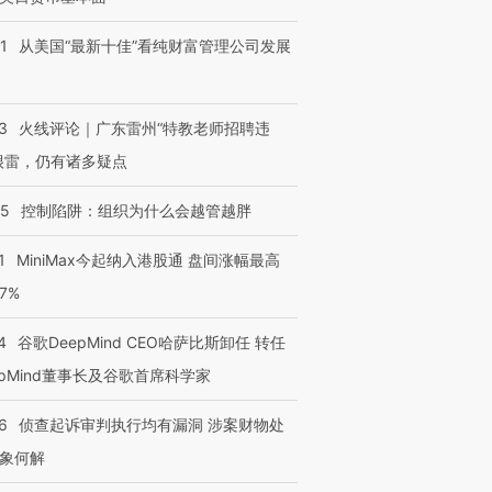
1
从美国“最新十佳”看纯财富管理公司发展
3
火线评论｜广东雷州“特教老师招聘违
很雷，仍有诸多疑点
05
控制陷阱：组织为什么会越管越胖
1
MiniMax今起纳入港股通 盘间涨幅最高
77%
4
谷歌DeepMind CEO哈萨比斯卸任 转任
epMind董事长及谷歌首席科学家
6
侦查起诉审判执行均有漏洞 涉案财物处
象何解