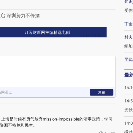
知识
受伤
启 深圳努力不停摆
丁金
订阅财新网主编精选电邮
村夫
续加
吴晓
最
15:1
新网观点
发布
14:
光伏
，上海是时候有勇气放弃mission-impossible的清零政策，学习
14:
资源不挤兑和民生。
撬动