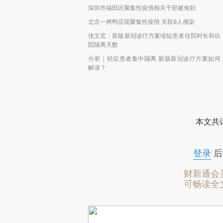
深圳市福田区聚集性疫情相关干部被免职
北京一烤鸭店现聚集性疫情 关联8人感染
张文宏：新版新冠诊疗方案缩短患者住院时长和出
院隔离天数
分析｜轻症患者集中隔离 新版新冠诊疗方案如何
解读？
本文共计
登录
后
财新通会
可畅读全