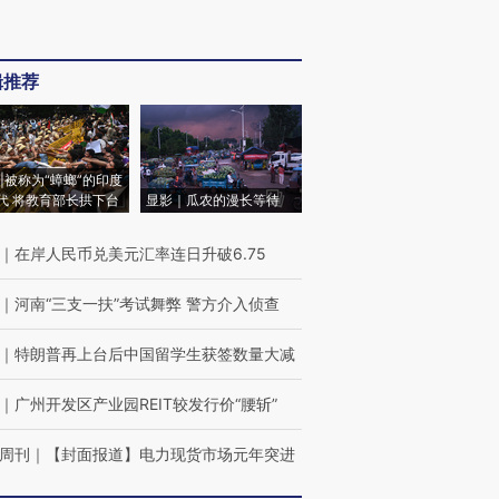
辑推荐
|被称为“蟑螂”的印度
代 将教育部长拱下台
显影｜瓜农的漫长等待
｜
在岸人民币兑美元汇率连日升破6.75
｜
河南“三支一扶”考试舞弊 警方介入侦查
｜
特朗普再上台后中国留学生获签数量大减
｜
广州开发区产业园REIT较发行价“腰斩”
周刊
｜
【封面报道】电力现货市场元年突进