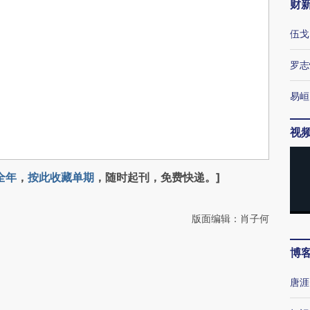
财
伍戈
罗志
易峘
视
全年
，
按此收藏单期
，随时起刊，免费快递。]
版面编辑：肖子何
博
唐涯