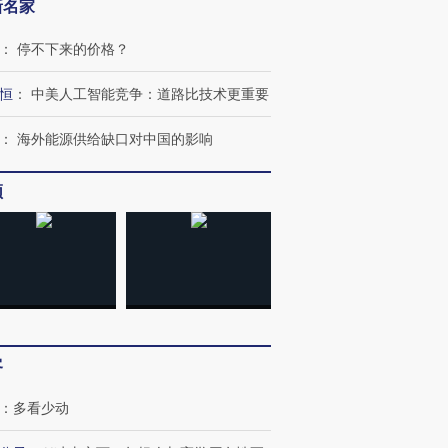
新名家
：
停不下来的价格？
恒
：
中美人工智能竞争：道路比技术更重要
：
海外能源供给缺口对中国的影响
频
客
：
多看少动