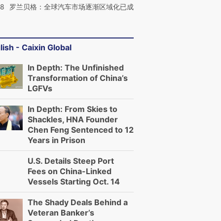
58
罗兰贝格：全球汽车市场逐渐区域化已成
lish - Caixin Global
In Depth: The Unfinished
Transformation of China’s
LGFVs
In Depth: From Skies to
Shackles, HNA Founder
Chen Feng Sentenced to 12
Years in Prison
U.S. Details Steep Port
Fees on China-Linked
Vessels Starting Oct. 14
The Shady Deals Behind a
Veteran Banker’s