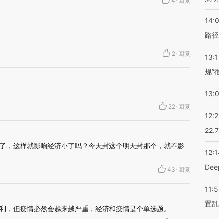
4
·
回复
14:0
路径
2
·
回复
13:1
规”
13:
22
·
回复
12:2
22.
了，这样就影响经济小了吗？今天封这个明天封那个，就不影
12:1
De
43
·
回复
11:5
置乱
利，但疫情必然会越来越严重，经济和疫情是个单选题。