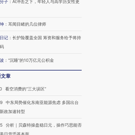
分子
：
AI冲击之下，年轻人与高学历女性更
坤
：
耳闻目睹的几位律师
日记
：
长护险覆盖全国 筹资和服务给予将持
码
波
：
“沉睡”的10万亿元公积金
新文章
0
看空消费的“三大误区”
59
中东局势催化东南亚能源焦虑 多国出台
新政加速转型
05
分析｜贝森特操盘稳日元，操作巧思能否
美日货币基本面