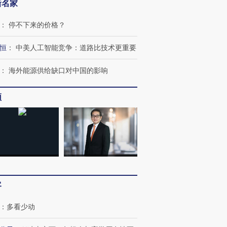
新名家
：
停不下来的价格？
恒
：
中美人工智能竞争：道路比技术更重要
：
海外能源供给缺口对中国的影响
频
客
：
多看少动