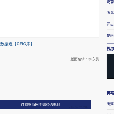
财
伍戈
罗志
易峘
数据通【CEIC库】
视
版面编辑：李东昊
博
唐涯
订阅财新网主编精选电邮