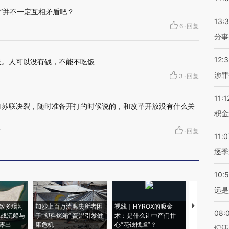
放”并不一定互相矛盾吧？
13:
6
·
回复
分事
12:
天。人可以没有钱，不能不吃饭
涉罪
3
·
回复
11:1
和苏联决裂，随时准备开打的时候说的，和改革开放没有什么关
积金
市
·
回复
11:0
逐季
10:
远是
致多瑙河
加沙上百万流离失所者困
视线｜HYROX的吸金
马航飞行员
08:
二战沉船与
于“塑料烤箱” 高温引发健
术：是什么让中产们甘
粒摇头丸 尿
露出
康危机
心“花钱找虐”？
毒品
纪违