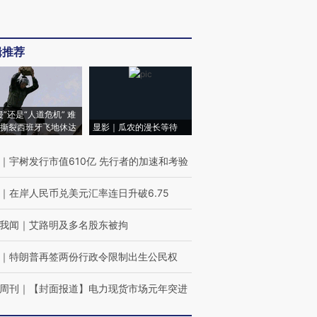
辑推荐
侵”还是“人道危机” 难
撕裂西班牙飞地休达
显影｜瓜农的漫长等待
｜
宇树发行市值610亿 先行者的加速和考验
｜
在岸人民币兑美元汇率连日升破6.75
我闻
｜
艾路明及多名股东被拘
｜
特朗普再签两份行政令限制出生公民权
周刊
｜
【封面报道】电力现货市场元年突进