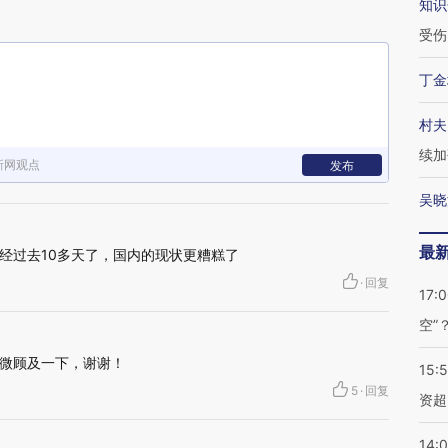
知识
受伤
丁金
村夫
续加
新网观点
发布
吴晓
最
经过去10多天了，国内的现状更糟糕了
·
回复
17:
空”
微顾及一下，谢谢！
15:
5
·
回复
资超
14: