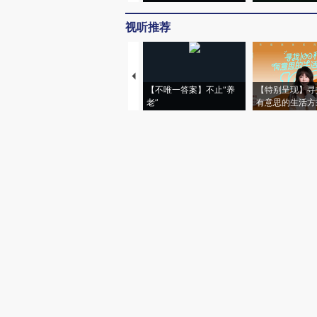
视听推荐
【不唯一答案】不止“养
【特别呈现】寻
老”
有意思的生活方