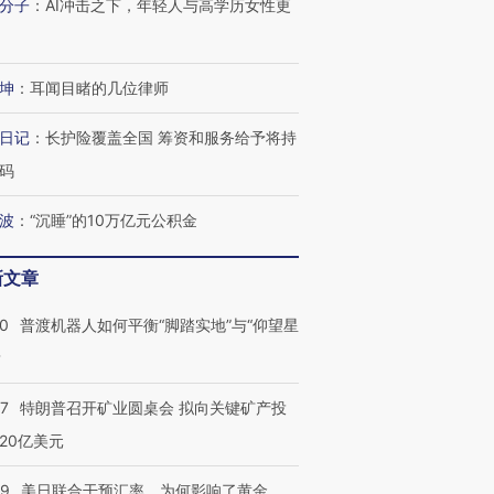
分子
：
AI冲击之下，年轻人与高学历女性更
坤
：
耳闻目睹的几位律师
日记
：
长护险覆盖全国 筹资和服务给予将持
码
波
：
“沉睡”的10万亿元公积金
新文章
00
普渡机器人如何平衡“脚踏实地”与“仰望星
？
57
特朗普召开矿业圆桌会 拟向关键矿产投
20亿美元
09
美日联合干预汇率，为何影响了黄金