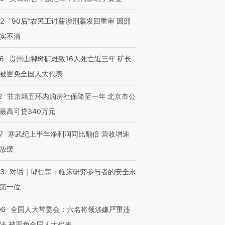
32
“90后”农民工讨薪涉刑案发回重审 因部
实不清
36
贵州山脚树矿难致16人死亡近三年 矿长
被罢免全国人大代表
2
非京籍五环内购房社保降至一年 北京市公
最高可贷340万元
7
寒武纪上半年净利润同比翻倍 营收增速
放缓
53
对话｜邱仁宗：临床研究参与者的安全永
第一位
跨国走私7万
视线｜被称为“蟑螂”的印
视线｜“入侵”还是“人道危
06
全国人大常委会：六名将领涉嫌严重违
检体内含3种
度Z世代 用街头抗争将教
机”？难民潮撕裂西班牙
秘鲁纳斯
育部长拱下台
飞地休达
13人遇难
法 被罢免全国人大代表