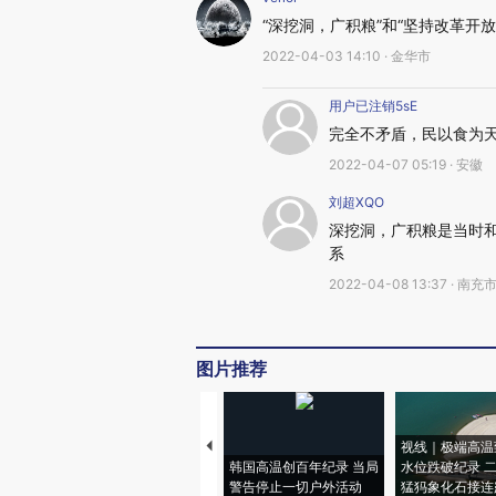
“深挖洞，广积粮”和“坚持改革开
2022-04-03 14:10 · 金华市
用户已注销5sE
完全不矛盾，民以食为
2022-04-07 05:19 · 安徽
刘超XQO
深挖洞，广积粮是当时
系
2022-04-08 13:37 · 南充
图片推荐
视线｜极端高温
韩国高温创百年纪录 当局
水位跌破纪录 
警告停止一切户外活动
猛犸象化石接连