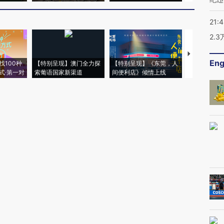
21:
2.
【推广】走
Eng
找100种
【特别呈现】澳门全力探
【特别呈现】《东莞，人
会，让数智科
式·第一对
索葡语国家新渠道
间便利店》倾情上线
业