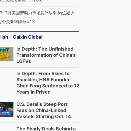
43
7月美国劳动力市场意外放缓 岗位减少
3万个失业率降至4.1%
进第四届链博
【商旅对话】华住集团
lish - Caixin Global
技“链”接产
【特别呈现】寻找100种
CFO：不靠规模取胜，华
【特别呈
有意思的生活方式·第三对
住三大增长引擎是什么？
有意思的
In Depth: The Unfinished
Transformation of China’s
LGFVs
In Depth: From Skies to
Shackles, HNA Founder
Chen Feng Sentenced to 12
Years in Prison
U.S. Details Steep Port
Fees on China-Linked
Vessels Starting Oct. 14
The Shady Deals Behind a