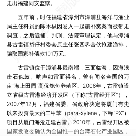
走出福建同安监狱。
五年前，时任福建省漳州市漳浦县海洋与渔业
局主任科员的陈木枞因卷入一起骗补窝案而被带走
调查，之后逮捕、判刑。法院审理认定，他与漳浦
县古雷镇岱仔村委会原主任张四界合伙抢建渔排，
骗取国家补偿款101万元。
古雷镇位于漳浦县最南端，三面临海，因海浪
击石似鼓、响声如雷而得名，曾有闻名全国的万
亩“海上田园”高优鲍鱼养殖区。2006年，古雷镇设
立省级古雷港经济开发区（下称“古雷经开区”），
2007年12月，福建省委、省政府决定将厦门有史
以来投资最大的二甲苯（para-xylene，下称“PX”）
项目从厦门海沧迁建古雷。2010年，古雷经开区被
国家发改委确认为全国惟一的台湾石化产业园区，