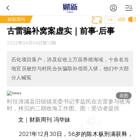
财新周刊
试听
T中
古雷骗补窝案虚实｜前事·后事
2022年04月04日第13期
石化项目落户，涉及征收上万亩养殖海域，十余名当
地官员被控与村民合伙骗取补偿而入狱，他们中大部
分人喊冤
原图
时任漳浦县旧镇镇党委书记李益民在古雷参与收海
时，拷贝的二期收海工作图。图：受访者提供
文｜财新周刊 冯华妹
2021年12月30日，56岁的陈木枞刑满获释，