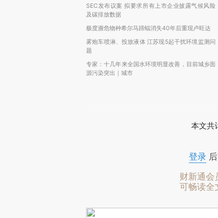
SEC发布议案 拟要求所有上市企业披露气候风险
及碳排放数据
极度濒危物种希尔马蹄蝠消失40年后重现卢旺达
雾炮车喷淋、投放液体 江苏现5起干扰环境监测问
题
专家：十几年来全国水环境明显改善，目前城乡面
源污染突出｜城市
本文共计
登录
后
财新通会
可畅读全