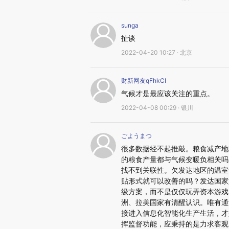
sunga
扯谈
2022-04-20 10:27 · 北京
财新网友qFhkCI
气候才是最应该关注的重点。
2022-04-08 00:29 · 银川
ごようまつ
很多数据经不起推敲。粮食减产地
的粮食产量都与气候变暖负相关吗
找不到关联性。欠发达地区的温室
贴形式就可以改善的吗？发达国家
级方案，而不是仅仅玩弄资本游戏
洲、拉美国家有清醒认识。唯有通
接进入信息化智能化生产生活，才
挥监督功能，应秉持的是力求客观