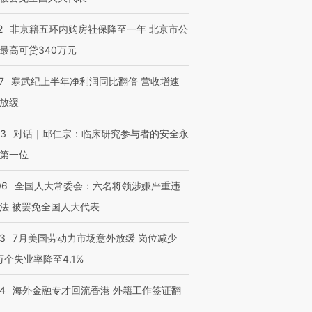
2
非京籍五环内购房社保降至一年 北京市公
最高可贷340万元
7
寒武纪上半年净利润同比翻倍 营收增速
放缓
53
对话｜邱仁宗：临床研究参与者的安全永
第一位
06
全国人大常委会：六名将领涉嫌严重违
法 被罢免全国人大代表
43
7月美国劳动力市场意外放缓 岗位减少
3万个失业率降至4.1%
14
海外金融专才回流香港 外籍工作签证翻