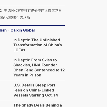
2
宁德时代宜春锂矿仍处停产状态 其动向
国内锂资源供需格局
lish - Caixin Global
In Depth: The Unfinished
Transformation of China’s
LGFVs
In Depth: From Skies to
Shackles, HNA Founder
Chen Feng Sentenced to 12
Years in Prison
U.S. Details Steep Port
Fees on China-Linked
Vessels Starting Oct. 14
跨国走私7万
视线｜被称为“蟑螂”的印
视线｜“入侵”还是“人道危
The Shady Deals Behind a