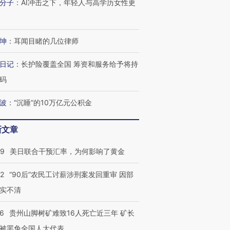
分子
：
AI冲击之下，年轻人与高学历女性更
坤
：
耳闻目睹的几位律师
日记
：
长护险覆盖全国 筹资和服务给予将持
码
波
：
“沉睡”的10万亿元公积金
新文章
09
美日联合干预汇率，为何影响了黄金
32
“90后”农民工讨薪涉刑案发回重审 因部
实不清
36
贵州山脚树矿难致16人死亡近三年 矿长
被罢免全国人大代表