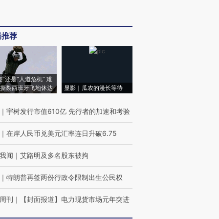
辑推荐
侵”还是“人道危机” 难
撕裂西班牙飞地休达
显影｜瓜农的漫长等待
｜
宇树发行市值610亿 先行者的加速和考验
｜
在岸人民币兑美元汇率连日升破6.75
我闻
｜
艾路明及多名股东被拘
｜
特朗普再签两份行政令限制出生公民权
周刊
｜
【封面报道】电力现货市场元年突进