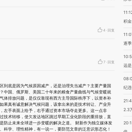
11:1
积金
4
·
回复
11:0
逐季
10:
7
·
回复
远是
08:
区到底是因为气候原因减产，还是治理失当减产？主要产量国
纪违
？中国、俄罗斯、美国二十年来的粮食产量曲线与气候变暖就
气体排放问题，是仅仅靠现有西方主导国际秩序下，以资本补
21:
如果真有诚意解决气候问题，该拿出来的是技术转让、产业升
2.
，左手表面上给予，右手通过资本市场夺走更多。这一点非
过技术转移，使欠发达地区跳过早期工业化阶段的重排放，直
是防止未来全球进一步变暖的解决之道。 财新作为独立媒体发
20:
、科学、理性精神，有一说一，要防范文章的泛意识形态化！
倍