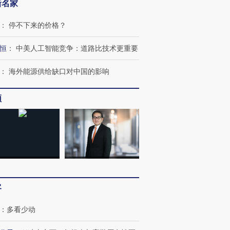
新名家
：
停不下来的价格？
恒
：
中美人工智能竞争：道路比技术更重要
：
海外能源供给缺口对中国的影响
频
客
：
多看少动