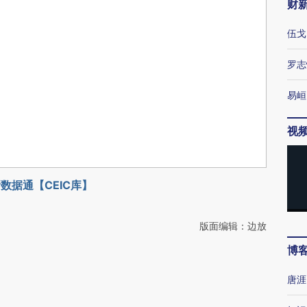
财
伍戈
罗志
易峘
视
数据通【CEIC库】
版面编辑：边放
博
唐涯