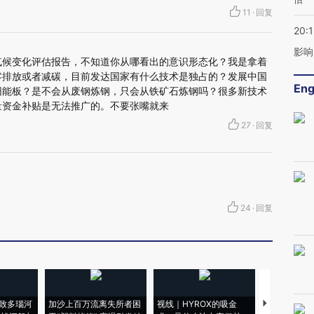
11
·
回复
20:1
影响
的气候变化评估报告，不知道你从哪看出的意识形态化？我是拿着
零排放或者减碳，目前发达国家有什么技术是独占的？发展中国
Eng
阳能板？是不会从废钢炼钢，只会从铁矿石炼钢吗？很多新技术
量资金补贴是无法推广的。不要张嘴就来
27
·
回复
24
·
回复
致多瑙河
加沙上百万流离失所者困
视线｜HYROX的吸金
马航飞行员