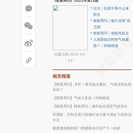
《财新周刊》2022年第13期
社论｜抗疫中靠什么保
民生
财新周刊｜银行业绩“保
卫战”
财新周刊｜创投何处去
人类面临怎样的气候威
胁？｜特稿精选
出版日期 2022-04-
04
相关报道
【财新周刊】专栏｜俄乌战火燃起，气候议程会延
后吗？
【财新周刊】气候大妥协｜特稿精选
【财新周刊】财新周刊｜城市如何适应气候变化
环境部：正制定新污染物行动方案与尾矿污染防治
办法
极度濒危物种苏门答腊犀在印尼产下一幼崽