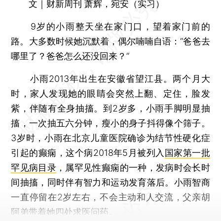
文｜财新周刊 萧辉，宛安（实习）
9岁的小雨整天坐在家门口，望着家门前的
路。大多数时候她沉默着，偶尔喃喃自语：“爸爸去
哪里了？爸爸怎么还没回来？”
小雨2013年出生在安徽省望江县。两个月大
时，家人发现她的眼睛会突然上翻、定住，脸发
紫，伴随有全身抽搐。到2岁多，小雨手脚明显抽
搐，一次抽五六分钟，瘦小的身子抖得像个筛子。
3岁时，小雨在北京儿童医院确诊为结节性硬化症
引起的癫痫，这个病2018年5月被列入
国家第一批
罕见病目录
，属罕见性癫痫的一种，发病时会长时
间抽搐，同时伴有智力和运动发育落后。小雨智商
一直停留在2岁左右，不会主动和人交流，父亲胡
阿弟带着她四处求医问药。