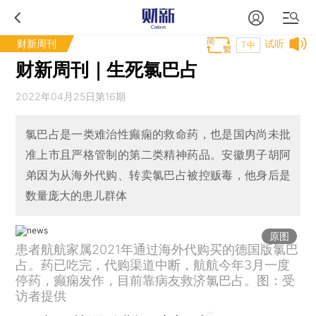
财新周刊
试听
T中
财新周刊｜生死氯巴占
2022年04月25日第16期
氯巴占是一类难治性癫痫的救命药，也是国内尚未批
准上市且严格管制的第二类精神药品。安徽男子胡阿
弟因为从海外代购、转卖氯巴占被控贩毒，他身后是
数量庞大的患儿群体
原图
患者航航家属2021年通过海外代购买的德国版氯巴
占。药已吃完，代购渠道中断，航航今年3月一度
停药，癫痫发作，目前靠病友救济氯巴占。图：受
访者提供