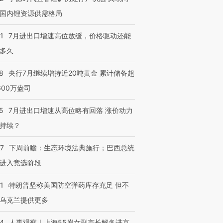
国内锂资源供需格局
1
7月进出口增速高位放缓，价格驱动还能
多久
8
央行7月继续增持近20吨黄金 累计储备超
600万盎司
5
7月进出口增速从高位略有回落 涨价动力
持续？
07
下周前瞻：生态环境法典施行；巴西总统
进入竞选阶段
1
特朗普坚称美国防空弹药库存充足 但不
乌克兰提供更多
24
人事观察｜上海55岁女副市长解冬进京