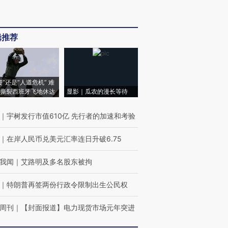
辑推荐
侵”还是“人道危机” 难
撕裂西班牙飞地休达
显影｜瓜农的漫长等待
｜
宇树发行市值610亿 先行者的加速和考验
｜
在岸人民币兑美元汇率连日升破6.75
我闻
｜
艾路明及多名股东被拘
｜
特朗普再签两份行政令限制出生公民权
周刊
｜
【封面报道】电力现货市场元年突进