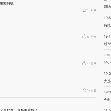
果如何呢
影响
1
·
回复
19:5
持续
19:1
8
·
回复
过7
19:1
能否
4
·
回复
19:
大选
1
·
回复
19:0
会向
区总代理，真是要赔惨了
18: