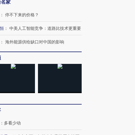
新名家
：
停不下来的价格？
恒
：
中美人工智能竞争：道路比技术更重要
：
海外能源供给缺口对中国的影响
频
客
：
多看少动