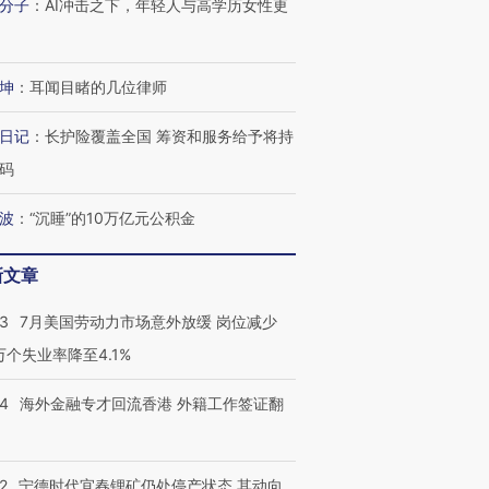
分子
：
AI冲击之下，年轻人与高学历女性更
坤
：
耳闻目睹的几位律师
日记
：
长护险覆盖全国 筹资和服务给予将持
码
波
：
“沉睡”的10万亿元公积金
新文章
43
7月美国劳动力市场意外放缓 岗位减少
3万个失业率降至4.1%
14
海外金融专才回流香港 外籍工作签证翻
2
宁德时代宜春锂矿仍处停产状态 其动向