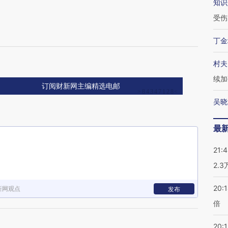
知识
受伤
丁金
村夫
续加
订阅财新网主编精选电邮
吴晓
最
21:
2.
20:
新网观点
发布
倍
20:1