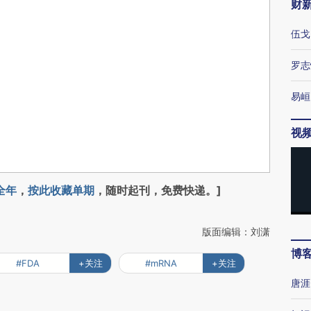
财
伍戈
罗志
易峘
视
全年
，
按此收藏单期
，随时起刊，免费快递。]
版面编辑：刘潇
博
#FDA
+关注
#mRNA
+关注
唐涯