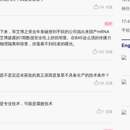
34
·
回复
候任
17:
热评
手祖
下来，等艾博之类去年拿融资到手软的公司搞出来国产mRNA
艾博披露的1期数据安全性上担忧明显。在BA5这么强的传播力
物理隔离和筛查，丝毫看不到结束的曙光。
Eng
155
·
回复
是不是迟迟未获批的真正原因是复星不具备生产的技术条件？
38
·
回复
不是专业技术，可能是腐败技术
1
·
回复