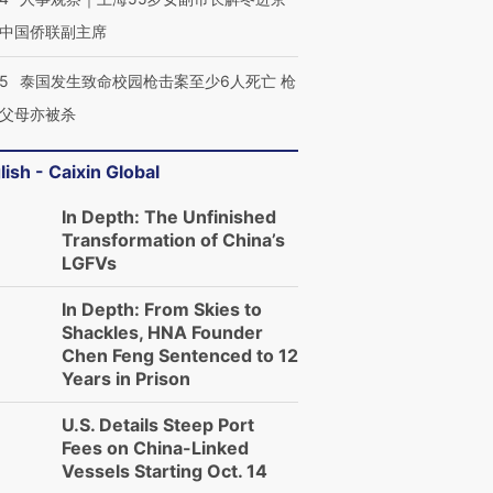
中国侨联副主席
45
泰国发生致命校园枪击案至少6人死亡 枪
父母亦被杀
lish - Caixin Global
In Depth: The Unfinished
Transformation of China’s
LGFVs
In Depth: From Skies to
Shackles, HNA Founder
Chen Feng Sentenced to 12
Years in Prison
U.S. Details Steep Port
Fees on China-Linked
Vessels Starting Oct. 14