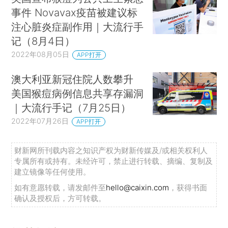
事件 Novavax疫苗被建议标
注心脏炎症副作用｜大流行手
记（8月4日）
2022年08月05日
APP打开
澳大利亚新冠住院人数攀升
美国猴痘病例信息共享存漏洞
｜大流行手记（7月25日）
2022年07月26日
APP打开
财新网所刊载内容之知识产权为财新传媒及/或相关权利人
专属所有或持有。未经许可，禁止进行转载、摘编、复制及
建立镜像等任何使用。
如有意愿转载，请发邮件至
hello@caixin.com
，获得书面
确认及授权后，方可转载。