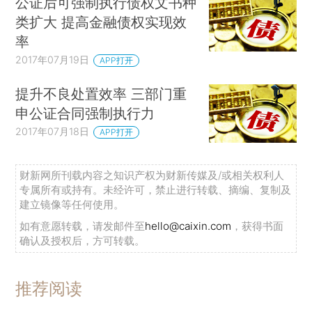
公证后可强制执行债权文书种
类扩大 提高金融债权实现效
率
2017年07月19日
APP打开
提升不良处置效率 三部门重
申公证合同强制执行力
2017年07月18日
APP打开
财新网所刊载内容之知识产权为财新传媒及/或相关权利人
专属所有或持有。未经许可，禁止进行转载、摘编、复制及
建立镜像等任何使用。
如有意愿转载，请发邮件至
hello@caixin.com
，获得书面
确认及授权后，方可转载。
推荐阅读