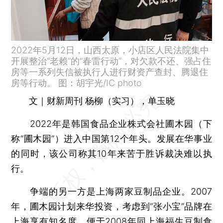
2022年5月12日，山西太原，小店区人民法院集中
开展整治“老赖”的“春雷行动”，对欠款不还、强占住
房等一系列失信被执行人进行财资产查封、腾退住
房等行动。 图：胡宇光/IC photo
文｜财新周刊 杨柳（实习），单玉晓
2022年是韩国食品企业株式会社圃木园（下
称“圃木园”）进入中国第12个年头。发展在华事业
的同时，该公司称其10年来苦于胜诉裁决难以执
行。
争端的另一方是上海两家豆制品企业。2007
年，圃木园计划来华投资，考虑到“张小宝”品牌在
上海享有知名度，便于2008年同
上海福生豆制食