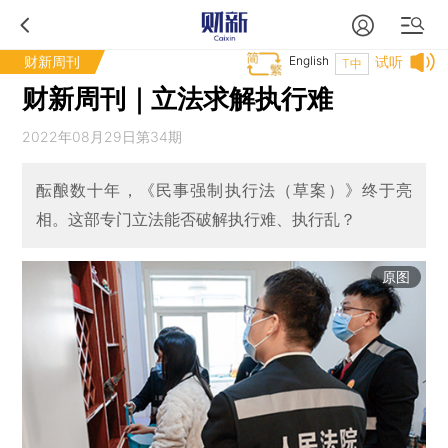
财新周刊
English
试听
T中
财新周刊｜立法求解执行难
2022年08月29日第34期
酝酿数十年，《民事强制执行法（草案）》终于亮
相。这部专门立法能否破解执行难、执行乱？
原图