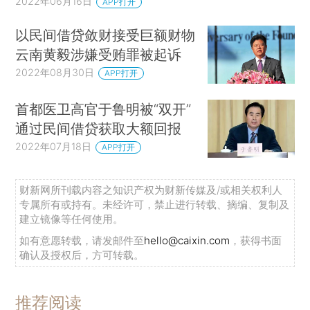
2022年06月16日
APP打开
以民间借贷敛财接受巨额财物
云南黄毅涉嫌受贿罪被起诉
2022年08月30日
APP打开
首都医卫高官于鲁明被“双开”
通过民间借贷获取大额回报
2022年07月18日
APP打开
财新网所刊载内容之知识产权为财新传媒及/或相关权利人
专属所有或持有。未经许可，禁止进行转载、摘编、复制及
建立镜像等任何使用。
如有意愿转载，请发邮件至
hello@caixin.com
，获得书面
确认及授权后，方可转载。
推荐阅读