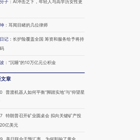
分子
：
AI冲击之下，年轻人与高学历女性更
坤
：
耳闻目睹的几位律师
日记
：
长护险覆盖全国 筹资和服务给予将持
码
波
：
“沉睡”的10万亿元公积金
新文章
00
普渡机器人如何平衡“脚踏实地”与“仰望星
？
57
特朗普召开矿业圆桌会 拟向关键矿产投
20亿美元
09
美日联合干预汇率，为何影响了黄金