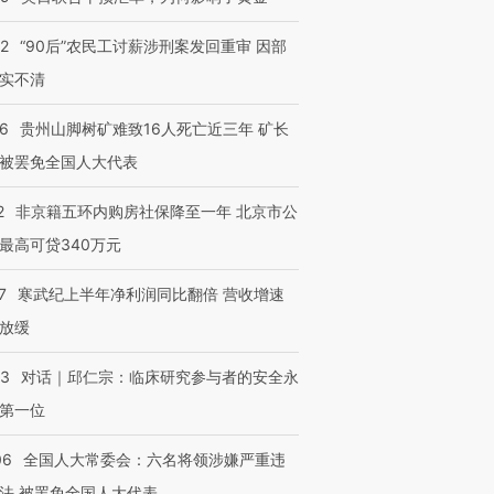
32
“90后”农民工讨薪涉刑案发回重审 因部
实不清
36
贵州山脚树矿难致16人死亡近三年 矿长
被罢免全国人大代表
2
非京籍五环内购房社保降至一年 北京市公
最高可贷340万元
跨国走私7万
视线｜被称为“蟑螂”的印
视线｜“入侵”还是“人道危
7
寒武纪上半年净利润同比翻倍 营收增速
检体内含3种
度Z世代 用街头抗争将教
机”？难民潮撕裂西班牙
秘鲁纳斯
育部长拱下台
飞地休达
13人遇难
放缓
53
对话｜邱仁宗：临床研究参与者的安全永
第一位
进第四届链博
【商旅对话】华住集团
06
全国人大常委会：六名将领涉嫌严重违
技“链”接产
【特别呈现】寻找100种
CFO：不靠规模取胜，华
【特别呈
有意思的生活方式·第三对
住三大增长引擎是什么？
有意思的
法 被罢免全国人大代表