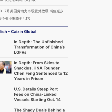
43
7月美国劳动力市场意外放缓 岗位减少
3万个失业率降至4.1%
lish - Caixin Global
In Depth: The Unfinished
Transformation of China’s
LGFVs
In Depth: From Skies to
Shackles, HNA Founder
Chen Feng Sentenced to 12
Years in Prison
U.S. Details Steep Port
Fees on China-Linked
Vessels Starting Oct. 14
The Shady Deals Behind a