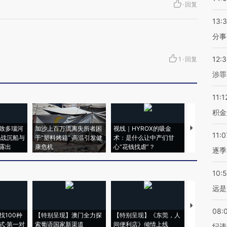
·
回复
13:
分事
12:
1
·
回复
涉罪
11:1
积金
致多瑙河
加沙上百万流离失所者困
视线｜HYROX的吸金
马航飞行员
11:0
二战沉船与
于“塑料烤箱” 高温引发健
术：是什么让中产们甘
粒摇头丸 尿
露出
康危机
心“花钱找虐”？
毒品
逐季
10:
远是
【推广】走
08:
找100种
【特别呈现】澳门全力探
【特别呈现】《东莞，人
会，让数智科
式·第一对
索葡语国家新渠道
间便利店》倾情上线
业
纪违