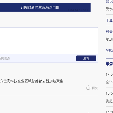
知识
订阅财新网主编精选电邮
受伤
丁金
村夫
续加
吴晓
新网观点
发布
最
17:
方位高科技企业区域总部都去新加坡聚集
空”
·
回复
15:
资超
14: