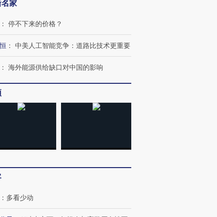
新名家
：
停不下来的价格？
恒
：
中美人工智能竞争：道路比技术更重要
：
海外能源供给缺口对中国的影响
频
客
：
多看少动