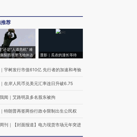
辑推荐
侵”还是“人道危机” 难
撕裂西班牙飞地休达
显影｜瓜农的漫长等待
｜
宇树发行市值610亿 先行者的加速和考验
｜
在岸人民币兑美元汇率连日升破6.75
我闻
｜
艾路明及多名股东被拘
｜
特朗普再签两份行政令限制出生公民权
周刊
｜
【封面报道】电力现货市场元年突进