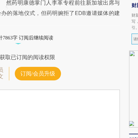
然药明康德掌门人李革专程前往新加坡出席与
财
合办的落地仪式，但药明婉拒了EDB邀请媒体的建
财
写
引
7863字 订阅后继续阅读
获取已订阅的阅读权限
员
订阅/会员升级
文