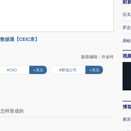
财
伍戈
罗志
数据通【CEIC库】
易峘
视
版面编辑：许金玲
#CXO
+关注
#辉瑞公司
+关注
博
是怎样形成的
唐涯