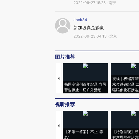
2022-09-27 15:23 · 南宁
Jack34
新加坡真是躺赢
2022-09-23 04:13 · 北京
图片推荐
视线｜极端高温
韩国高温创百年纪录 当局
水位跌破纪录 
警告停止一切户外活动
猛犸象化石接连
视听推荐
【不唯一答案】不止“养
【特别呈现】寻
老”
有意思的生活方