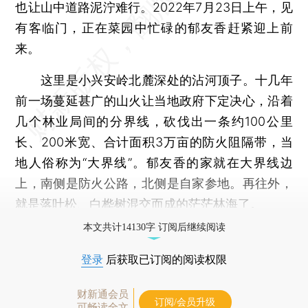
也让山中道路泥泞难行。2022年7月23日上午，见
有客临门，正在菜园中忙碌的郁友香赶紧迎上前
来。
这里是小兴安岭北麓深处的沾河顶子。十几年
前一场蔓延甚广的山火让当地政府下定决心，沿着
几个林业局间的分界线，砍伐出一条约100公里
长、200米宽、合计面积3万亩的防火阻隔带，当
地人俗称为“大界线”。郁友香的家就在大界线边
上，南侧是防火公路，北侧是自家参地。再往外，
就是落叶松、白桦树混交而成的茫茫林海了。
本文共计14130字 订阅后继续阅读
登录
后获取已订阅的阅读权限
财新通会员
订阅/会员升级
可畅读全文