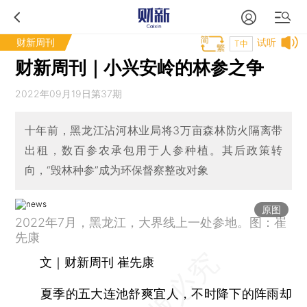
财新周刊
试听
T中
财新周刊｜小兴安岭的林参之争
2022年09月19日第37期
十年前，黑龙江沾河林业局将3万亩森林防火隔离带
出租，数百参农承包用于人参种植。其后政策转
向，“毁林种参”成为环保督察整改对象
原图
2022年7月，黑龙江，大界线上一处参地。图：崔
先康
文｜财新周刊 崔先康
夏季的五大连池舒爽宜人，不时降下的阵雨却