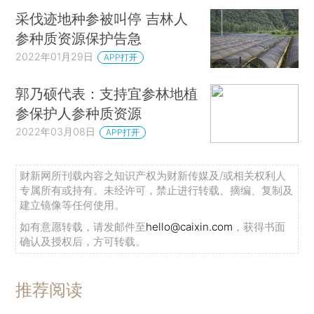
采伐迹地种参被叫停 吉林人
参种质资源保护告急
2022年01月29日
APP打开
郭乃硕代表：支持宜参林地植
参保护人参种质资源
2022年03月08日
APP打开
财新网所刊载内容之知识产权为财新传媒及/或相关权利人
专属所有或持有。未经许可，禁止进行转载、摘编、复制及
建立镜像等任何使用。
如有意愿转载，请发邮件至
hello@caixin.com
，获得书面
确认及授权后，方可转载。
推荐阅读