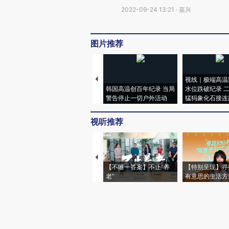
2022-09-24 13:21 · 嘉兴
图片推荐
视线｜极端高温
韩国高温创百年纪录 当局
水位跌破纪录 
警告停止一切户外活动
猛犸象化石接连
视听推荐
【不唯一答案】不止“养
【特别呈现】寻
老”
有意思的生活方