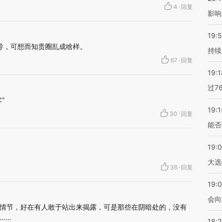
4
·
回复
影响
19:5
O辅导，可想而知贵圈乱成啥样。
持续
67
·
回复
19:1
过7
”
19:1
30
·
回复
能否
19:
大选
36
·
回复
19:0
会向
情节，好在有人敢于站出来揭露，可是那些在阴暗处的，没有
……
18: