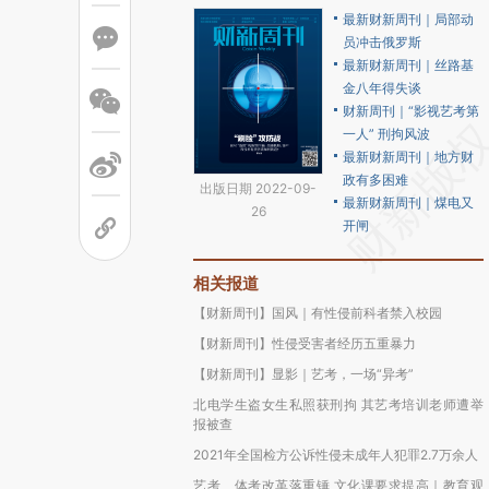
最新财新周刊｜局部动
员冲击俄罗斯
最新财新周刊｜丝路基
金八年得失谈
财新周刊｜“影视艺考第
一人” 刑拘风波
最新财新周刊｜地方财
政有多困难
出版日期 2022-09-
最新财新周刊｜煤电又
26
开闸
相关报道
【财新周刊】国风｜有性侵前科者禁入校园
【财新周刊】性侵受害者经历五重暴力
【财新周刊】显影｜艺考，一场“异考”
北电学生盗女生私照获刑拘 其艺考培训老师遭举
报被查
2021年全国检方公诉性侵未成年人犯罪2.7万余人
艺考、体考改革落重锤 文化课要求提高｜教育观