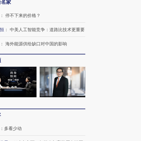
新名家
：
停不下来的价格？
恒
：
中美人工智能竞争：道路比技术更重要
：
海外能源供给缺口对中国的影响
频
客
：
多看少动