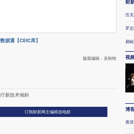
财
伍戈
罗志
数据通【CEIC库】
易峘
视
版面编辑：吴秋晗
医疗新技术倾斜
博
订阅财新网主编精选电邮
唐涯