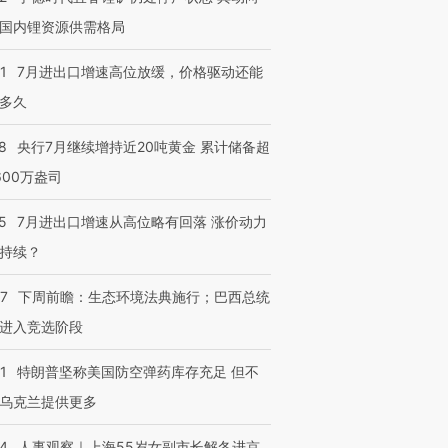
国内锂资源供需格局
1
7月进出口增速高位放缓，价格驱动还能
多久
8
央行7月继续增持近20吨黄金 累计储备超
600万盎司
5
7月进出口增速从高位略有回落 涨价动力
持续？
07
下周前瞻：生态环境法典施行；巴西总统
进入竞选阶段
1
特朗普坚称美国防空弹药库存充足 但不
乌克兰提供更多
24
人事观察｜上海55岁女副市长解冬进京