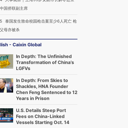
中国侨联副主席
45
泰国发生致命校园枪击案至少6人死亡 枪
父母亦被杀
lish - Caixin Global
跨国走私7万
视线｜被称为“蟑螂”的印
视线｜“入侵”还是“人道危
检体内含3种
度Z世代 用街头抗争将教
机”？难民潮撕裂西班牙
秘鲁纳斯
育部长拱下台
飞地休达
13人遇难
In Depth: The Unfinished
Transformation of China’s
LGFVs
In Depth: From Skies to
Shackles, HNA Founder
进第四届链博
【商旅对话】华住集团
Chen Feng Sentenced to 12
技“链”接产
【特别呈现】寻找100种
CFO：不靠规模取胜，华
【特别呈
Years in Prison
有意思的生活方式·第三对
住三大增长引擎是什么？
有意思的
U.S. Details Steep Port
Fees on China-Linked
Vessels Starting Oct. 14