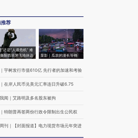
辑推荐
侵”还是“人道危机” 难
撕裂西班牙飞地休达
显影｜瓜农的漫长等待
｜
宇树发行市值610亿 先行者的加速和考验
｜
在岸人民币兑美元汇率连日升破6.75
我闻
｜
艾路明及多名股东被拘
｜
特朗普再签两份行政令限制出生公民权
周刊
｜
【封面报道】电力现货市场元年突进