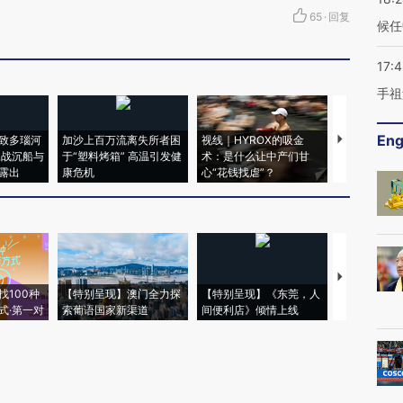
65
·
回复
候任
17:
手祖
Eng
致多瑙河
加沙上百万流离失所者困
视线｜HYROX的吸金
马航飞行员
二战沉船与
于“塑料烤箱” 高温引发健
术：是什么让中产们甘
粒摇头丸 尿
露出
康危机
心“花钱找虐”？
毒品
【推广】走
找100种
【特别呈现】澳门全力探
【特别呈现】《东莞，人
会，让数智科
式·第一对
索葡语国家新渠道
间便利店》倾情上线
业