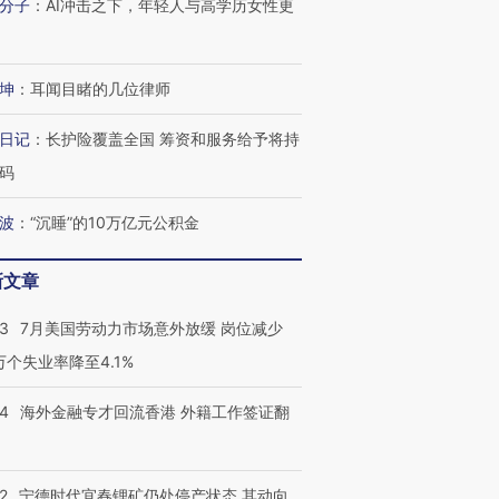
分子
：
AI冲击之下，年轻人与高学历女性更
坤
：
耳闻目睹的几位律师
日记
：
长护险覆盖全国 筹资和服务给予将持
码
波
：
“沉睡”的10万亿元公积金
新文章
43
7月美国劳动力市场意外放缓 岗位减少
3万个失业率降至4.1%
14
海外金融专才回流香港 外籍工作签证翻
2
宁德时代宜春锂矿仍处停产状态 其动向