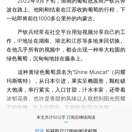
2022年9月下旬，湖南的葡萄批发商严钦兵奔
波在路上。他刚刚结束在江苏收购葡萄的行程，下
一站即将前往1000多公里外的内蒙古。
严钦兵经常在社交平台用短视频分享自己的工
作，IP地址在湖南、湖北和江苏等多地来回切换。
在他几乎所有的视频中，都会出现一种串大粒圆的
绿色葡萄，沉甸甸地挂在藤条上。
这种黄绿色葡萄原名为“Shine Muscat”（闪耀
玛斯喀特），从日本引进，果实呈椭圆形，颗粒硕
大饱满，串行紧实，入口甘甜，汁水丰富，还带着
浓郁花香。也许是香甜的风味让人联想到阳光照耀
下的玫瑰，引入中国后，它被称为“阳光玫瑰”。
本文共计9252字 订阅后继续阅读
登录
后获取已订阅的阅读权限