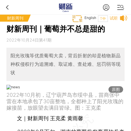
财新周刊
English
试听
T中
财新周刊｜葡萄并不总是甜的
2022年10月24日第41期
阳光玫瑰等优质葡萄大卖，背后折射的却是植物新品
种权侵权行为追溯难、取证难、查处难、惩罚弱等现
状
原图
2022年10月初，辽宁葫芦岛市绥中县，苗商张中
雷在本地承包了30亩整地，全都种上了阳光玫瑰的
嫁接苗，放眼望去满目皆绿。图：王克柔
文｜财新周刊 王克柔 黄雨馨