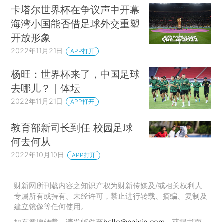
卡塔尔世界杯在争议声中开幕
海湾小国能否借足球外交重塑
开放形象
2022年11月21日
APP打开
杨旺：世界杯来了，中国足球
去哪儿？｜体坛
2022年11月21日
APP打开
教育部新司长到任 校园足球
何去何从
2022年10月10日
APP打开
财新网所刊载内容之知识产权为财新传媒及/或相关权利人
专属所有或持有。未经许可，禁止进行转载、摘编、复制及
建立镜像等任何使用。
如有意愿转载，请发邮件至
hello@caixin.com
，获得书面