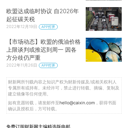
欧盟达成临时协议 自2026年
起征碳关税
2022年12月19日
APP打开
【市场动态】欧盟的俄油价格
上限谈判或推迟到周一 因各
方分歧仍严重
2022年11月26日
APP打开
财新网所刊载内容之知识产权为财新传媒及/或相关权利人
专属所有或持有。未经许可，禁止进行转载、摘编、复制及
建立镜像等任何使用。
如有意愿转载，请发邮件至
hello@caixin.com
，获得书面
确认及授权后，方可转载。
免费订阅财新网主编精选版电邮