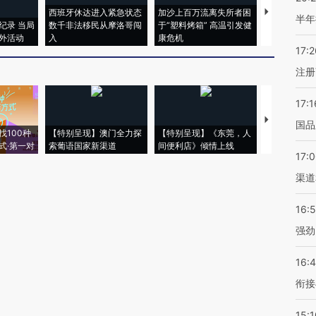
西班牙休达进入紧急状态
加沙上百万流离失所者困
视线｜HYR
半年
纪录 当局
数千非法移民从摩洛哥闯
于“塑料烤箱” 高温引发健
术：是什么
外活动
入
康危机
心“花钱找虐
17:2
注册
17:1
【推广】走
国品
找100种
【特别呈现】澳门全力探
【特别呈现】《东莞，人
会，让数智科
式·第一对
索葡语国家新渠道
间便利店》倾情上线
业
17:
渠道
16:
强劲
16:
衔接
15:1