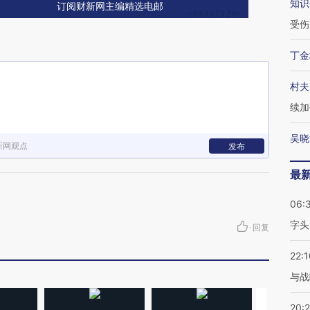
知识
订阅财新网主编精选电邮
受伤
丁金
村夫
续加
吴晓
新网观点
发布
最
06:
字头
·
回复
22:1
与战
20: