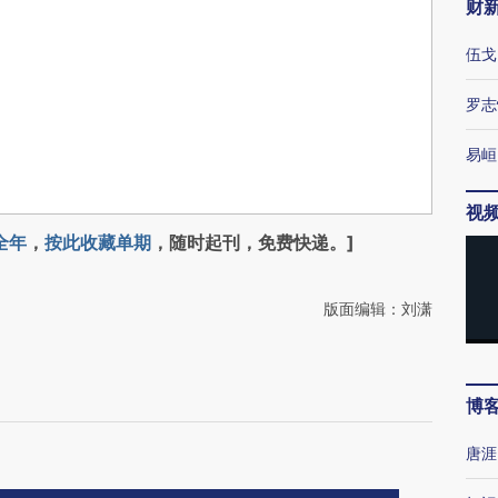
财
伍戈
罗志
易峘
视
全年
，
按此收藏单期
，随时起刊，免费快递。]
版面编辑：刘潇
博
唐涯