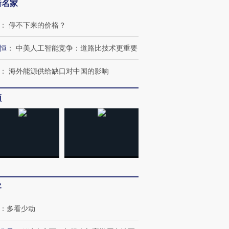
新名家
：
停不下来的价格？
恒
：
中美人工智能竞争：道路比技术更重要
：
海外能源供给缺口对中国的影响
频
客
：
多看少动