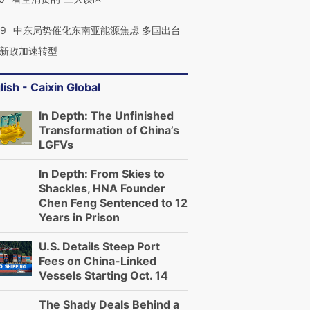
59
中东局势催化东南亚能源焦虑 多国出台
新政加速转型
lish - Caixin Global
In Depth: The Unfinished
Transformation of China’s
LGFVs
In Depth: From Skies to
Shackles, HNA Founder
Chen Feng Sentenced to 12
Years in Prison
U.S. Details Steep Port
Fees on China-Linked
Vessels Starting Oct. 14
The Shady Deals Behind a