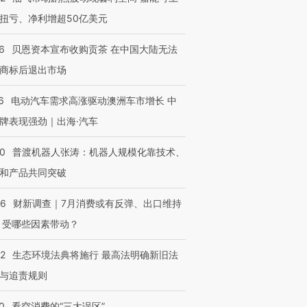
OX的吸金
马航飞行员跨国走私7万
视线｜被称为“蟑螂”的印
扭亏、净利增超50亿美元
让中产们甘
粒摇头丸 尿检体内含3种
度Z世代 用街头抗争将教
秘鲁纳斯
”？
毒品
育部长拱下台
13人遇难
6
贝恩资本宣布收购贡茶 在中国大陆无法
商标后退出市场
6
电动汽车需求高涨驱动澳洲车市增长 中
进第四届链博
【商旅对话】华住集团
牌表现强劲｜出海·汽车
技“链”接产
【特别呈现】寻找100种
CFO：不靠规模取胜，华
【特别呈
有意思的生活方式·第三对
住三大增长引擎是什么？
有意思的
00
普渡机器人张涛：机器人规模化靠技术、
和产品共同突破
56
财新调查｜7月消费或有反弹、出口维持
 受哪些因素带动？
42
生态环境法典将施行 最高法明确新旧法
与追责规则
0
看空消费的“三大误区”