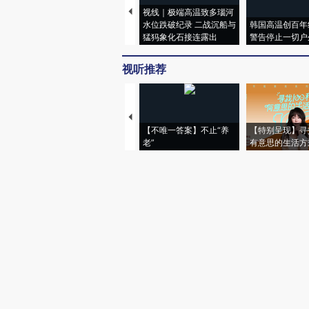
视线｜极端高温致多瑙河
水位跌破纪录 二战沉船与
韩国高温创百年
猛犸象化石接连露出
警告停止一切户
视听推荐
【不唯一答案】不止“养
【特别呈现】寻
老”
有意思的生活方