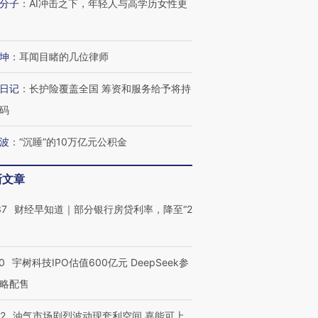
分子
：
AI冲击之下，年轻人与高学历女性更
坤
：
耳闻目睹的几位律师
日记
：
长护险覆盖全国 筹资和服务给予将持
码
波
：
“沉睡”的10万亿元公积金
新文章
37
财经早知道｜部分银行房贷利率，降至“2
0
宇树科技IPO估值600亿元 DeepSeek参
略配售
22
油气市场剧烈波动现套利空间 嘉能可上