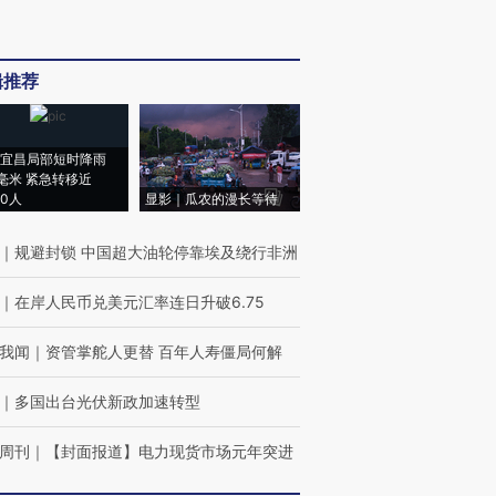
辑推荐
宜昌局部短时降雨
8毫米 紧急转移近
00人
显影｜瓜农的漫长等待
｜
规避封锁 中国超大油轮停靠埃及绕行非洲
｜
在岸人民币兑美元汇率连日升破6.75
我闻
｜
资管掌舵人更替 百年人寿僵局何解
｜
多国出台光伏新政加速转型
周刊
｜
【封面报道】电力现货市场元年突进