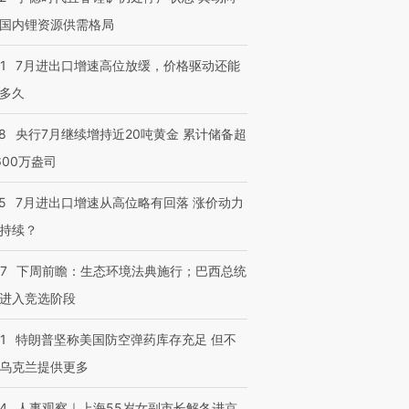
国内锂资源供需格局
1
7月进出口增速高位放缓，价格驱动还能
多久
8
央行7月继续增持近20吨黄金 累计储备超
600万盎司
5
7月进出口增速从高位略有回落 涨价动力
持续？
07
下周前瞻：生态环境法典施行；巴西总统
进入竞选阶段
1
特朗普坚称美国防空弹药库存充足 但不
乌克兰提供更多
24
人事观察｜上海55岁女副市长解冬进京