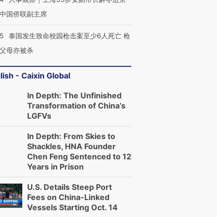
中国侨联副主席
45
泰国发生致命校园枪击案至少6人死亡 枪
父母亦被杀
lish - Caixin Global
In Depth: The Unfinished
Transformation of China’s
LGFVs
In Depth: From Skies to
Shackles, HNA Founder
Chen Feng Sentenced to 12
Years in Prison
U.S. Details Steep Port
Fees on China-Linked
Vessels Starting Oct. 14