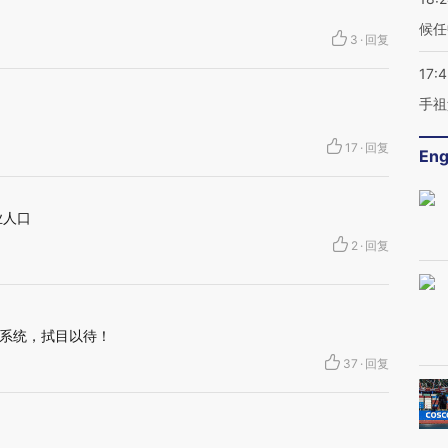
候任
3
·
回复
17:
手祖
17
·
回复
Eng
业人口
2
·
回复
系统，拭目以待！
37
·
回复