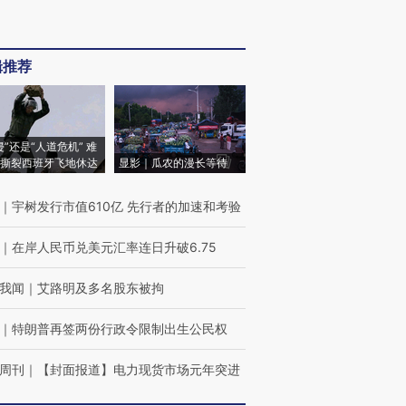
辑推荐
侵”还是“人道危机” 难
撕裂西班牙飞地休达
显影｜瓜农的漫长等待
｜
宇树发行市值610亿 先行者的加速和考验
｜
在岸人民币兑美元汇率连日升破6.75
我闻
｜
艾路明及多名股东被拘
｜
特朗普再签两份行政令限制出生公民权
周刊
｜
【封面报道】电力现货市场元年突进