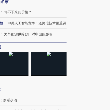
新名家
：
停不下来的价格？
恒
：
中美人工智能竞争：道路比技术更重要
：
海外能源供给缺口对中国的影响
频
客
：
多看少动