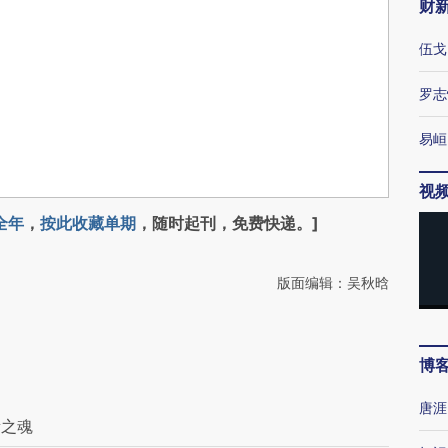
财
伍戈
罗志
易峘
视
全年
，
按此收藏单期
，随时起刊，免费快递。]
版面编辑：吴秋晗
博
唐涯
新之魂