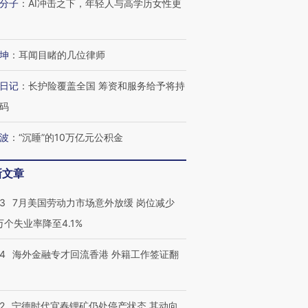
分子
：
AI冲击之下，年轻人与高学历女性更
坤
：
耳闻目睹的几位律师
日记
：
长护险覆盖全国 筹资和服务给予将持
码
波
：
“沉睡”的10万亿元公积金
新文章
43
7月美国劳动力市场意外放缓 岗位减少
3万个失业率降至4.1%
14
海外金融专才回流香港 外籍工作签证翻
2
宁德时代宜春锂矿仍处停产状态 其动向