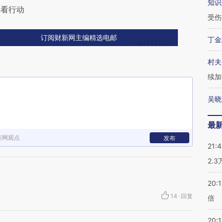
知识
键看行动
受伤
订阅财新网主编精选电邮
丁金
村夫
续加
吴晓
最
新网观点
发布
21:
2.
20:
14
·
回复
倍
20:1