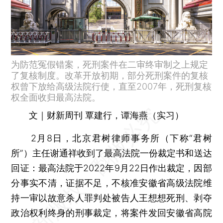
为防范冤假错案，死刑案件在二审终审制之上规定
了复核制度。改革开放初期，部分死刑案件的复核
权曾下放给高级法院行使，直至2007年，死刑复核
权全面收归最高法院。
文｜财新周刊 覃建行，谭海燕（实习）
2月8日，北京君树律师事务所（下称“君树
所”）主任谢通祥收到了最高法院一份裁定书和送达
回证：最高法院于2022年9月22日作出裁定，因部
分事实不清，证据不足，不核准安徽省高级法院维
持一审以故意杀人罪判处被告人王想想死刑、剥夺
政治权利终身的刑事裁定，将案件发回安徽省高院