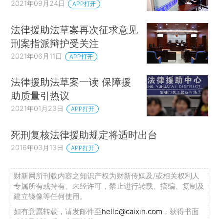
2021年09月24日
APP打开
法律援助法草案再次征求意见
刑案指派辩护受关注
2021年06月11日
APP打开
法律援助法草案一读 保障援
助质量引热议
2021年01月23日
APP打开
死刑复核法律援助规定将适时出台
2016年03月13日
APP打开
财新网所刊载内容之知识产权为财新传媒及/或相关权利人
专属所有或持有。未经许可，禁止进行转载、摘编、复制及
建立镜像等任何使用。
如有意愿转载，请发邮件至
hello@caixin.com
，获得书面